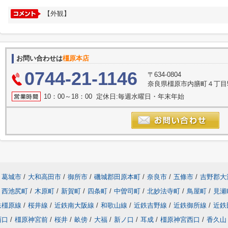
【外観】
お問い合わせは
橿原本店
0744-21-1146
〒634-0804
奈良県橿原市内膳町４丁目5-
10：00～18：00 定休日:毎週水曜日・年末年始
葛城市
/
大和高田市
/
御所市
/
磯城郡田原本町
/
奈良市
/
五條市
/
吉野郡大
西池尻町
/
木原町
/
新賀町
/
四条町
/
中曽司町
/
北妙法寺町
/
鳥屋町
/
見瀬
鉄橿原線
/
桜井線
/
近鉄南大阪線
/
和歌山線
/
近鉄吉野線
/
近鉄御所線
/
近鉄
西口
/
橿原神宮前
/
桜井
/
畝傍
/
大福
/
新ノ口
/
耳成
/
橿原神宮西口
/
香久山