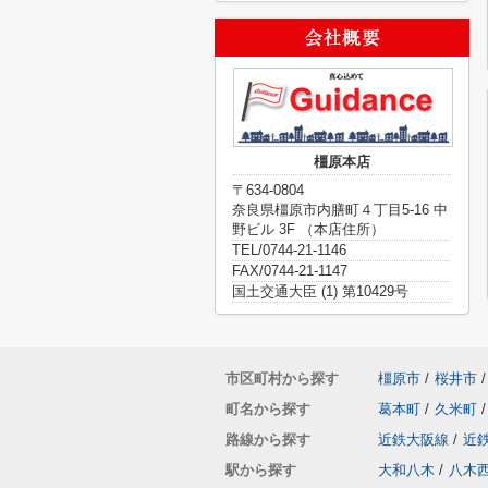
橿原本店
〒634-0804
奈良県橿原市内膳町４丁目5-16 中
野ビル 3F （本店住所）
TEL/0744-21-1146
FAX/0744-21-1147
国土交通大臣 (1) 第10429号
市区町村から探す
橿原市
/
桜井市
/
町名から探す
葛本町
/
久米町
/
路線から探す
近鉄大阪線
/
近
駅から探す
大和八木
/
八木