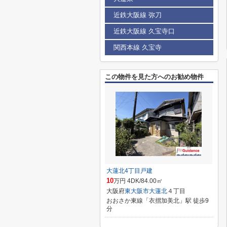
近鉄大阪線 弥刀
近鉄大阪線 久宝寺口
関西本線 久宝寺
この物件を見た方へのお勧め物件
大蓮北4丁目戸建
10
万円 4DK/84.00㎡
大阪府
東大阪市
大蓮北
４丁目
おおさか東線「衣摺加美北」駅 徒歩9
分