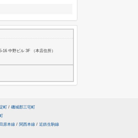
16 中野ビル 3F （本店住所）
淀町
/
磯城郡三宅町
町
田原本線
/
関西本線
/
近鉄生駒線