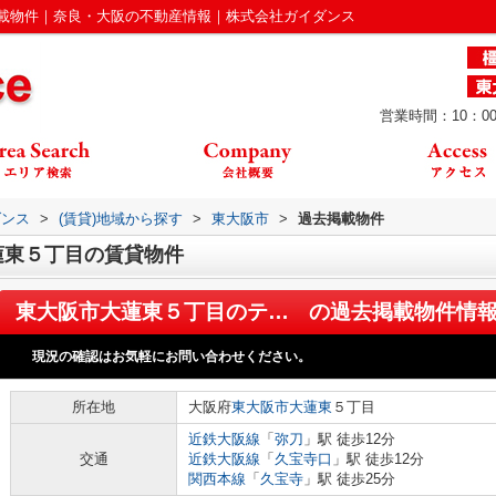
載物件｜奈良・大阪の不動産情報｜株式会社ガイダンス
営業時間：10：00
ダンス
>
(賃貸)地域から探す
>
東大阪市
>
過去掲載物件
蓮東５丁目の賃貸物件
東大阪市大蓮東５丁目のテラス
の過去掲載物件情
現況の確認はお気軽にお問い合わせください。
所在地
大阪府
東大阪市
大蓮東
５丁目
近鉄大阪線
「
弥刀
」駅 徒歩12分
交通
近鉄大阪線
「
久宝寺口
」駅 徒歩12分
関西本線
「
久宝寺
」駅 徒歩25分