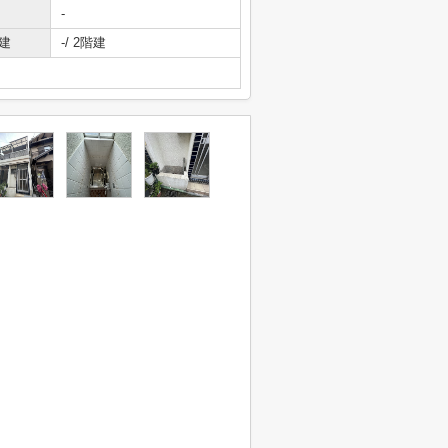
-
建
-/ 2階建