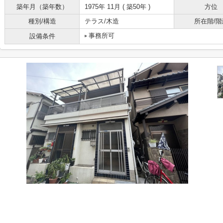
築年月（築年数）
1975年 11月 ( 築50年 )
方位
種別/構造
テラス/木造
所在階/階
事務所可
設備条件