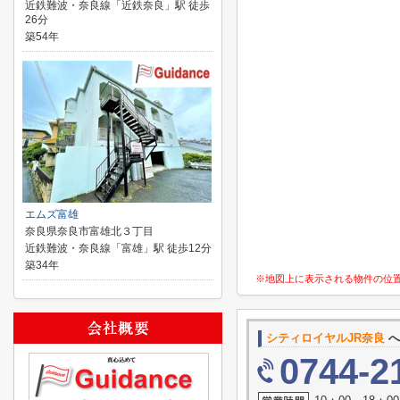
近鉄難波・奈良線「近鉄奈良」駅 徒歩
26分
築54年
エムズ富雄
奈良県奈良市富雄北３丁目
近鉄難波・奈良線「富雄」駅 徒歩12分
築34年
※地図上に表示される物件の位
シティロイヤルJR奈良
へ
0744-2