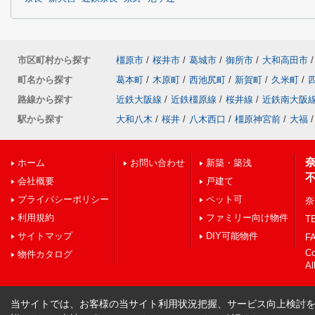
市区町村から探す
橿原市
/
桜井市
/
葛城市
/
御所市
/
大和高田市
/
町名から探す
葛本町
/
木原町
/
西池尻町
/
新賀町
/
久米町
/
路線から探す
近鉄大阪線
/
近鉄橿原線
/
桜井線
/
近鉄南大阪
駅から探す
大和八木
/
桜井
/
八木西口
/
橿原神宮前
/
大福
/
ホーム
お問い合わせ
新築・築浅
会社概要
戸建て
プライバシーポリシー
ペット可
奈
利用規約
ファミリー向け物件
TE
サイトマップ
DIY可能物件
FA
C
物件カタログ
Al
当サイトでは、お客様の当サイト利用状況把握、サービス向上検討を目