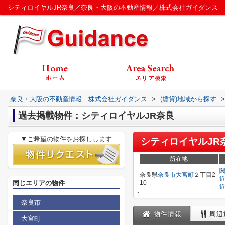
シティロイヤルJR奈良／奈良・大阪の不動産情報／株式会社ガイダンス
奈良・大阪の不動産情報｜株式会社ガイダンス
>
(賃貸)地域から探す
>
過去掲載物件：シティロイヤルJR奈良
▼ご希望の物件をお探しします
シティロイヤルJR
所在地
奈良県
奈良市
大宮町
２丁目2-
同じエリアの物件
10
奈良市
物件情報
周辺
大宮町