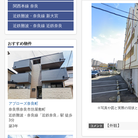
関西本線 奈良
近鉄難波・奈良線 新大宮
近鉄難波・奈良線 近鉄奈良
おすすめ物件
アプローズ奈良町
※写真や図と実際の現状と
奈良県奈良市坊屋敷町
近鉄難波・奈良線「近鉄奈良」駅 徒歩
3分
【外観】
築3年
コメント