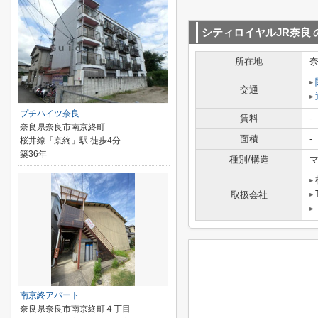
シティロイヤルJR奈良
所在地
交通
プチハイツ奈良
賃料
-
奈良県奈良市南京終町
面積
-
桜井線「京終」駅 徒歩4分
築36年
種別/構造
マ
取扱会社
南京終アパート
奈良県奈良市南京終町４丁目