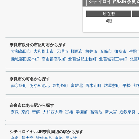
シティロイヤルJR奈良
所在階
4階
奈良市以外の市区町村から探す
大和高田市
大和郡山市
天理市
橿原市
桜井市
五條市
御所市
生駒
磯城郡田原本町
高市郡高取町
北葛城郡上牧町
北葛城郡王寺町
北葛
奈良市の町名から探す
南京終町
あやめ池北
東九条町
富雄北
西木辻町
坊屋敷町
平松
都
奈良市にある駅から探す
奈良
京終
帯解
大和西大寺
富雄
学園前
菖蒲池
新大宮
近鉄奈良
シティロイヤルJR奈良周辺の駅から探す
奈良
新大宮
近鉄奈良
京終
尼ヶ辻