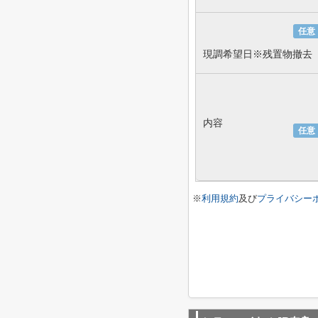
任意
現調希望日※残置物撤去
内容
任意
※
利用規約
及び
プライバシー