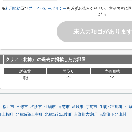
※
利用規約
及び
プライバシーポリシー
を必ずお読みください。左記内容に同
さい。
未入力項目がありま
クリア（北棟）
の過去に掲載したお部屋
所在階
間取り
専有面積
1階
***
***
市
桜井市
五條市
御所市
生駒市
香芝市
葛城市
宇陀市
生駒郡三郷町
生
郡上牧町
北葛城郡王寺町
北葛城郡広陵町
吉野郡大淀町
吉野郡下北山村