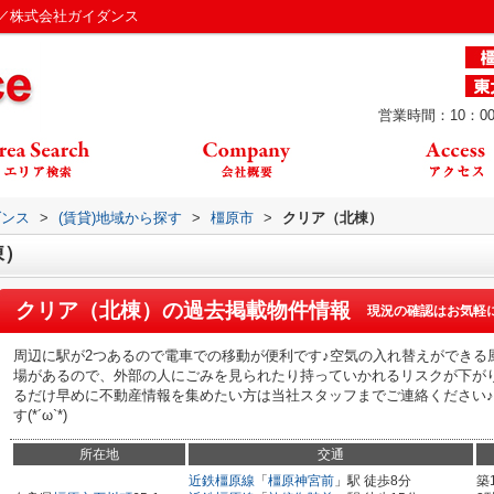
／株式会社ガイダンス
営業時間：10：00
ダンス
>
(賃貸)地域から探す
>
橿原市
>
クリア（北棟）
棟）
クリア（北棟）
の過去掲載物件情報
現況の確認はお気軽
周辺に駅が2つあるので電車での移動が便利です♪空気の入れ替えができる
場があるので、外部の人にごみを見られたり持っていかれるリスクが下がり
るだけ早めに不動産情報を集めたい方は当社スタッフまでご連絡ください
す(*´ω`*)
所在地
交通
近鉄橿原線
「
橿原神宮前
」駅 徒歩8分
築