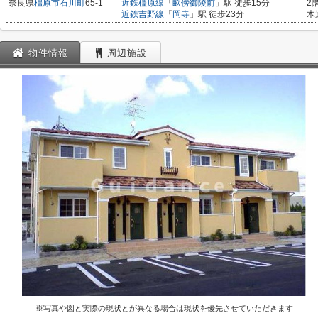
奈良県
橿原市
石川町
65-1
近鉄橿原線
「
畝傍御陵前
」駅 徒歩15分
2
近鉄吉野線
「
岡寺
」駅 徒歩23分
木
物件情報
周辺施設
※写真や図と実際の現状とが異なる場合は現状を優先させていただきます