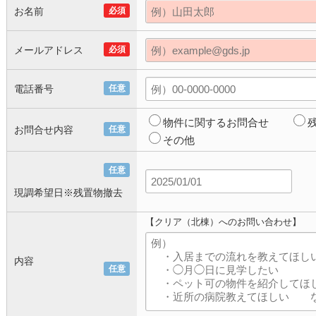
お名前
必須
メールアドレス
必須
電話番号
任意
物件に関するお問合せ
お問合せ内容
任意
その他
任意
現調希望日※残置物撤去
【クリア（北棟）へのお問い合わせ】
内容
任意