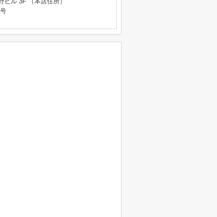
野ビル 3F （本店住所）
9号