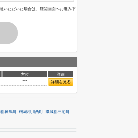
意いただいた場合は、確認画面へお進み下
す
方位
詳細
***
詳細を見る
駒郡斑鳩町
磯城郡川西町
磯城郡三宅町