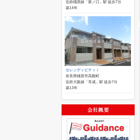
近鉄橿原線「新ノ口」駅 徒歩7分
築14年
セレンディピティⅠ
奈良県橿原市高殿町
近鉄大阪線「耳成」駅 徒歩7分
築13年