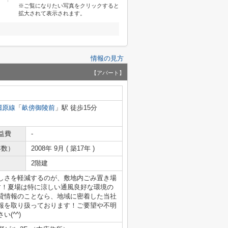
※ご覧になりたい写真をクリックすると
拡大されて表示されます。
情報の見方
【アパート】
橿原線
「
畝傍御陵前
」駅 徒歩15分
益費
-
年数）
2008年 9月 ( 築17年 )
2階建
しさを軽減するのが、敷地内ごみ置き場
す！夏場は特に涼しい通風良好な環境の
貸情報のことなら、地域に密着した当社
報を取り扱っております！ご要望や不明
(^^)