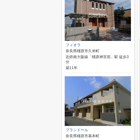
フィオラ
奈良県橿原市久米町
近鉄南大阪線「橿原神宮前」駅 徒歩3
分
築11年
プランドール
奈良県橿原市葛本町