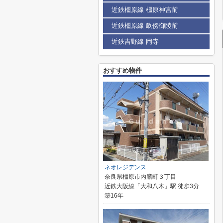
近鉄橿原線 橿原神宮前
近鉄橿原線 畝傍御陵前
近鉄吉野線 岡寺
おすすめ物件
ネオレジデンス
奈良県橿原市内膳町３丁目
近鉄大阪線「大和八木」駅 徒歩3分
築16年