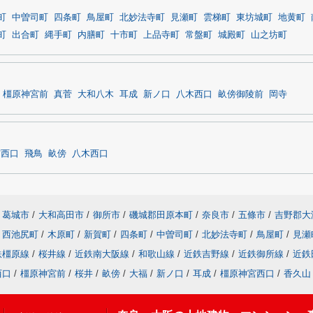
町
中曽司町
四条町
鳥屋町
北妙法寺町
見瀬町
雲梯町
東坊城町
地黄町
町
出合町
縄手町
内膳町
十市町
上品寺町
常盤町
城殿町
山之坊町
橿原神宮前
真菅
大和八木
耳成
新ノ口
八木西口
畝傍御陵前
岡寺
宮西口
飛鳥
畝傍
八木西口
葛城市
/
大和高田市
/
御所市
/
磯城郡田原本町
/
奈良市
/
五條市
/
吉野郡大
西池尻町
/
木原町
/
新賀町
/
四条町
/
中曽司町
/
北妙法寺町
/
鳥屋町
/
見瀬
鉄橿原線
/
桜井線
/
近鉄南大阪線
/
和歌山線
/
近鉄吉野線
/
近鉄御所線
/
近鉄
西口
/
橿原神宮前
/
桜井
/
畝傍
/
大福
/
新ノ口
/
耳成
/
橿原神宮西口
/
香久山