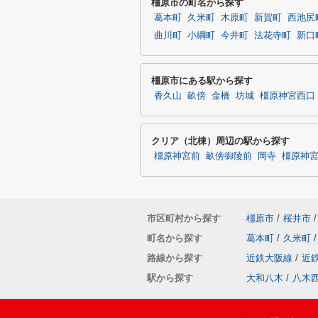
橿原市の町名から探す
葛本町
久米町
木原町
新賀町
西池尻
曲川町
小綱町
今井町
法花寺町
新口
橿原市にある駅から探す
香久山
畝傍
金橋
坊城
橿原神宮西口
クリア（北棟）周辺の駅から探す
橿原神宮前
畝傍御陵前
岡寺
橿原神
市区町村から探す
橿原市
/
桜井市
/
町名から探す
葛本町
/
久米町
/
路線から探す
近鉄大阪線
/
近
駅から探す
大和八木
/
八木