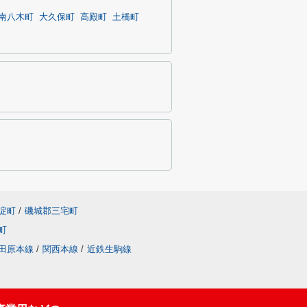
南八木町
大久保町
高殿町
土橋町
淀町
/
磯城郡三宅町
町
田原本線
/
関西本線
/
近鉄生駒線