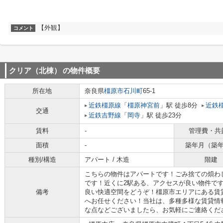
【外観】
コメント
クリア（北棟）
の物件概要
所在地
奈良県
橿原市
石川町
65-1
近鉄橿原線
「
橿原神宮前
」駅 徒歩8分
近鉄
交通
近鉄吉野線
「
岡寺
」駅 徒歩23分
賃料
-
管理費・共
面積
-
築年月（築
種別/構造
アパート / 木造
階建
こちらの物件はアパートです！ごみ捨ての煩わ
です！近くに2駅ある、アクセスが良い物件で
備考
良い快適空間をどうぞ！橿原市エリアにある賃
へお任せください！当社は、多種多様な賃貸情
な点などございましたら、お気軽にご連絡ください