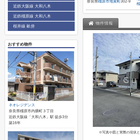
奈良県
橿原市
地黄町
302-9
近鉄大阪線 大和八木
近鉄橿原線 大和八木
物件情報
桜井線 畝傍
おすすめ物件
ネオレジデンス
奈良県橿原市内膳町３丁目
近鉄大阪線「大和八木」駅 徒歩3分
築16年
※写真や図と実際の現状と