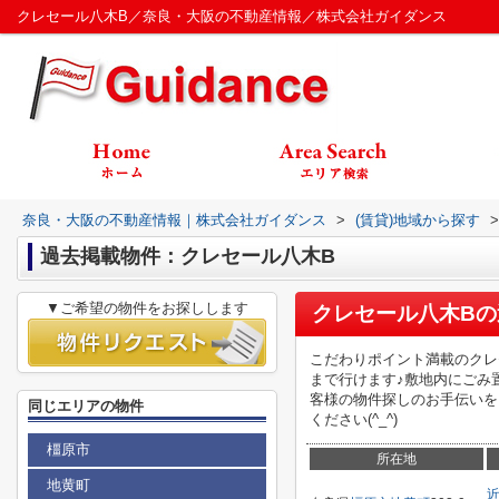
クレセール八木B／奈良・大阪の不動産情報／株式会社ガイダンス
奈良・大阪の不動産情報｜株式会社ガイダンス
>
(賃貸)地域から探す
>
過去掲載物件：クレセール八木B
▼ご希望の物件をお探しします
クレセール八木B
の
こだわりポイント満載のクレ
まで行けます♪敷地内にごみ
客様の物件探しのお手伝いを
同じエリアの物件
ください(^_^)
橿原市
所在地
地黄町