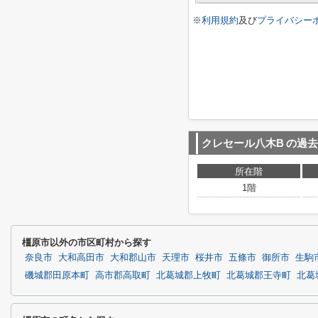
※
利用規約
及び
プライバシー
クレセール八木B
の過去
所在階
1階
橿原市以外の市区町村から探す
奈良市
大和高田市
大和郡山市
天理市
桜井市
五條市
御所市
生駒
磯城郡田原本町
高市郡高取町
北葛城郡上牧町
北葛城郡王寺町
北葛