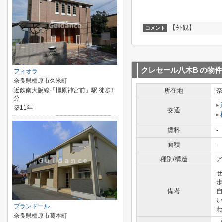
【外観】
コメント
クレセール八木B
の物件
フィオラ
奈良県橿原市久米町
近鉄南大阪線「橿原神宮前」駅 徒歩3
所在地
分
築11年
交通
賃料
-
面積
-
種別/構造
ア
備考
プランドール
わ
奈良県橿原市葛本町