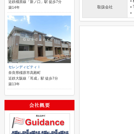
近鉄橿原線「新ノ口」駅 徒歩7分
取扱会社
築14年
セレンディピティⅠ
奈良県橿原市高殿町
近鉄大阪線「耳成」駅 徒歩7分
築13年