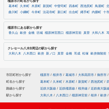
橿原市の町名から探す
葛本町
久米町
木原町
新賀町
中曽司町
四条町
西池尻町
鳥屋町
曲川町
小綱町
今井町
法花寺町
新口町
出合町
縄手町
内膳町
十
橿原市にある駅から探す
香久山
畝傍
金橋
坊城
橿原神宮西口
橿原神宮前
真菅
大和八木
クレセール八木B周辺の駅から探す
大和八木
八木西口
畝傍
新ノ口
真菅
金橋
耳成
松塚
畝傍御陵前
市区町村から探す
橿原市
/
桜井市
/
葛城市
/
大和高田市
/
御所市
/
町名から探す
葛本町
/
久米町
/
木原町
/
新賀町
/
西池尻町
/
路線から探す
近鉄大阪線
/
近鉄橿原線
/
桜井線
/
近鉄南大阪
駅から探す
大和八木
/
八木西口
/
橿原神宮前
/
桜井
/
畝傍
/