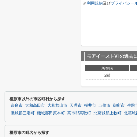
※
利用規約
及び
プライバシー
モアイーストVI
の過去
所在階
2階
橿原市以外の市区町村から探す
奈良市
大和高田市
大和郡山市
天理市
桜井市
五條市
御所市
生駒
磯城郡三宅町
磯城郡田原本町
高市郡高取町
北葛城郡上牧町
北葛城
橿原市の町名から探す