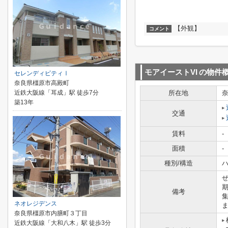
【外観】
コメント
モアイーストVI
の物件
セレンディピティⅠ
奈良県橿原市高殿町
近鉄大阪線「耳成」駅 徒歩7分
所在地
築13年
交通
賃料
-
面積
-
種別/構造
ハ
備考
ネオレジデンス
奈良県橿原市内膳町３丁目
近鉄大阪線「大和八木」駅 徒歩3分