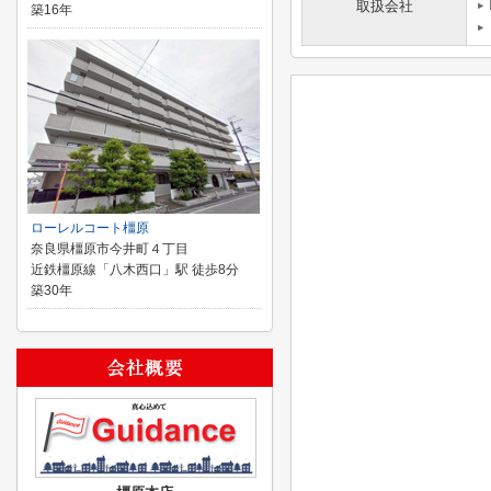
取扱会社
築16年
ローレルコート橿原
奈良県橿原市今井町４丁目
近鉄橿原線「八木西口」駅 徒歩8分
築30年