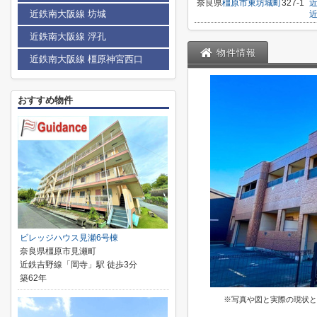
奈良県
橿原市
東坊城町
327-1
近鉄南大阪線 坊城
近鉄南大阪線 浮孔
物件情報
近鉄南大阪線 橿原神宮西口
おすすめ物件
ビレッジハウス見瀬6号棟
奈良県橿原市見瀬町
近鉄吉野線「岡寺」駅 徒歩3分
築62年
※写真や図と実際の現状と