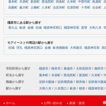
葛本町
木原町
新賀町
西池尻町
四条町
久米町
中曽司町
鳥屋町
高殿町
曲川町
土橋町
八木町
法花寺町
石原田町
十市町
出合町
橿原市にある駅から探す
香久山
畝傍
金橋
坊城
橿原神宮西口
橿原神宮前
真菅
大和八木
モアイーストVI周辺の駅から探す
坊城
浮孔
橿原神宮西口
金橋
畝傍御陵前
大和新庄
橿原神宮前
高
市区町村から探す
橿原市
/
桜井市
/
葛城市
/
大和高田市
/
御所市
/
町名から探す
葛本町
/
木原町
/
西池尻町
/
新賀町
/
久米町
/
路線から探す
近鉄大阪線
/
近鉄橿原線
/
桜井線
/
近鉄南大阪
駅から探す
大和八木
/
八木西口
/
畝傍
/
桜井
/
橿原神宮前
/
ホーム
お問い合わせ
新築・築浅