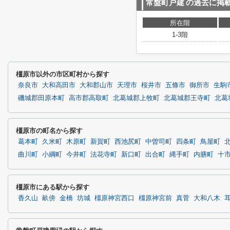
常盤町戸建
の過去に掲
所在階
1-3階
橿原市以外の市区町村から探す
奈良市
大和高田市
大和郡山市
天理市
桜井市
五條市
御所市
生駒
磯城郡田原本町
高市郡高取町
北葛城郡上牧町
北葛城郡王寺町
北葛
橿原市の町名から探す
葛本町
久米町
木原町
新賀町
西池尻町
中曽司町
四条町
鳥屋町
曲川町
小綱町
今井町
法花寺町
新口町
出合町
縄手町
内膳町
十
橿原市にある駅から探す
香久山
畝傍
金橋
坊城
橿原神宮西口
橿原神宮前
真菅
大和八木