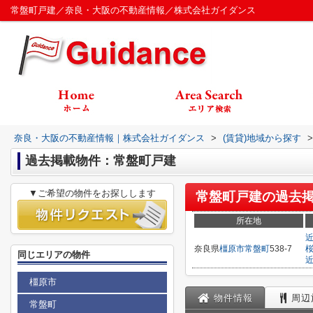
常盤町戸建／奈良・大阪の不動産情報／株式会社ガイダンス
奈良・大阪の不動産情報｜株式会社ガイダンス
>
(賃貸)地域から探す
>
過去掲載物件：常盤町戸建
▼ご希望の物件をお探しします
常盤町戸建
の過去
所在地
奈良県
橿原市
常盤町
538-7
同じエリアの物件
橿原市
物件情報
周辺
常盤町