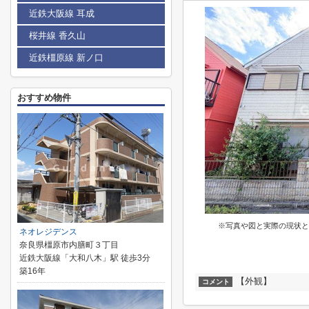
近鉄大阪線 耳成
桜井線 香久山
近鉄橿原線 新ノ口
おすすめ物件
※写真や図と実際の現状と
ネオレジデンス
奈良県橿原市内膳町３丁目
近鉄大阪線「大和八木」駅 徒歩3分
築16年
【外観】
コメント