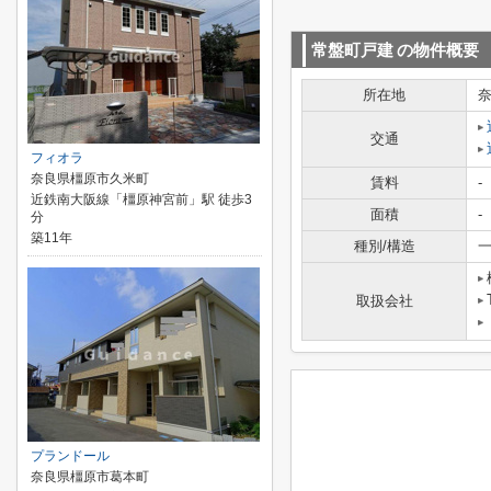
常盤町戸建
の物件概要
所在地
交通
フィオラ
奈良県橿原市久米町
賃料
-
近鉄南大阪線「橿原神宮前」駅 徒歩3
面積
-
分
築11年
種別/構造
一
取扱会社
プランドール
奈良県橿原市葛本町