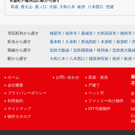
常盤町戸建周辺の駅から探す
耳成
香久山
新ノ口
大福
大和八木
畝傍
八木西口
笠縫
市区町村から探す
橿原市
/
桜井市
/
葛城市
/
大和高田市
/
御所市
/
町名から探す
葛本町
/
久米町
/
西池尻町
/
木原町
/
新賀町
/
路線から探す
近鉄大阪線
/
近鉄橿原線
/
桜井線
/
近鉄南大阪
駅から探す
大和八木
/
八木西口
/
橿原神宮前
/
桜井
/
畝傍
/
ホーム
お問い合わせ
新築・築浅
会社概要
戸建て
プライバシーポリシー
ペット可
奈
利用規約
ファミリー向け物件
TE
サイトマップ
DIY可能物件
FA
C
物件カタログ
Al