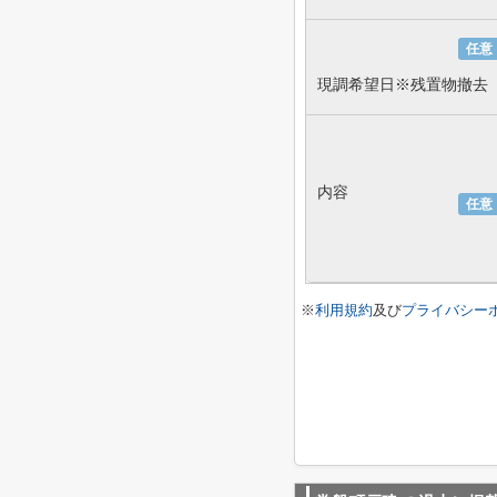
任意
現調希望日※残置物撤去
内容
任意
※
利用規約
及び
プライバシー