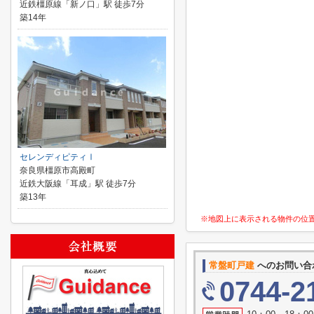
近鉄橿原線「新ノ口」駅 徒歩7分
築14年
セレンディピティⅠ
奈良県橿原市高殿町
近鉄大阪線「耳成」駅 徒歩7分
築13年
※地図上に表示される物件の位
常盤町戸建
へのお問い合
0744-2