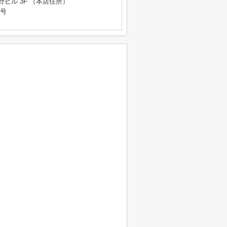
野ビル 3F （本店住所）
9号