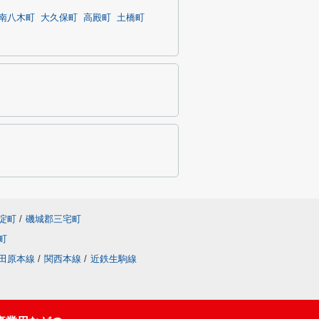
南八木町
大久保町
高殿町
土橋町
淀町
/
磯城郡三宅町
町
田原本線
/
関西本線
/
近鉄生駒線