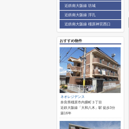
近鉄南大阪線 坊城
近鉄南大阪線 浮孔
近鉄南大阪線 橿原神宮西口
おすすめ物件
ネオレジデンス
奈良県橿原市内膳町３丁目
近鉄大阪線「大和八木」駅 徒歩3分
築16年