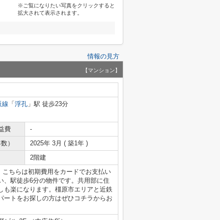
※ご覧になりたい写真をクリックすると
拡大されて表示されます。
情報の見方
【マンション】
阪線
「
浮孔
」駅 徒歩23分
益費
-
年数）
2025年 3月 ( 築1年 )
2階建
す。こちらは初期費用をカードでお支払い
い、駅徒歩6分の物件です。共用部に住
しも楽になります。橿原市エリアと近鉄
パートをお探しの方はぜひコチラからお