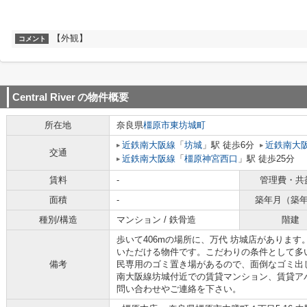
【外観】
コメント
Central River
の物件概要
所在地
奈良県
橿原市
東坊城町
近鉄南大阪線
「
坊城
」駅 徒歩6分
近鉄南大
交通
近鉄南大阪線
「
橿原神宮西口
」駅 徒歩25分
賃料
-
管理費・共
面積
-
築年月（築
種別/構造
マンション / 鉄骨造
階建
歩いて406mの場所に、万代 坊城店がありま
いただける物件です。こだわりの条件として多
備考
民専用のゴミ置き場があるので、面倒なゴミ出
南大阪線坊城付近での賃貸マンション、賃貸ア
問い合わせやご連絡を下さい。