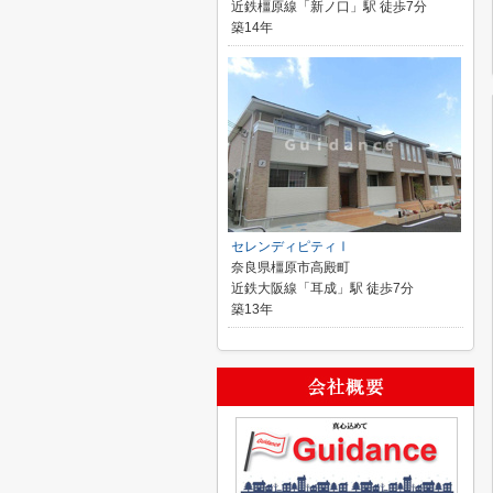
近鉄橿原線「新ノ口」駅 徒歩7分
築14年
セレンディピティⅠ
奈良県橿原市高殿町
近鉄大阪線「耳成」駅 徒歩7分
築13年