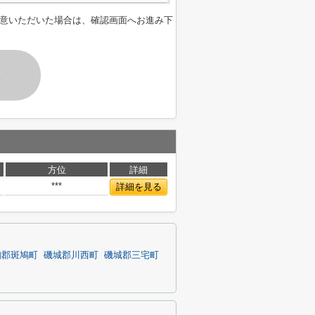
意いただいた場合は、確認画面へお進み下
す
方位
詳細
***
詳細を見る
駒郡斑鳩町
磯城郡川西町
磯城郡三宅町