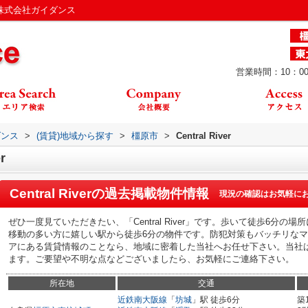
報／株式会社ガイダンス
営業時間：10：00
ダンス
>
(賃貸)地域から探す
>
橿原市
>
Central River
r
Central River
の過去掲載物件情報
現況の確認はお気軽に
ぜひ一度見ていただきたい、「Central River」です。歩いて徒歩6分
移動の多い方に嬉しい駅から徒歩6分の物件です。防犯対策もバッチリな
アにある賃貸情報のことなら、地域に密着した当社へお任せ下さい。当社
ます。ご要望や不明な点などございましたら、お気軽にご連絡下さい。
所在地
交通
近鉄南大阪線
「
坊城
」駅 徒歩6分
築