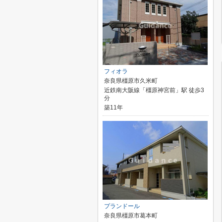
フィオラ
奈良県橿原市久米町
近鉄南大阪線「橿原神宮前」駅 徒歩3
分
築11年
プランドール
奈良県橿原市葛本町