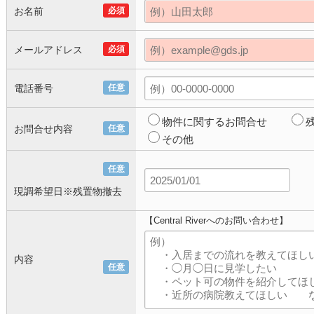
お名前
必須
メールアドレス
必須
電話番号
任意
物件に関するお問合せ
お問合せ内容
任意
その他
任意
現調希望日※残置物撤去
【Central Riverへのお問い合わせ】
内容
任意