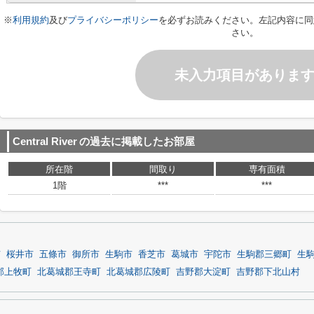
※
利用規約
及び
プライバシーポリシー
を必ずお読みください。左記内容に同
さい。
未入力項目がありま
Central River
の過去に掲載したお部屋
所在階
間取り
専有面積
1階
***
***
市
桜井市
五條市
御所市
生駒市
香芝市
葛城市
宇陀市
生駒郡三郷町
生
郡上牧町
北葛城郡王寺町
北葛城郡広陵町
吉野郡大淀町
吉野郡下北山村