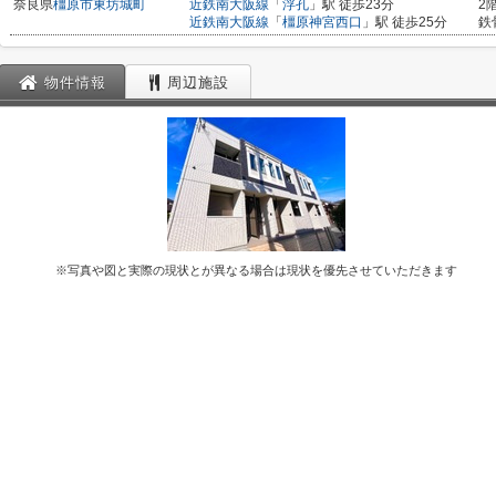
奈良県
橿原市
東坊城町
近鉄南大阪線
「
浮孔
」駅 徒歩23分
2
近鉄南大阪線
「
橿原神宮西口
」駅 徒歩25分
鉄
物件情報
周辺施設
※写真や図と実際の現状とが異なる場合は現状を優先させていただきます