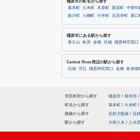
橿原市の町名から探す
葛本町
久米町
木原町
新賀町
中曽司
曲川町
小綱町
今井町
法花寺町
新口
橿原市にある駅から探す
香久山
畝傍
金橋
坊城
橿原神宮西口
Central River周辺の駅から探す
坊城
浮孔
橿原神宮西口
金橋
畝傍御
市区町村から探す
橿原市
/
桜井市
/
町名から探す
葛本町
/
久米町
/
路線から探す
近鉄大阪線
/
近
駅から探す
大和八木
/
八木