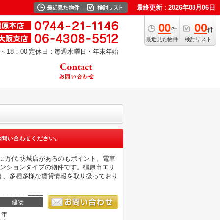
最終更新：2026年08月06日
00
00
件
件
最近見た物件
検討リスト
～18：00
定休日：毎週水曜日・年末年始
お問い合わせください。
の場所に万代 坊城店があるのもポイント。電車
マンションタイプの物件です。橿原市エリ
は、多種多様な賃貸情報を取り扱っており
建物
1年