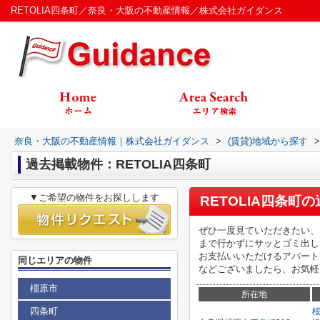
RETOLIA四条町／奈良・大阪の不動産情報／株式会社ガイダンス
奈良・大阪の不動産情報｜株式会社ガイダンス
>
(賃貸)地域から探す
>
過去掲載物件：RETOLIA四条町
▼ご希望の物件をお探しします
RETOLIA四条町
の
ぜひ一度見ていただきたい、
まで行かずにサッとゴミ出し
お支払いいただけるアパート
同じエリアの物件
などございましたら、お気軽
橿原市
所在地
四条町