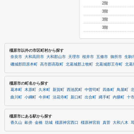
2階
3階
3階
3階
橿原市以外の市区町村から探す
奈良市
大和高田市
大和郡山市
天理市
桜井市
五條市
御所市
生駒
磯城郡田原本町
高市郡高取町
北葛城郡上牧町
北葛城郡王寺町
北葛
橿原市の町名から探す
葛本町
木原町
久米町
新賀町
西池尻町
中曽司町
四条町
鳥屋町
曲川町
小綱町
今井町
法花寺町
新口町
出合町
縄手町
内膳町
十
橿原市にある駅から探す
香久山
畝傍
金橋
坊城
橿原神宮西口
橿原神宮前
真菅
大和八木