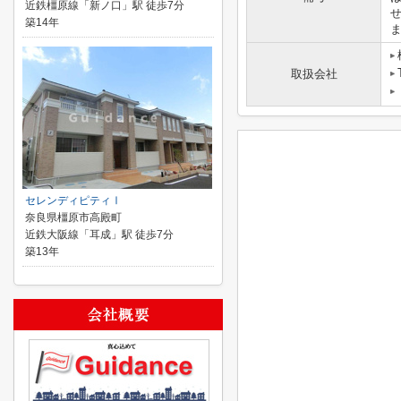
近鉄橿原線「新ノ口」駅 徒歩7分
築14年
取扱会社
セレンディピティⅠ
奈良県橿原市高殿町
近鉄大阪線「耳成」駅 徒歩7分
築13年