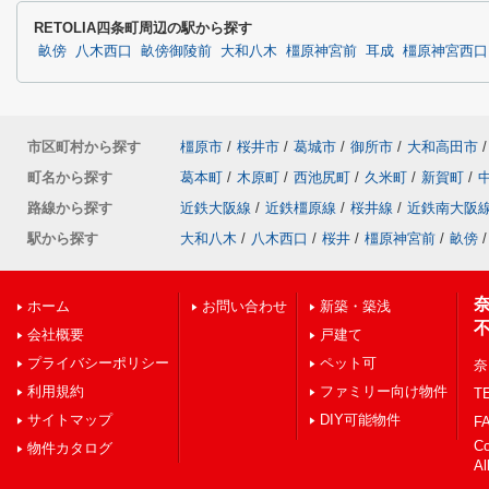
RETOLIA四条町周辺の駅から探す
畝傍
八木西口
畝傍御陵前
大和八木
橿原神宮前
耳成
橿原神宮西口
市区町村から探す
橿原市
/
桜井市
/
葛城市
/
御所市
/
大和高田市
/
町名から探す
葛本町
/
木原町
/
西池尻町
/
久米町
/
新賀町
/
路線から探す
近鉄大阪線
/
近鉄橿原線
/
桜井線
/
近鉄南大阪
駅から探す
大和八木
/
八木西口
/
桜井
/
橿原神宮前
/
畝傍
/
ホーム
お問い合わせ
新築・築浅
会社概要
戸建て
プライバシーポリシー
ペット可
奈
利用規約
ファミリー向け物件
TE
サイトマップ
DIY可能物件
FA
C
物件カタログ
Al