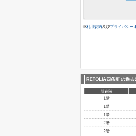
※
利用規約
及び
プライバシー
RETOLIA四条町
の過去
所在階
1階
1階
1階
2階
2階