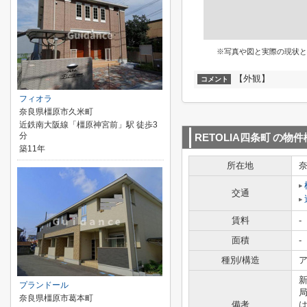
※写真や図と実際の現状と
【外観】
コメント
フィオラ
奈良県橿原市久米町
近鉄南大阪線「橿原神宮前」駅 徒歩3
分
RETOLIA四条町
の物件
築11年
所在地
交通
賃料
-
面積
-
種別/構造
ア
新
プランドール
奈良県橿原市葛本町
備考