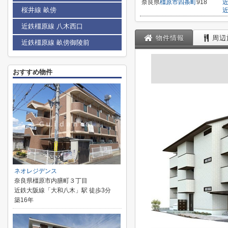
奈良県
橿原市
四条町
918
桜井線 畝傍
近鉄橿原線 八木西口
物件情報
周辺
近鉄橿原線 畝傍御陵前
おすすめ物件
ネオレジデンス
奈良県橿原市内膳町３丁目
近鉄大阪線「大和八木」駅 徒歩3分
築16年