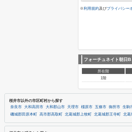
※
利用規約
及び
プライバシー
フォーチュネイト朝日B
所在階
1階
桜井市以外の市区町村から探す
奈良市
大和高田市
大和郡山市
天理市
橿原市
五條市
御所市
生駒
磯城郡田原本町
高市郡高取町
北葛城郡上牧町
北葛城郡王寺町
北葛