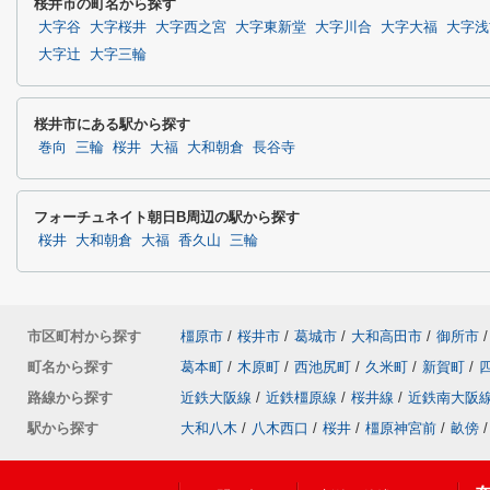
桜井市の町名から探す
大字谷
大字桜井
大字西之宮
大字東新堂
大字川合
大字大福
大字浅
大字辻
大字三輪
桜井市にある駅から探す
巻向
三輪
桜井
大福
大和朝倉
長谷寺
フォーチュネイト朝日B周辺の駅から探す
桜井
大和朝倉
大福
香久山
三輪
市区町村から探す
橿原市
/
桜井市
/
葛城市
/
大和高田市
/
御所市
/
町名から探す
葛本町
/
木原町
/
西池尻町
/
久米町
/
新賀町
/
路線から探す
近鉄大阪線
/
近鉄橿原線
/
桜井線
/
近鉄南大阪
駅から探す
大和八木
/
八木西口
/
桜井
/
橿原神宮前
/
畝傍
/