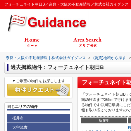
フォーチュネイト朝日B／奈良・大阪の不動産情報／株式会社ガイダンス
奈良・大阪の不動産情報｜株式会社ガイダンス
>
(賃貸)地域から探す
>
過去掲載物件：フォーチュネイト朝日B
▼ご希望の物件をお探しします
フォーチュネイト朝
「フォーチュネイト朝日B」
南幼稚園まで368mで行け
る物件です◎周辺環境にこだ
同じエリアの物件
報も取り揃えておりますので、
桜井市
所在地
大字浅古