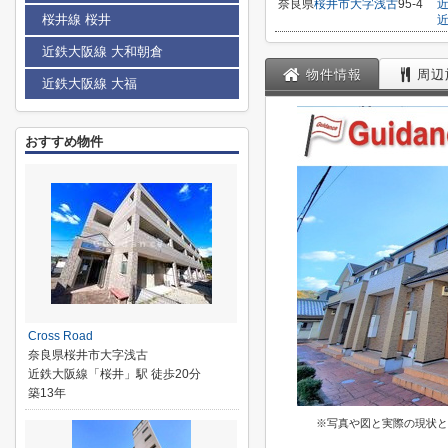
奈良県
桜井市
大字浅古
95-4
桜井線 桜井
近鉄大阪線 大和朝倉
物件情報
周辺
近鉄大阪線 大福
おすすめ物件
Cross Road
奈良県桜井市大字浅古
近鉄大阪線「桜井」駅 徒歩20分
築13年
※写真や図と実際の現状と