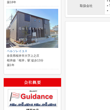
築18年
取扱会社
ベルソレイユⅡ
奈良県桜井市大字上之庄
桜井線「桜井」駅 徒歩13分
築1年