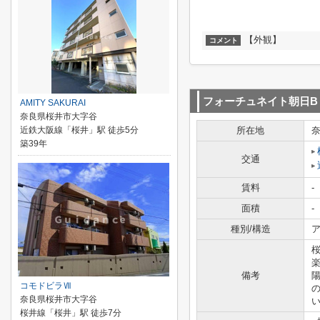
【外観】
コメント
フォーチュネイト朝日B
AMITY SAKURAI
奈良県桜井市大字谷
近鉄大阪線「桜井」駅 徒歩5分
所在地
築39年
交通
賃料
-
面積
-
種別/構造
ア
備考
コモドビラⅦ
奈良県桜井市大字谷
い
桜井線「桜井」駅 徒歩7分