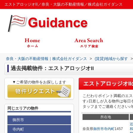
エストアロッジオII／奈良・大阪の不動産情報／株式会社ガイダンス
奈良・大阪の不動産情報｜株式会社ガイダンス
>
(賃貸)地域から探す
>
過去掲載物件：エストアロッジオII
▼ご希望の物件をお探しします
エストアロッジオII
こだわりポイント満載のエスト
す♪日差しが入る物件は毎日
タッフまでご連絡ください♪地
同じエリアの物件
所在地
御所市
奈良県
御所市
寺内町
1457
寺内町