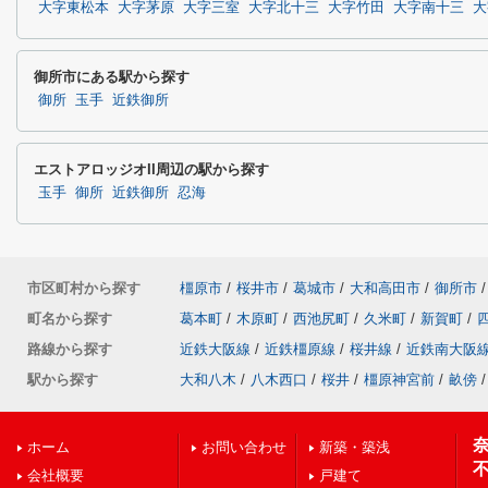
大字東松本
大字茅原
大字三室
大字北十三
大字竹田
大字南十三
大
御所市にある駅から探す
御所
玉手
近鉄御所
エストアロッジオII周辺の駅から探す
玉手
御所
近鉄御所
忍海
市区町村から探す
橿原市
/
桜井市
/
葛城市
/
大和高田市
/
御所市
/
町名から探す
葛本町
/
木原町
/
西池尻町
/
久米町
/
新賀町
/
路線から探す
近鉄大阪線
/
近鉄橿原線
/
桜井線
/
近鉄南大阪
駅から探す
大和八木
/
八木西口
/
桜井
/
橿原神宮前
/
畝傍
/
ホーム
お問い合わせ
新築・築浅
会社概要
戸建て