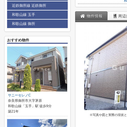
近鉄御所線 近鉄御所
和歌山線 玉手
物件情報
周辺
和歌山線 御所
おすすめ物件
サニーセレノC
奈良県御所市大字茅原
和歌山線「玉手」駅 徒歩9分
築21年
※写真や図と実際の現状と