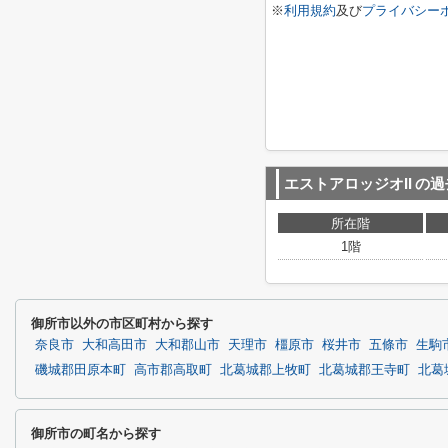
※
利用規約
及び
プライバシー
エストアロッジオII
の過
所在階
1階
御所市以外の市区町村から探す
奈良市
大和高田市
大和郡山市
天理市
橿原市
桜井市
五條市
生駒
磯城郡田原本町
高市郡高取町
北葛城郡上牧町
北葛城郡王寺町
北葛
御所市の町名から探す