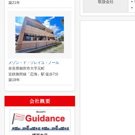
取扱会社
築21年
メゾン・ド・ソレイユ・ノール
奈良県御所市大字元町
近鉄御所線「忍海」駅 徒歩7分
築18年