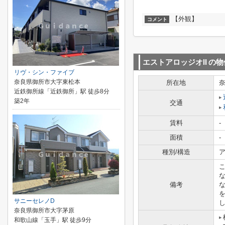
【外観】
コメント
エストアロッジオII
の物
リヴ・シン・ファイブ
奈良県御所市大字東松本
所在地
近鉄御所線「近鉄御所」駅 徒歩8分
築2年
交通
賃料
-
面積
-
種別/構造
ア
こ
備考
サニーセレノD
し
奈良県御所市大字茅原
和歌山線「玉手」駅 徒歩9分