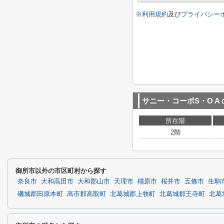
※
利用規約
及び
プライバシー
サニー・コーポS・O A
所在階
2階
御所市以外の市区町村から探す
奈良市
大和高田市
大和郡山市
天理市
橿原市
桜井市
五條市
生駒
磯城郡田原本町
高市郡高取町
北葛城郡上牧町
北葛城郡王寺町
北葛