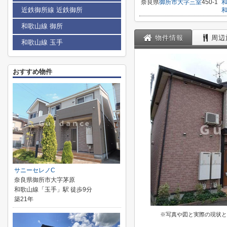
奈良県
御所市
大字三室
450-1
近鉄御所線 近鉄御所
和歌山線 御所
物件情報
周辺
和歌山線 玉手
おすすめ物件
サニーセレノC
奈良県御所市大字茅原
和歌山線「玉手」駅 徒歩9分
築21年
※写真や図と実際の現状と