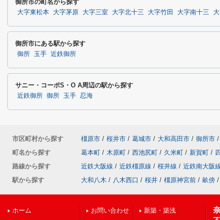
御所市の町名から探す
大字東松本
大字茅原
大字三室
大字北十三
大字竹田
大字南十三
大
御所市にある駅から探す
御所
玉手
近鉄御所
サニー・コーポS・O A周辺の駅から探す
近鉄御所
御所
玉手
忍海
市区町村から探す
橿原市
/
桜井市
/
葛城市
/
大和高田市
/
御所市
/
町名から探す
葛本町
/
木原町
/
西池尻町
/
久米町
/
新賀町
/
路線から探す
近鉄大阪線
/
近鉄橿原線
/
桜井線
/
近鉄南大阪
駅から探す
大和八木
/
八木西口
/
桜井
/
橿原神宮前
/
畝傍
/
ホーム
お問い合わせ
新築・築浅