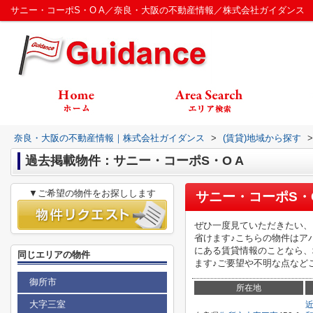
サニー・コーポS・O A／奈良・大阪の不動産情報／株式会社ガイダンス
奈良・大阪の不動産情報｜株式会社ガイダンス
>
(賃貸)地域から探す
>
過去掲載物件：サニー・コーポS・O A
▼ご希望の物件をお探しします
サニー・コーポS・O
ぜひ一度見ていただきたい、
省けます♪こちらの物件はア
にある賃貸情報のことなら、
同じエリアの物件
ます♪ご要望や不明な点などご
御所市
所在地
大字三室