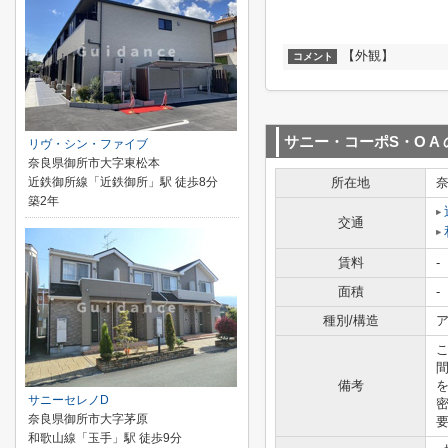
【外観】
コメント
サニー・コーポS・O A
リヴ・シン・ファイブ
奈良県御所市大字東松本
近鉄御所線「近鉄御所」駅 徒歩8分
所在地
築2年
交通
賃料
-
面積
-
種別/構造
ア
備考
サニーセレノD
奈良県御所市大字茅原
要
和歌山線「玉手」駅 徒歩9分