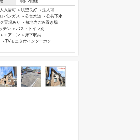
建
1階/ 2階建
人入居可
眺望良好
法人可
ロパンガス
公営水道
公共下水
ク置場あり
敷地内ごみ置き場
ッチン
バス・トイレ別
エアコン
床下収納
応
TVモニタ付インターホン