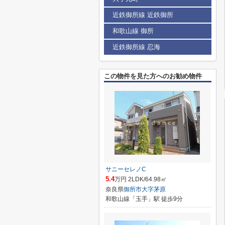
近鉄御所線 近鉄御所
和歌山線 御所
近鉄御所線 忍海
この物件を見た方へのお勧め物件
サニーセレノC
5.4
万円 2LDK/64.98㎡
奈良県
御所市
大字茅原
和歌山線「玉手」駅 徒歩9分