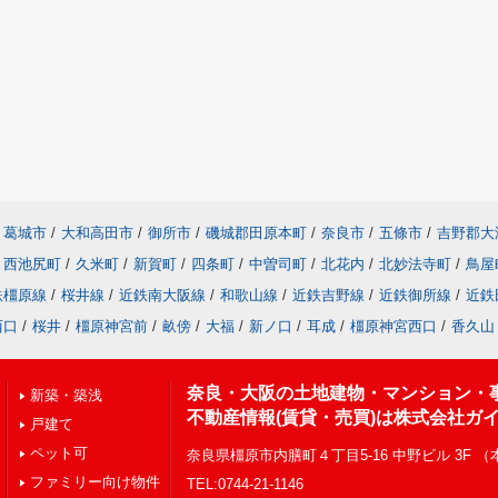
葛城市
/
大和高田市
/
御所市
/
磯城郡田原本町
/
奈良市
/
五條市
/
吉野郡大
西池尻町
/
久米町
/
新賀町
/
四条町
/
中曽司町
/
北花内
/
北妙法寺町
/
鳥屋
鉄橿原線
/
桜井線
/
近鉄南大阪線
/
和歌山線
/
近鉄吉野線
/
近鉄御所線
/
近鉄
西口
/
桜井
/
橿原神宮前
/
畝傍
/
大福
/
新ノ口
/
耳成
/
橿原神宮西口
/
香久山
奈良・大阪の土地建物・マンション・
新築・築浅
不動産情報(賃貸・売買)は株式会社ガ
戸建て
ペット可
奈良県橿原市内膳町４丁目5-16 中野ビル 3F 
ファミリー向け物件
TEL:0744-21-1146