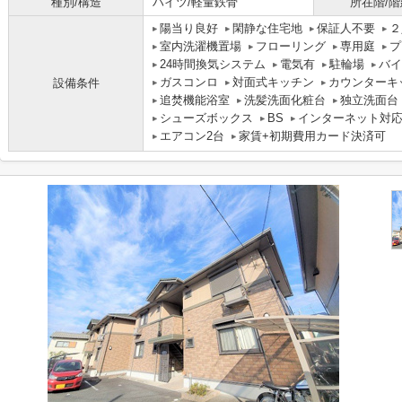
種別/構造
ハイツ/軽量鉄骨
所在階/階
陽当り良好
閑静な住宅地
保証人不要
２
室内洗濯機置場
フローリング
専用庭
プ
24時間換気システム
電気有
駐輪場
バイ
ガスコンロ
対面式キッチン
カウンターキ
設備条件
追焚機能浴室
洗髪洗面化粧台
独立洗面台
シューズボックス
BS
インターネット対
エアコン2台
家賃+初期費用カード決済可