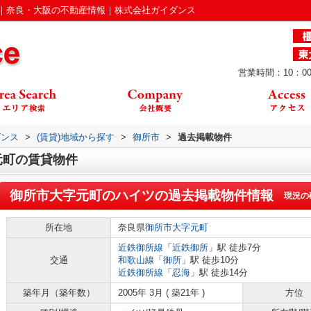
｜奈良・大阪の不動産情報｜株式会社ガイダンス
営業時間：10：00
ダンス
>
(賃貸)地域から探す
>
御所市
>
過去掲載物件
元町の賃貸物件
御所市大字元町のハイツ
の過去掲載物件情報
現況の
所在地
奈良県
御所市
大字元町
近鉄御所線
「
近鉄御所
」駅 徒歩7分
交通
和歌山線
「
御所
」駅 徒歩10分
近鉄御所線
「
忍海
」駅 徒歩14分
築年月（築年数）
2005年 3月 ( 築21年 )
方位