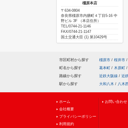
橿原本店
〒634-0804
奈良県橿原市内膳町４丁目5-16 中
野ビル 3F （本店住所）
TEL/0744-21-1146
FAX/0744-21-1147
国土交通大臣 (1) 第10429号
市区町村から探す
橿原市
/
桜井市
/
町名から探す
葛本町
/
木原町
/
路線から探す
近鉄大阪線
/
近
駅から探す
大和八木
/
八木
ホーム
お問い合わせ
会社概要
プライバシーポリシー
利用規約