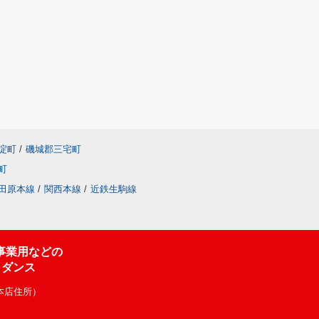
淀町
/
磯城郡三宅町
町
田原本線
/
関西本線
/
近鉄生駒線
事業用などの
イダンス
（本店住所）