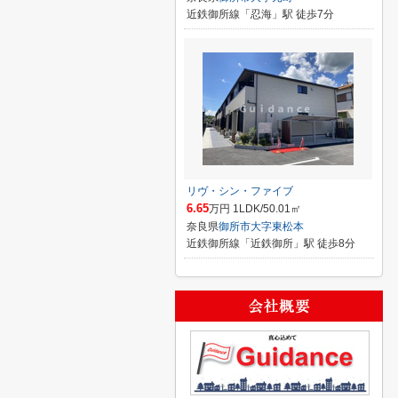
近鉄御所線「忍海」駅 徒歩7分
リヴ・シン・ファイブ
6.65
万円 1LDK/50.01㎡
奈良県
御所市
大字東松本
近鉄御所線「近鉄御所」駅 徒歩8分