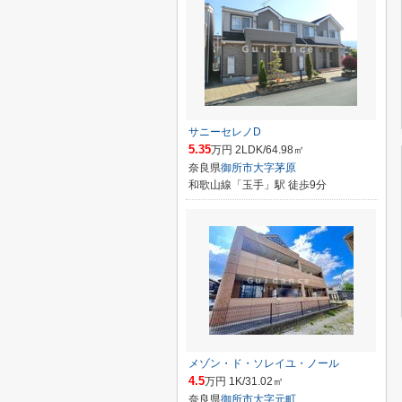
サニーセレノD
5.35
万円 2LDK/64.98㎡
奈良県
御所市
大字茅原
和歌山線「玉手」駅 徒歩9分
メゾン・ド・ソレイユ・ノール
4.5
万円 1K/31.02㎡
奈良県
御所市
大字元町