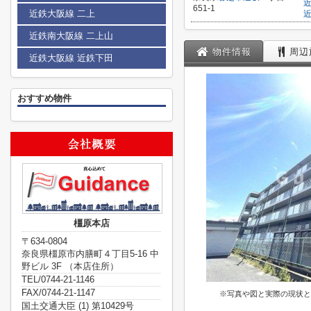
651-1
近鉄大阪線 二上
近鉄南大阪線 二上山
物件情報
周辺
近鉄大阪線 近鉄下田
おすすめ物件
橿原本店
〒634-0804
奈良県橿原市内膳町４丁目5-16 中
野ビル 3F （本店住所）
TEL/0744-21-1146
FAX/0744-21-1147
※写真や図と実際の現状と
国土交通大臣 (1) 第10429号