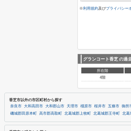
※
利用規約
及び
プライバシー
グランコート香芝
の過
所在階
4階
香芝市以外の市区町村から探す
奈良市
大和高田市
大和郡山市
天理市
橿原市
桜井市
五條市
御所
磯城郡田原本町
高市郡高取町
北葛城郡上牧町
北葛城郡王寺町
北葛