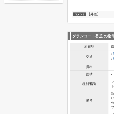
【外観】
コメント
グランコート香芝
の物
所在地
交通
賃料
-
面積
-
マ
種別/構造
備考
フ