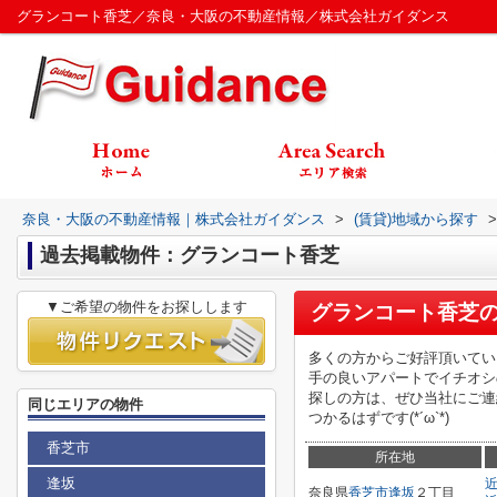
グランコート香芝／奈良・大阪の不動産情報／株式会社ガイダンス
奈良・大阪の不動産情報｜株式会社ガイダンス
>
(賃貸)地域から探す
>
過去掲載物件：グランコート香芝
▼ご希望の物件をお探しします
グランコート香芝
多くの方からご好評頂いてい
手の良いアパートでイチオシ
探しの方は、ぜひ当社にご連
同じエリアの物件
つかるはずです(*´ω`*)
香芝市
所在地
逢坂
奈良県
香芝市
逢坂
２丁目