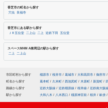
香芝市の町名から探す
穴虫
良福寺
香芝市にある駅から探す
ＪＲ五位堂
二上山
二上
近鉄下田
五位堂
スペースMHM A棟周辺の駅から探す
二上
二上山
市区町村から探す
橿原市
/
桜井市
/
葛城市
/
大和高田市
/
御所市
/
町名から探す
葛本町
/
久米町
/
西池尻町
/
木原町
/
新賀町
/
路線から探す
近鉄大阪線
/
近鉄橿原線
/
桜井線
/
近鉄南大阪
駅から探す
大和八木
/
八木西口
/
橿原神宮前
/
桜井
/
畝傍
/