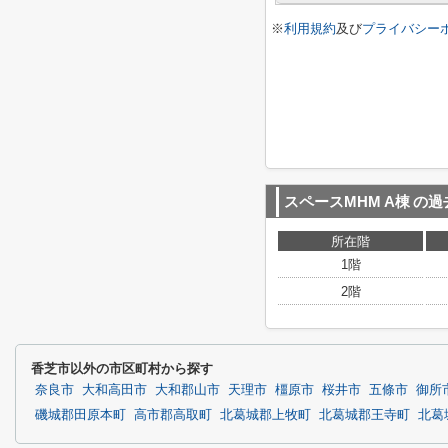
※
利用規約
及び
プライバシー
スペースMHM A棟
の過
所在階
1階
2階
香芝市以外の市区町村から探す
奈良市
大和高田市
大和郡山市
天理市
橿原市
桜井市
五條市
御所
磯城郡田原本町
高市郡高取町
北葛城郡上牧町
北葛城郡王寺町
北葛