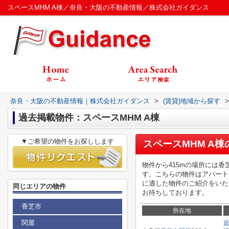
スペースMHM A棟／奈良・大阪の不動産情報／株式会社ガイダンス
奈良・大阪の不動産情報｜株式会社ガイダンス
>
(賃貸)地域から探す
>
過去掲載物件：スペースMHM A棟
▼ご希望の物件をお探しします
スペースMHM A棟
物件から415mの場所には
す。こちらの物件はアパート
に適した物件のご紹介をいた
同じエリアの物件
お待ちしております。
香芝市
所在地
関屋