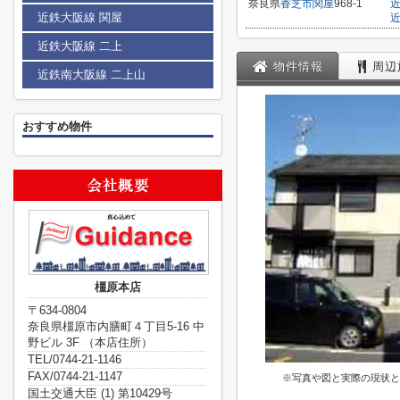
奈良県
香芝市
関屋
968-1
近鉄大阪線 関屋
近鉄大阪線 二上
物件情報
周辺
近鉄南大阪線 二上山
おすすめ物件
橿原本店
〒634-0804
奈良県橿原市内膳町４丁目5-16 中
野ビル 3F （本店住所）
TEL/0744-21-1146
FAX/0744-21-1147
※写真や図と実際の現状と
国土交通大臣 (1) 第10429号