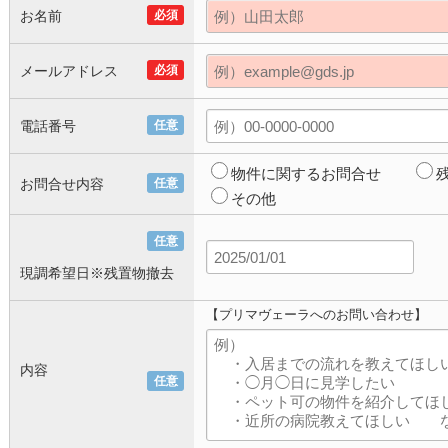
お名前
必須
メールアドレス
必須
電話番号
任意
物件に関するお問合せ
お問合せ内容
任意
その他
任意
現調希望日※残置物撤去
【プリマヴェーラへのお問い合わせ】
内容
任意