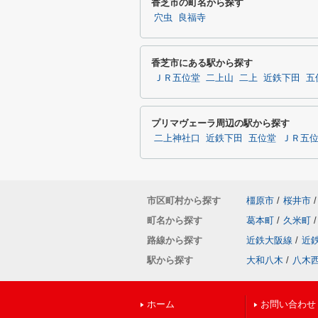
香芝市の町名から探す
穴虫
良福寺
香芝市にある駅から探す
ＪＲ五位堂
二上山
二上
近鉄下田
五
プリマヴェーラ周辺の駅から探す
二上神社口
近鉄下田
五位堂
ＪＲ五
市区町村から探す
橿原市
/
桜井市
/
町名から探す
葛本町
/
久米町
/
路線から探す
近鉄大阪線
/
近
駅から探す
大和八木
/
八木
ホーム
お問い合わせ