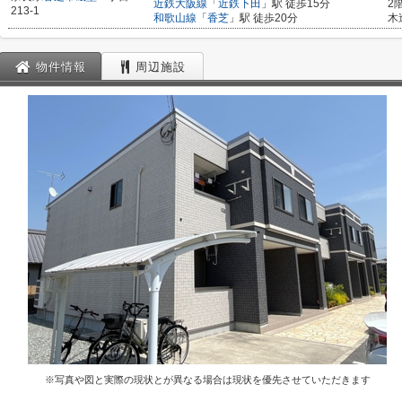
近鉄大阪線
「
近鉄下田
」駅 徒歩15分
2
213-1
和歌山線
「
香芝
」駅 徒歩20分
木
物件情報
周辺施設
※写真や図と実際の現状とが異なる場合は現状を優先させていただきます