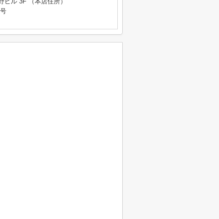
野ビル 3F （本店住所）
9号