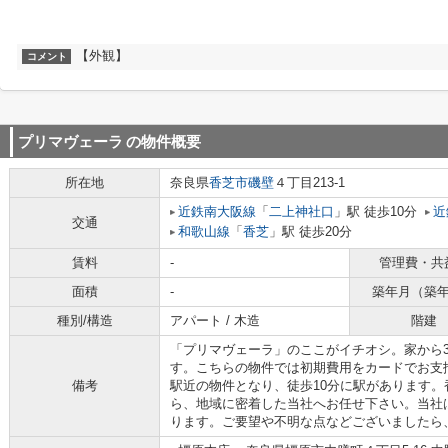
【外観】
コメント
プリマヴェーラ
の物件概要
所在地
奈良県
香芝市
磯壁
４丁目213-1
近鉄南大阪線
「
二上神社口
」駅 徒歩10分
近
交通
和歌山線
「
香芝
」駅 徒歩20分
賃料
-
管理費・共
面積
-
築年月（築
種別/構造
アパート / 木造
階建
「プリマヴェーラ」のここがイチオシ。家から3
す。こちらの物件では初期費用をカードでお支
備考
駅近の物件となり、徒歩10分に駅があります
ら、地域に密着した当社へお任せ下さい。当社
ります。ご要望や不明な点などございましたら