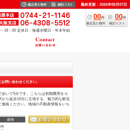
最終更新：2026年08月07日
00
00
件
件
最近見た物件
検討リスト
～18：00
定休日：毎週水曜日・年末年始
にお問い合わせください。
で歩いて5分です。こちらは初期費用をカ
から徒歩10分に立地する、魅力的な駅近
ご連絡ください。地域の不動産情報をいち
建物
6年