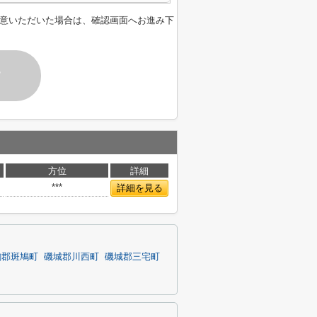
意いただいた場合は、確認画面へお進み下
す
方位
詳細
***
詳細を見る
駒郡斑鳩町
磯城郡川西町
磯城郡三宅町