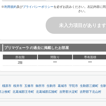
※
利用規約
及び
プライバシーポリシー
を必ずお読みください。左記内容に同
さい。
未入力項目がありま
プリマヴェーラ
の過去に掲載したお部屋
所在階
間取り
専有面積
2階
***
***
市
橿原市
桜井市
五條市
御所市
生駒市
葛城市
宇陀市
生駒郡三郷町
生
郡上牧町
北葛城郡王寺町
北葛城郡広陵町
吉野郡大淀町
吉野郡下北山村