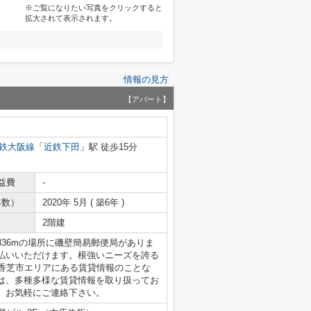
※ご覧になりたい写真をクリックすると
拡大されて表示されます。
情報の見方
【アパート】
鉄大阪線
「
近鉄下田
」駅 徒歩15分
益費
-
年数）
2020年 5月 ( 築6年 )
2階建
36mの場所に磯壁簡易郵便局がありま
払いいただけます。根強いニーズを誇る
。香芝市エリアにある賃貸情報のことな
は、多種多様な賃貸情報を取り扱ってお
、お気軽にご連絡下さい。