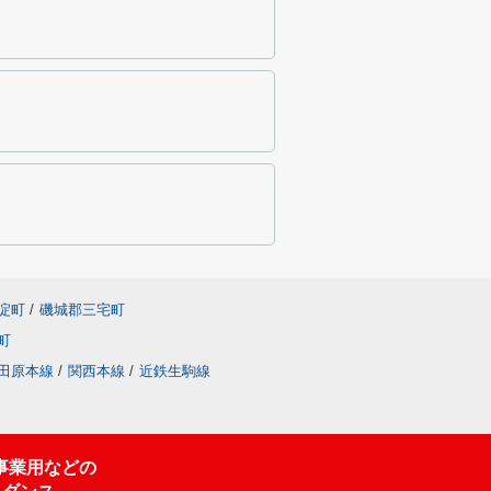
淀町
/
磯城郡三宅町
町
田原本線
/
関西本線
/
近鉄生駒線
事業用などの