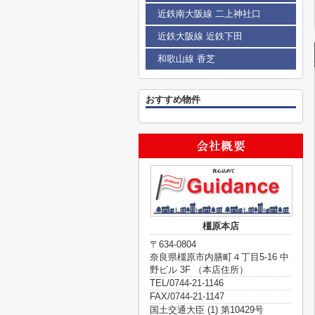
近鉄南大阪線 二上神社口
近鉄大阪線 近鉄下田
和歌山線 香芝
おすすめ物件
橿原本店
〒634-0804
奈良県橿原市内膳町４丁目5-16 中
野ビル 3F （本店住所）
TEL/0744-21-1146
FAX/0744-21-1147
国土交通大臣 (1) 第10429号