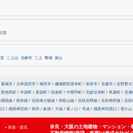
位堂
位堂
二上山
当麻寺
二上
磐城
築山
葛城市
/
大和高田市
/
御所市
/
磯城郡田原本町
/
奈良市
/
五條市
/
吉野郡大
西池尻町
/
木原町
/
新賀町
/
四条町
/
中曽司町
/
北妙法寺町
/
鳥屋町
/
見瀬
鉄橿原線
/
桜井線
/
近鉄南大阪線
/
和歌山線
/
近鉄吉野線
/
近鉄御所線
/
近鉄
西口
/
橿原神宮前
/
桜井
/
畝傍
/
大福
/
新ノ口
/
耳成
/
橿原神宮西口
/
香久山
奈良・大阪の土地建物・マンション・
新築・築浅