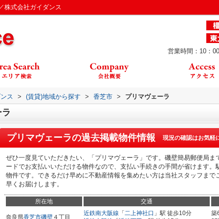
／株式会社ガイダンス
営業時間：10：00
ダンス
>
(賃貸)地域から探す
>
香芝市
>
プリマヴェーラ
ーラ
プリマヴェーラ
の過去掲載物件情報
現況の確認はお気軽
ぜひ一度見ていただきたい、「プリマヴェーラ」です。磯壁簡易郵便局ま
ードでお支払いいただける物件なので、支払い手続きの手間が省けます。駅
物件です。できるだけ早めに不動産情報を集めたい方は当社スタッフまで
早くお届けします。
所在地
交通
近鉄南大阪線
「
二上神社口
」駅 徒歩10分
築
奈良県
香芝市
磯壁
４丁目