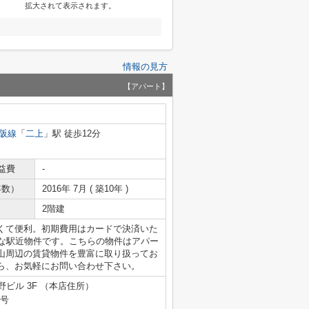
拡大されて表示されます。
情報の見方
【アパート】
阪線
「
二上
」駅 徒歩12分
益費
-
年数）
2016年 7月 ( 築10年 )
2階建
くて便利。初期費用はカードで決済いた
的な駅近物件です。こちらの物件はアパー
山周辺の賃貸物件を豊富に取り扱ってお
ら、お気軽にお問い合わせ下さい。
野ビル 3F （本店住所）
9号