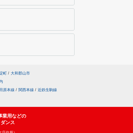
淀町
/
大和郡山市
内
田原本線
/
関西本線
/
近鉄生駒線
事業用などの
イダンス
（本店住所）