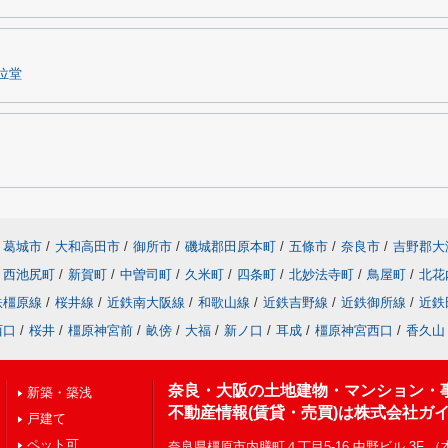
位堂
葛城市
/
大和高田市
/
御所市
/
磯城郡田原本町
/
五條市
/
奈良市
/
吉野郡大
西池尻町
/
新賀町
/
中曽司町
/
久米町
/
四条町
/
北妙法寺町
/
鳥屋町
/
北花
鉄橿原線
/
桜井線
/
近鉄南大阪線
/
和歌山線
/
近鉄吉野線
/
近鉄御所線
/
近鉄
西口
/
桜井
/
橿原神宮前
/
畝傍
/
大福
/
新ノ口
/
耳成
/
橿原神宮西口
/
香久山
奈良・大阪の土地建物・マンション・
新築・築浅
不動産情報(賃貸・売買)は株式会社ガ
戸建て
ペット可
奈良県橿原市内膳町４丁目5-16 中野ビル 3F 