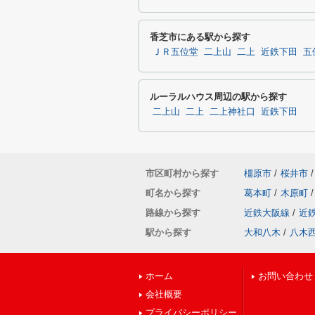
香芝市にある駅から探す
ＪＲ五位堂
二上山
二上
近鉄下田
五
ルーラルハウス周辺の駅から探す
二上山
二上
二上神社口
近鉄下田
市区町村から探す
橿原市
/
桜井市
/
町名から探す
葛本町
/
木原町
/
路線から探す
近鉄大阪線
/
近
駅から探す
大和八木
/
八木
ホーム
お問い合わせ
会社概要
プライバシーポリシー