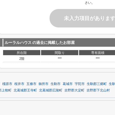
さい。
未入力項目がありま
ルーラルハウス
の過去に掲載したお部屋
所在階
間取り
専有面積
2階
***
***
市
橿原市
桜井市
五條市
御所市
生駒市
葛城市
宇陀市
生駒郡三郷町
生
郡上牧町
北葛城郡王寺町
北葛城郡広陵町
吉野郡大淀町
吉野郡下北山村