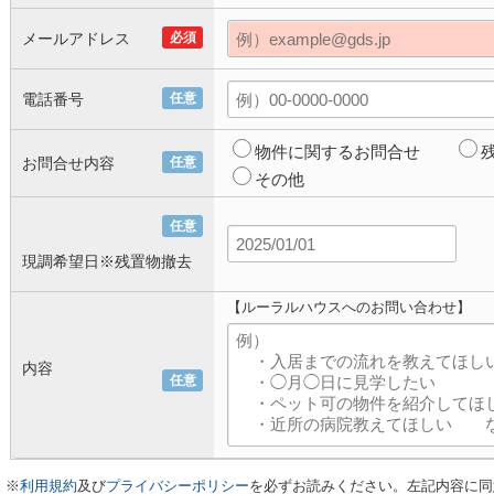
メールアドレス
必須
電話番号
任意
物件に関するお問合せ
お問合せ内容
任意
その他
任意
現調希望日※残置物撤去
【ルーラルハウスへのお問い合わせ】
内容
任意
※
利用規約
及び
プライバシーポリシー
を必ずお読みください。左記内容に同