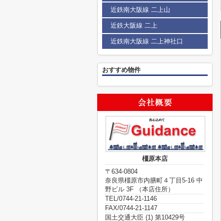
近鉄南大阪線 二上山
近鉄大阪線 二上
近鉄南大阪線 二上神社口
おすすめ物件
橿原本店
〒634-0804
奈良県橿原市内膳町４丁目5-16 中
野ビル 3F （本店住所）
TEL/0744-21-1146
FAX/0744-21-1147
国土交通大臣 (1) 第10429号