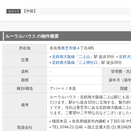
【外観】
コメント
ルーラルハウス
の物件概要
所在地
奈良県
香芝市
畑
４丁目485
近鉄南大阪線
「
二上山
」駅 徒歩10分
近鉄大
交通
近鉄南大阪線
「
二上神社口
」駅 徒歩20分
賃料
-
管理費・共
面積
-
築年月（築
種別/構造
アパート / 木造
階建
ルーラルハウス：近鉄南大阪線二上山駅にも近
だけます。駅から徒歩10分に立地する、魅力
備考
トです。当社は香芝市にある近鉄南大阪線二上
ります。ご要望やご不明な点などございました
橿原本店
奈良県橿原市内膳町４丁目5-16 中
TEL:0744-21-1146
国土交通大臣 (1) 第1042
取扱会社