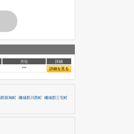
す
方位
詳細
***
詳細を見る
駒郡斑鳩町
磯城郡川西町
磯城郡三宅町