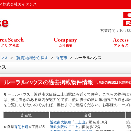
／株式会社ガイダンス
営業時間：10：00
ダンス
>
(賃貸)地域から探す
>
香芝市
>
ルーラルハウス
ウス
ルーラルハウス
の過去掲載物件情報
現況の確認はお気軽
ルーラルハウス：近鉄南大阪線二上山駅にも近くて便利。こちらの物件はア
は、落ち着きのある室内が魅力的です。使い勝手の良い敷地内ごみ置き場
をご覧になりたいのであれば、当社までご連絡ください。お客様のニーズ
所在地
交通
近鉄南大阪線
「
二上山
」駅 徒歩10分
築
奈良県
香芝市
畑
４丁目485
近鉄大阪線
「
二上
」駅 徒歩12分
2