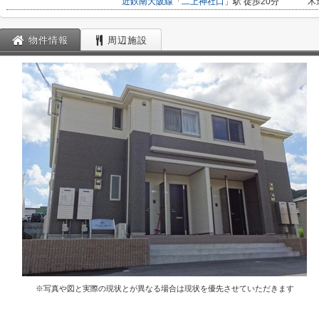
近鉄南大阪線
「
二上神社口
」駅 徒歩20分
木
物件情報
周辺施設
※写真や図と実際の現状とが異なる場合は現状を優先させていただきます