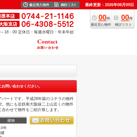
最終更新：2026年08月09日
00
00
件
件
最近見た物件
検討リスト
～18：00
定休日：毎週水曜日・年末年始
にお問い合わせください。
パートです。平成28年築のコチラの物件
付。他にも近鉄南大阪線二上山近くの物件
に合わせて物件をご紹介致します。
建物
10年
階建