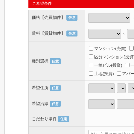
ご希望条件
価格【売買物件】
任意
賃料【賃貸物件】
～
任意
マンション(売買)
区分マンション(投資
種別選択
任意
一棟ビル(投資)
一
土地(投資)
アパー
希望住所
任意
希望沿線
任意
こだわり条件
任意