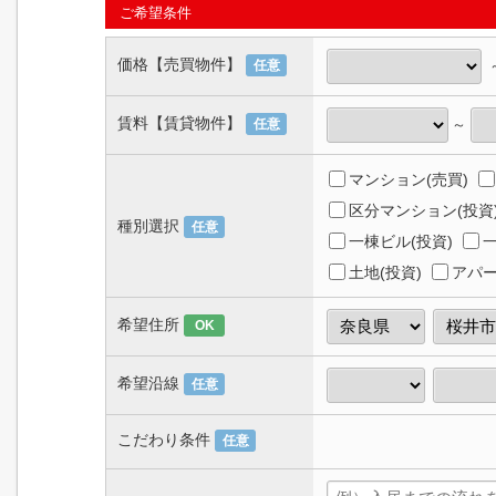
ご希望条件
価格【売買物件】
任意
賃料【賃貸物件】
～
任意
マンション(売買)
区分マンション(投資
種別選択
任意
一棟ビル(投資)
一
土地(投資)
アパー
希望住所
OK
希望沿線
任意
こだわり条件
任意