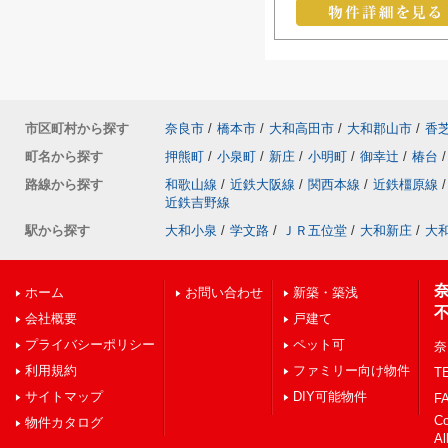
市区町村から探す
奈良市
/
橋本市
/
大和高田市
/
大和郡山市
/
香
町名から探す
押熊町
/
小泉町
/
新庄
/
小明町
/
御幸辻
/
椿台
/
路線から探す
和歌山線
/
近鉄大阪線
/
関西本線
/
近鉄橿原線
/
近鉄吉野線
駅から探す
大和小泉
/
学文路
/
ＪＲ五位堂
/
大和新庄
/
大
ホーム
お問い合わせ
新築・築浅
会社概要
戸建て
プライバシーポリシー
ペット可
奈
利用規約
ファミリー向け物件
TE
サイトマップ
DIY可能物件
FA
C
物件カタログ
Al