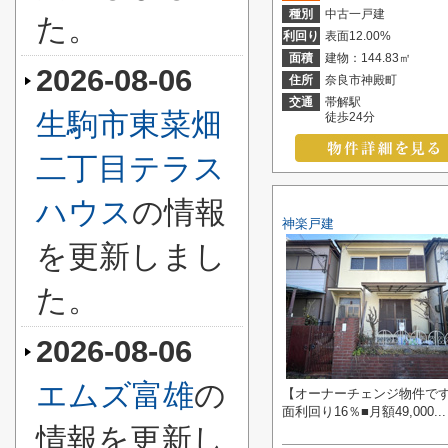
種別
中古一戸建
た。
利回り
表面12.00%
面積
建物：144.83㎡
2026-08-06
住所
奈良市神殿町
交通
帯解駅
生駒市東菜畑
徒歩24分
二丁目テラス
ハウス
の情報
神楽戸建
を更新しまし
た。
2026-08-06
エムズ富雄
の
【オーナーチェンジ物件です
面利回り16％■月額49,000...
情報を更新し