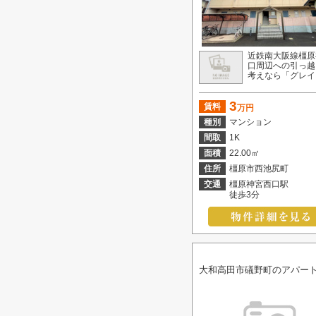
近鉄南大阪線橿原
口周辺への引っ越
考えなら「グレイス
3
賃料
万円
種別
マンション
間取
1K
面積
22.00㎡
住所
橿原市西池尻町
交通
橿原神宮西口駅
徒歩3分
大和高田市礒野町のアパー