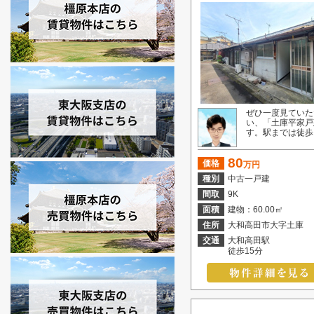
ぜひ一度見ていた
い、「土庫平家戸
す。駅までは徒歩15
80
価格
万円
種別
中古一戸建
間取
9K
面積
建物：60.00㎡
住所
大和高田市大字土庫
交通
大和高田駅
徒歩15分