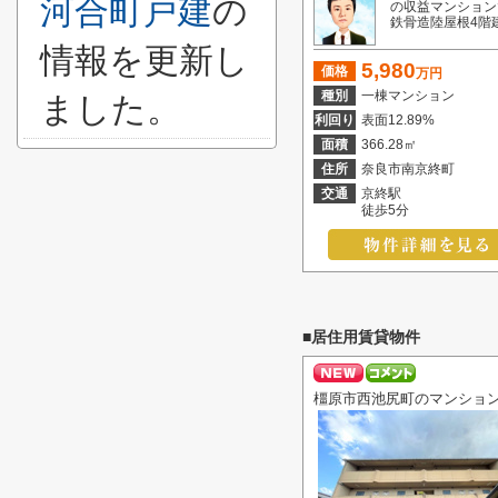
河合町戸建
の
の収益マンション
鉄骨造陸屋根4階建・
情報を更新し
5,980
価格
万円
種別
一棟マンション
ました。
利回り
表面12.89%
面積
366.28㎡
住所
奈良市南京終町
交通
京終駅
徒歩5分
■居住用賃貸物件
橿原市西池尻町のマンショ