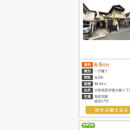
6.5
賃料
万円
種別
一戸建て
間取
3LDK
面積
86.94㎡
住所
大和高田市曽大根１丁
交通
高田市駅
徒歩17分