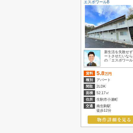
エスポワールB
新生活を失敗せず
ートさせたいなら
の「エスポワールB」
5.8
賃料
万円
種別
アパート
間取
2LDK
面積
52.17㎡
住所
生駒市小瀬町
交通
南生駒駅
徒歩12分