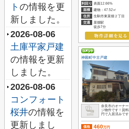
利回り
表面12.66%
ト
の情報を更
面積
建物：47.52㎡
住所
生駒市東菜畑２丁目
新しました。
交通
菜畑駅
徒歩7分
2026-08-06
土庫平家戸建
の情報を更新
神殿町中古戸建
しました。
2026-08-06
コンフォート
奈良市のオーナー
桜井
の情報を
ジ物件です！賃料4
円で入居済みです..
更新しまし
460
価格
万円