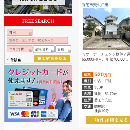
香芝市穴虫戸建
種別
エリア| 駅
価格/賃料
面積
☆オーナーチェンジ物件☆
-
65,000円/月、年収780,00...
件該当
520
価格
万円
種別
中古一戸建
間取
3LDK
面積
建物：81.70㎡
住所
香芝市穴虫
交通
関屋駅
徒歩10分