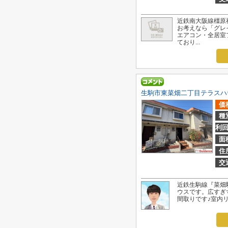
近鉄南大阪線橿原
お考えなら「グレ
エアコン・全居室
ており...
生駒市東菜畑二丁目テラスハ
価
種
利
面
住
交
近鉄生駒線『菜畑
ウスです。広すぎ
間取りです♪室内