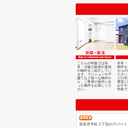
こちらの特集では奈
奈良・
良・大阪の新築や築浅
物件を
の物件をご紹介してい
ちらの
ます。マンションや戸
ださい
建てなど様々な物件か
どの売
ら、ご希望の条件に合
豊富に
った物件をお探しくだ
おすす
さい。
特集で
奈良市平松３丁目のアパート