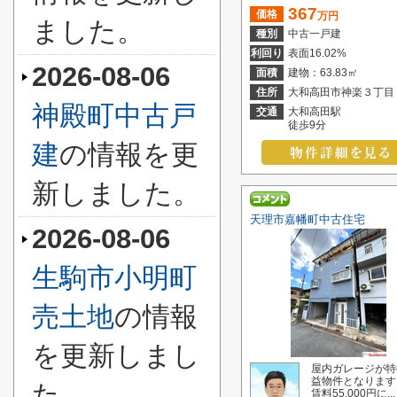
367
価格
万円
ました。
種別
中古一戸建
利回り
表面16.02%
2026-08-06
面積
建物：63.83㎡
住所
大和高田市神楽３丁目
神殿町中古戸
交通
大和高田駅
徒歩9分
建
の情報を更
新しました。
天理市嘉幡町中古住宅
2026-08-06
生駒市小明町
売土地
の情報
を更新しまし
屋内ガレージが特
益物件となります
た。
賃料55,000円に...