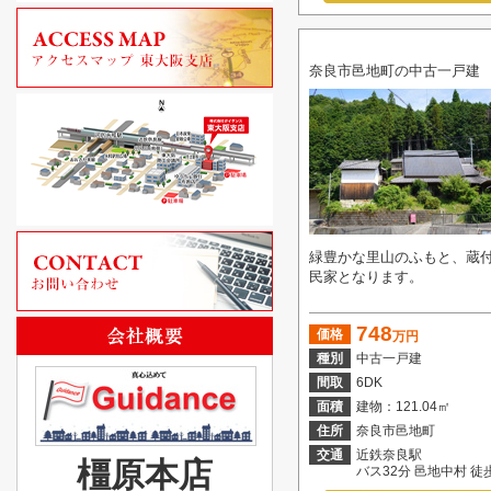
奈良市邑地町の中古一戸建
緑豊かな里山のふもと、蔵
民家となります。
748
価格
万円
種別
中古一戸建
間取
6DK
面積
建物：121.04㎡
住所
奈良市邑地町
交通
近鉄奈良駅
橿原本店
バス32分 邑地中村 徒