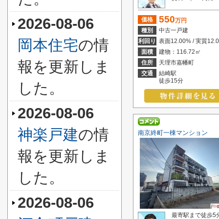
550
2026-08-06
価格
万円
種別
中古一戸建
岡本住宅
の情
利回り
表面12.00% / 実質12.
面積
建物：116.72㎡
報を更新しま
住所
天理市嘉幡町
交通
結崎駅
徒歩15分
した。
2026-08-06
神楽戸建
の情
南京終町一棟マンション
報を更新しま
した。
2026-08-06
最寄駅まで徒歩5