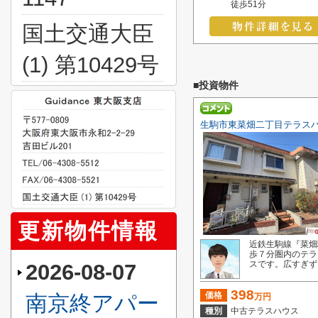
徒歩51分
国土交通大臣
(1) 第10429号
■投資物件
生駒市東菜畑二丁目テラス
更新物件情報
近鉄生駒線『菜畑
歩７分圏内のテラ
スです。広すぎず、
2026-08-07
398
価格
南京終アパー
万円
種別
中古テラスハウス