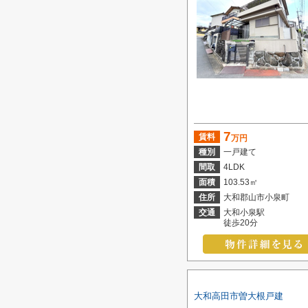
7
賃料
万円
種別
一戸建て
間取
4LDK
面積
103.53㎡
住所
大和郡山市小泉町
交通
大和小泉駅
徒歩20分
大和高田市曽大根戸建