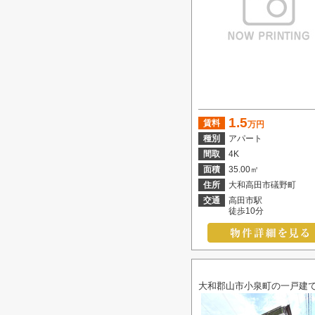
1.5
賃料
万円
種別
アパート
間取
4K
面積
35.00㎡
住所
大和高田市礒野町
交通
高田市駅
徒歩10分
大和郡山市小泉町の一戸建