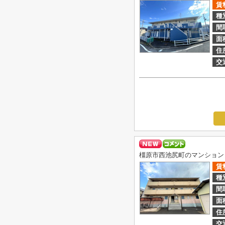
賃
種
間
面
住
交
橿原市西池尻町のマンション
賃
種
間
面
住
交