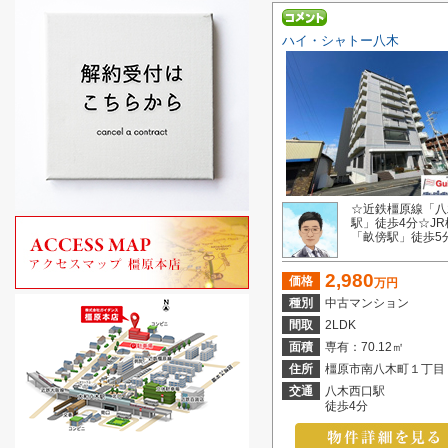
ハイ・シャトー八木
☆近鉄橿原線「八
駅」徒歩4分☆J
「畝傍駅」徒歩5分.
2,980
価格
万円
種別
中古マンション
間取
2LDK
面積
専有：70.12㎡
住所
橿原市南八木町１丁目
交通
八木西口駅
徒歩4分