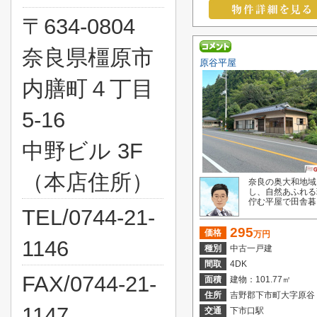
〒634-0804
奈良県橿原市
原谷平屋
内膳町４丁目
5-16
中野ビル 3F
（本店住所）
奈良の奥大和地域
し、自然あふれる
佇む平屋で田舎暮ら
TEL/0744-21-
295
価格
万円
1146
種別
中古一戸建
間取
4DK
FAX/0744-21-
面積
建物：101.77㎡
住所
吉野郡下市町大字原谷
1147
交通
下市口駅