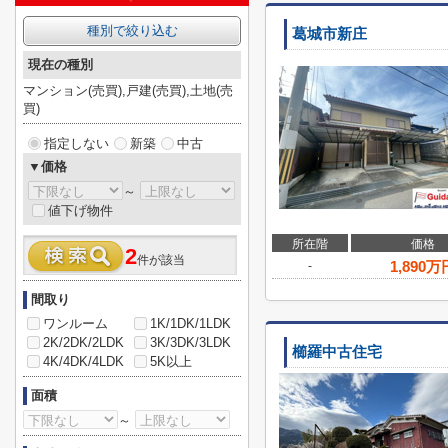
種別で絞り込む
葛城市新庄
現在の種別
マンション(売買),戸建(売買),土地(売
買)
指定しない
新築
中古
▼価格
～
値下げ物件
所在階
価格
2
件が該当
1,890
万
-
間取り
ワンルーム
1K/1DK/1LDK
2K/2DK/2LDK
3K/3DK/3LDK
櫛羅中古住宅
4K/4DK/4LDK
5K以上
面積
～