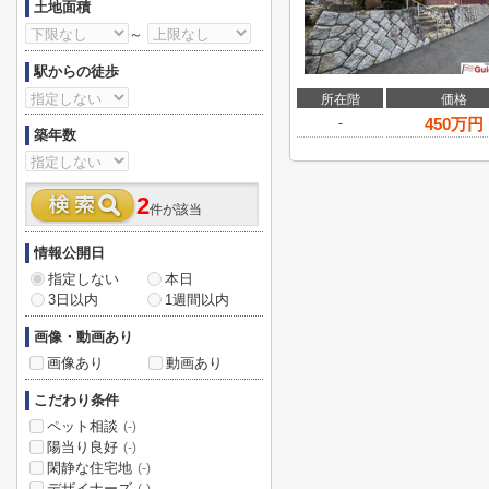
土地面積
～
駅からの徒歩
所在階
価格
450
万円
-
築年数
2
件が該当
情報公開日
指定しない
本日
3日以内
1週間以内
画像・動画あり
画像あり
動画あり
こだわり条件
ペット相談
(-)
陽当り良好
(-)
閑静な住宅地
(-)
デザイナーズ