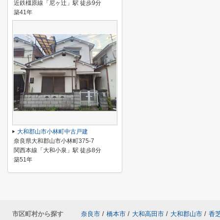
近鉄橿原線「尼ヶ辻」駅 徒歩9分
築41年
大和郡山市小林町中古戸建
奈良県大和郡山市小林町375-7
関西本線「大和小泉」駅 徒歩8分
築51年
市区町村から探す
奈良市
/
橋本市
/
大和高田市
/
大和郡山市
/
香