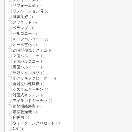
(-)
リフォーム済
(-)
リノベーション済
(-)
眺望良好
(-)
メゾネット
(-)
ベランダ
(-)
バルコニー
(-)
ルーフバルコニー
(-)
オール電化
(-)
24時間換気システム
(-)
２面バルコニー
(-)
３面バルコニー
(-)
両面バルコニー
(-)
外観タイル張り
(-)
IHクッキングヒーター
(-)
食器洗い乾燥機
(-)
システムキッチン
(-)
対面式キッチン
(-)
アイランドキッチン
(-)
追焚機能浴室
(-)
浴室乾燥機
(-)
床暖房
(-)
ウォークインクロゼット
(-)
CS
(-)