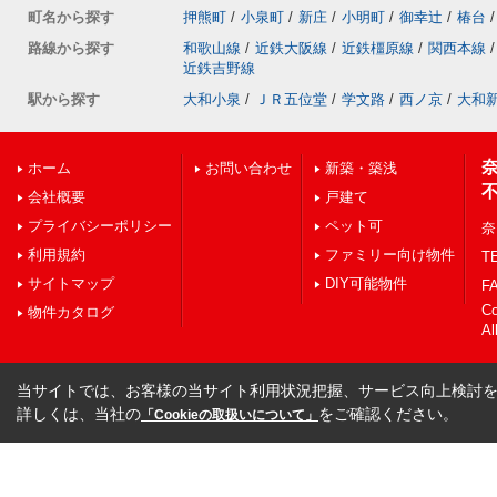
町名から探す
押熊町
/
小泉町
/
新庄
/
小明町
/
御幸辻
/
椿台
/
路線から探す
和歌山線
/
近鉄大阪線
/
近鉄橿原線
/
関西本線
/
近鉄吉野線
駅から探す
大和小泉
/
ＪＲ五位堂
/
学文路
/
西ノ京
/
大和
ホーム
お問い合わせ
新築・築浅
会社概要
戸建て
プライバシーポリシー
ペット可
奈
利用規約
ファミリー向け物件
TE
サイトマップ
DIY可能物件
FA
C
物件カタログ
Al
当サイトでは、お客様の当サイト利用状況把握、サービス向上検討を目
詳しくは、当社の
をご確認ください。
「Cookieの取扱いについて」