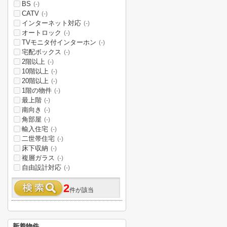
BS
(-)
CATV
(-)
インターネット対応
(-)
オートロック
(-)
TVモニタ付インターホン
(-)
宅配ボックス
(-)
2階以上
(-)
10階以上
(-)
20階以上
(-)
1階の物件
(-)
最上階
(-)
南向き
(-)
角部屋
(-)
輸入住宅
(-)
二世帯住宅
(-)
床下収納
(-)
複層ガラス
(-)
自由設計対応
(-)
2
件が該当
新着物件