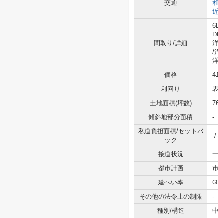
交通
6
D
間取り/詳細
洋
/
洋
価格
4
利回り
表
土地面積(坪数)
7
傾斜地部分面積
-
私道負担面積/セットバ
-/-
ック
接道状況
一
都市計画
建ぺい率
6
その他の法令上の制限
-
種別/構造
中