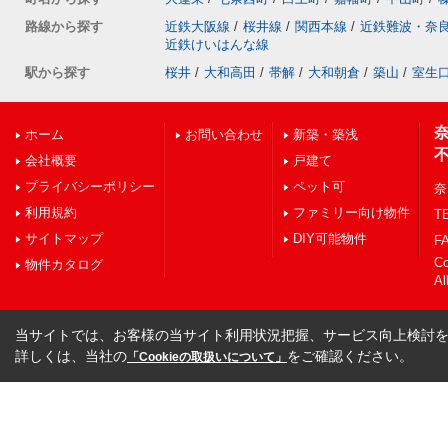
路線から探す
近鉄大阪線
/
桜井線
/
関西本線
/
近鉄難波・奈
近鉄けいはんな線
駅から探す
桜井
/
大和高田
/
帯解
/
大和朝倉
/
築山
/
室生
ホーム
お問い合わせ
新築・築浅
会社概要
戸建て
プライバシーポリシー
ペット可
奈
利用規約
ファミリー向け物件
TE
サイトマップ
DIY可能物件
FA
C
物件カタログ
Al
当サイトでは、お客様の当サイト利用状況把握、サービス向上検討を目
詳しくは、当社の
をご確認ください。
「Cookieの取扱いについて」