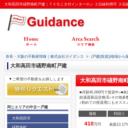
奈良・大阪の不動産情報｜株式会社ガイダンス
>
(戸建(投資))地域から
大和高田市礒野南町戸建
▼ご希望の不動産をお探しします
大和高田市礒野南
■月額45,000円で賃貸中♪■
給湯器新品交換済♪その他多
♪初めての投資用にもオスス
同じエリアの中古一戸建
価格
利回り
大和高田市
410
万円
表面13.17
礒野南町