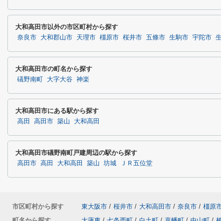
大和高田市以外の市区町村から探す
奈良市
大和郡山市
天理市
橿原市
桜井市
五條市
生駒市
宇陀市
大和高田市の町名から探す
礒野南町
大字大谷
神楽
大和高田市にある駅から探す
高田
高田市
築山
大和高田
大和高田市礒野南町戸建周辺の駅から探す
高田市
高田
大和高田
築山
坊城
ＪＲ五位堂
市区町村から探す
東大阪市
/
桜井市
/
大和高田市
/
奈良市
/
橿原
町名から探す
大蓮東
/
七条西町
/
白土町
/
嘉幡町
/
中山町
/