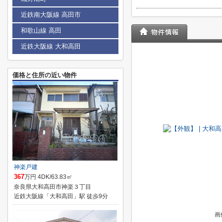
近鉄南大阪線 高田市
和歌山線 高田
近鉄大阪線 大和高田
価格と住所の近い物件
神楽戸建
367
万円 4DK/63.83㎡
奈良県大和高田市神楽３丁目
近鉄大阪線「大和高田」駅 徒歩9分
画