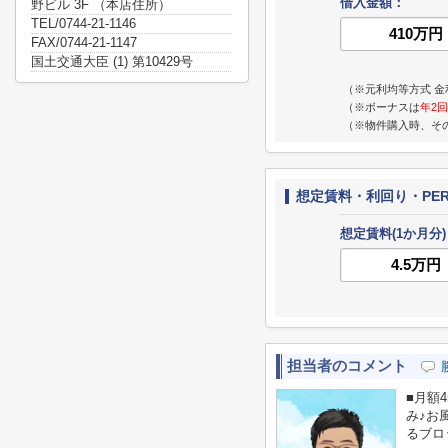
借入金額：
野ビル 3F （本店住所）
TEL/0744-21-1146
FAX/0744-21-1147
国土交通大臣 (1) 第10429号
（※元利均等方式 金
（※ボーナスは
年2回
（※物件購入時、そ
想定賃料・利回り・PE
想定賃料(1か月分)
担当者のコメント
■月額4
み♪お
るブロ