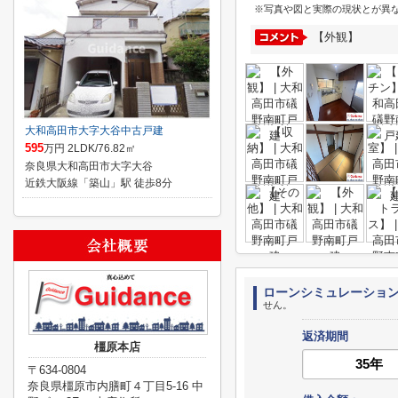
※写真や図と実際の現状とが異
【外観】
大和高田市大字大谷中古戸建
595
万円 2LDK/76.82㎡
奈良県大和高田市大字大谷
近鉄大阪線「築山」駅 徒歩8分
ローンシミュレーショ
せん。
返済期間
橿原本店
〒634-0804
奈良県橿原市内膳町４丁目5-16 中