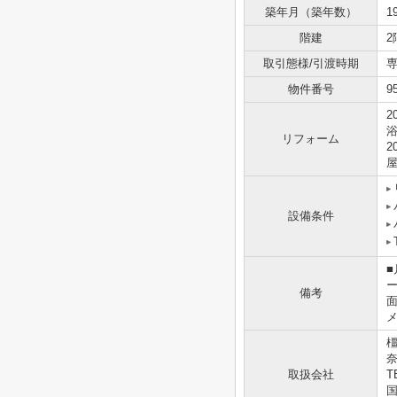
築年月（築年数）
1
階建
2
取引態様/引渡時期
専
物件番号
9
2
浴
リフォーム
2
設備条件
■
備考
メ
奈
取扱会社
T
国