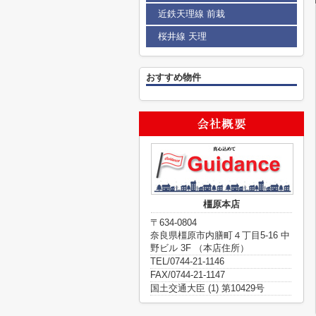
近鉄天理線 前栽
桜井線 天理
おすすめ物件
橿原本店
〒634-0804
奈良県橿原市内膳町４丁目5-16 中
野ビル 3F （本店住所）
TEL/0744-21-1146
FAX/0744-21-1147
国土交通大臣 (1) 第10429号