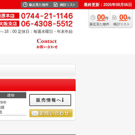
最終更新：2026年08月06日
00
00
件
件
最近見た物件
検討リスト
～18：00
定休日：毎週水曜日・年末年始
建物
販売情報へ
28年
階建
造