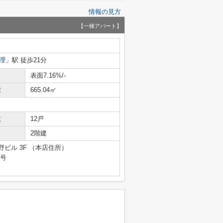
情報の見方
【一棟アパート】
理
」駅 徒歩21分
表面7.16%/-
積
665.04㎡
数
12戸
2階建
野ビル 3F （本店住所）
9号