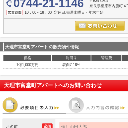
0744-21-1146
〒634-0804
奈良県橿原市内膳町４丁目
10：00～18：00 定休日:毎週水曜日・年末年始
天理市富堂町アパート
の販売物件情報
価格
利回り
管理費
1億1,000万円
表面7.16%
-
天理市富堂町アパート
へのお問い合わせ
お名前
必須