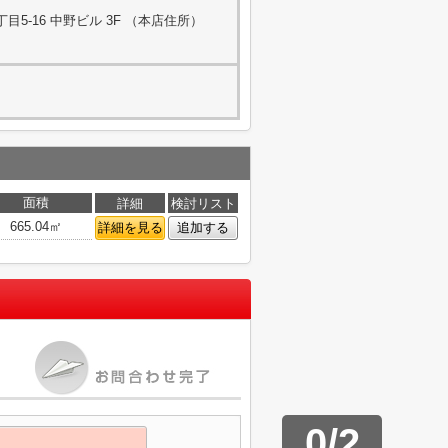
5-16 中野ビル 3F （本店住所）
面積
詳細
検討リスト
665.04㎡
詳細を見る
追加する
0
/
2