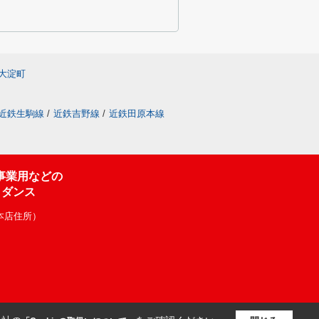
大淀町
近鉄生駒線
/
近鉄吉野線
/
近鉄田原本線
事業用などの
イダンス
（本店住所）