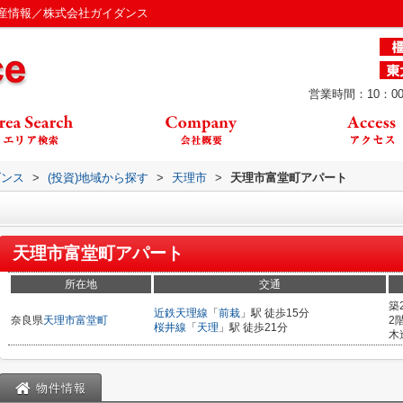
産情報／株式会社ガイダンス
営業時間：10：00
ダンス
>
(投資)地域から探す
>
天理市
>
天理市富堂町アパート
天理市富堂町アパート
所在地
交通
築
近鉄天理線
「
前栽
」駅 徒歩15分
奈良県
天理市
富堂町
2
桜井線
「
天理
」駅 徒歩21分
木
物件情報