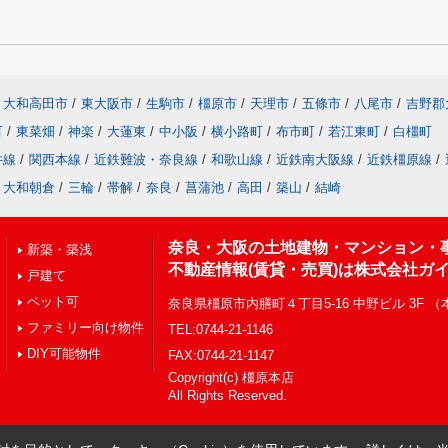
大和高田市
/
東大阪市
/
生駒市
/
橿原市
/
天理市
/
五條市
/
八尾市
/
吉野郡
町
/
東菜畑
/
神楽
/
大蓮東
/
中小阪
/
横小路町
/
布市町
/
若江東町
/
白橿町
井線
/
関西本線
/
近鉄難波・奈良線
/
和歌山線
/
近鉄南大阪線
/
近鉄橿原線
/
大和朝倉
/
三輪
/
帯解
/
奈良
/
菖蒲池
/
高田
/
築山
/
結崎
奈良・大阪の土地建物・マンション・
新築・築浅
不動産情報(賃貸・売買)は株式会社ガ
戸建て
ペット可
奈良県橿原市内膳町４丁目5-16 中野ビル 3F 
ファミリー向け物件
TEL:0744-21-1146
DIY可能物件
FAX:0744-21-1147
Copyright(c) 橿原本店
All Rights Reserved.