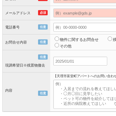
メールアドレス
必須
電話番号
任意
物件に関するお問合せ
お問合せ内容
任意
その他
任意
現調希望日※残置物撤去
【天理市富堂町アパートへのお問い合わ
内容
任意