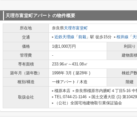
天理市富堂町アパート
の物件概要
所在地
奈良県
天理市
富堂町
近鉄天理線
「
前栽
」駅 徒歩15分
桜井線
「
天
交通
価格
1億1,000万円
利回り
管理費
-
建物面
専有面積
233.96㎡～431.08㎡
築年月（築年数）
1998年 3月 ( 築28年 )
棟総戸
種別/構造
一棟アパート / 木造
階建
橿原本店
奈良県橿原市内膳町４丁目5-16 中
TEL:0744-21-1146
国土交通大臣 (1) 第1042
取扱会社
（公社）全国宅地建物取引業保証協会