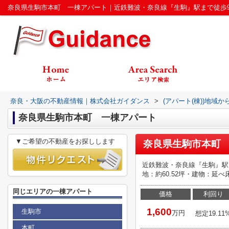
奈良・大阪の不動産情報｜株式会社ガイダンス
>
(アパート(棟))地域か
奈良県生駒市本町 一棟アパート
▼ご希望の不動産をお探しします
奈良県生駒市本町 
近鉄難波・奈良線『生駒』駅
地：約60.52坪・建物：延べ床
同じエリアの一棟アパート
価格
利回り
1,600
生駒市
万円
想定19.11
本町