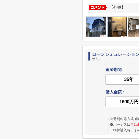
【外観】
ローンシミュレーショ
せん。
返済期間
借入金額：
（※元利均等方式 金
（※ボーナスは
年2回
（※物件購入時、そ