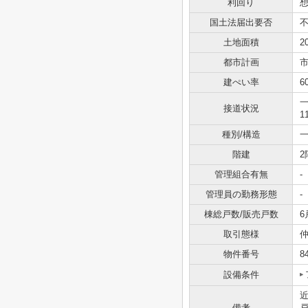
利回り
想
国土法届出要否
土地面積
2
都市計画
建ぺい率
6
一
接道状況
1
種別/構造
一
階建
2
管理組合有無
-
管理員の勤務形態
-
棟総戸数/販売戸数
6
取引態様
物件番号
8
設備条件
備考
戸