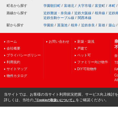
町名から探す
学園朝日町
/
富雄北
/
大字市場
/
富堂町
/
本町
/
路線から探す
近鉄難波・奈良線
/
近鉄大阪線
/
桜井線
/
近鉄
近鉄生駒ケーブル線
/
関西本線
駅から探す
学園前
/
菖蒲池
/
桜井
/
近鉄奈良
/
富雄
/
築山
/
ホーム
お問い合わせ
新築・築浅
会社概要
戸建て
プライバシーポリシー
ペット可
奈
利用規約
ファミリー向け物件
TE
サイトマップ
DIY可能物件
FA
C
物件カタログ
Al
当サイトでは、お客様の当サイト利用状況把握、サービス向上検討を目
詳しくは、当社の
をご確認ください。
「Cookieの取扱いについて」