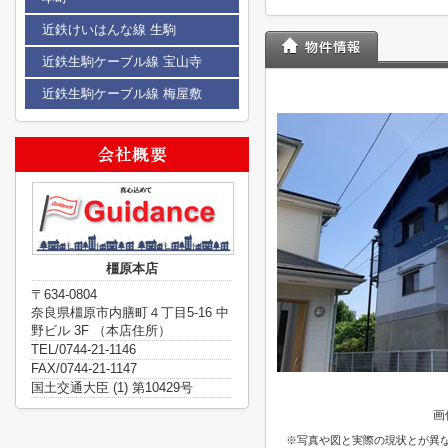
近鉄けいはんな線 生駒
近鉄生駒ケーブル線 宝山寺
近鉄生駒ケーブル線 梅屋敷
橿原本店
〒634-0804
奈良県橿原市内膳町４丁目5-16 中
野ビル 3F （本店住所）
TEL/0744-21-1146
FAX/0744-21-1147
国土交通大臣 (1) 第10429号
画
※写真や図と実際の現状とが異