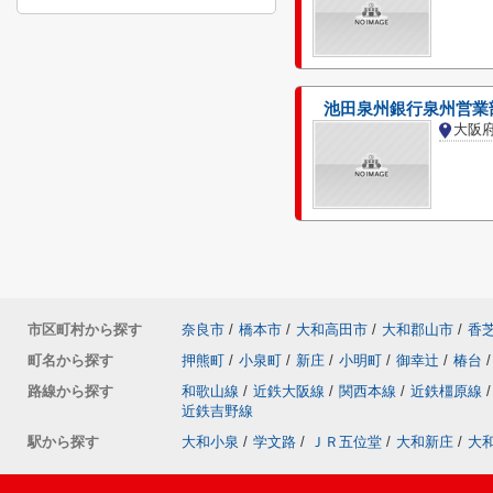
池田泉州銀行泉州営業
大阪
市区町村から探す
奈良市
/
橋本市
/
大和高田市
/
大和郡山市
/
香
町名から探す
押熊町
/
小泉町
/
新庄
/
小明町
/
御幸辻
/
椿台
/
路線から探す
和歌山線
/
近鉄大阪線
/
関西本線
/
近鉄橿原線
/
近鉄吉野線
駅から探す
大和小泉
/
学文路
/
ＪＲ五位堂
/
大和新庄
/
大