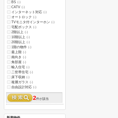
BS
(-)
CATV
(-)
インターネット対応
(-)
オートロック
(-)
TVモニタ付インターホン
(-)
宅配ボックス
(-)
2階以上
(-)
10階以上
(-)
20階以上
(-)
1階の物件
(-)
最上階
(-)
南向き
(-)
角部屋
(-)
輸入住宅
(-)
二世帯住宅
(-)
床下収納
(-)
複層ガラス
(-)
自由設計対応
(-)
2
件が該当
新着物件