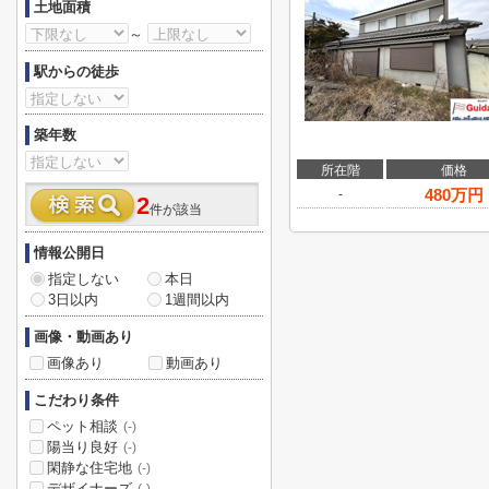
土地面積
～
駅からの徒歩
築年数
所在階
価格
480
万円
-
2
件が該当
情報公開日
指定しない
本日
3日以内
1週間以内
画像・動画あり
画像あり
動画あり
こだわり条件
ペット相談
(-)
陽当り良好
(-)
閑静な住宅地
(-)
デザイナーズ