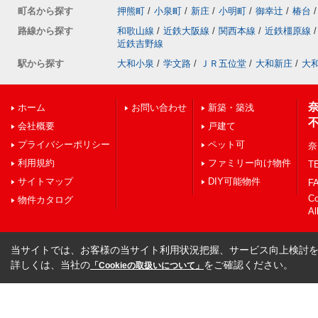
町名から探す
押熊町
/
小泉町
/
新庄
/
小明町
/
御幸辻
/
椿台
/
路線から探す
和歌山線
/
近鉄大阪線
/
関西本線
/
近鉄橿原線
/
近鉄吉野線
駅から探す
大和小泉
/
学文路
/
ＪＲ五位堂
/
大和新庄
/
大
ホーム
お問い合わせ
新築・築浅
会社概要
戸建て
プライバシーポリシー
ペット可
奈
利用規約
ファミリー向け物件
TE
サイトマップ
DIY可能物件
FA
C
物件カタログ
Al
当サイトでは、お客様の当サイト利用状況把握、サービス向上検討を目
詳しくは、当社の
をご確認ください。
「Cookieの取扱いについて」