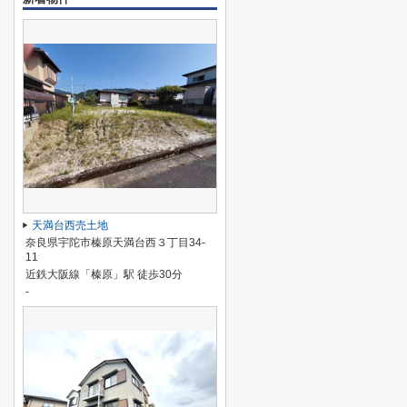
天満台西売土地
奈良県宇陀市榛原天満台西３丁目34-
11
近鉄大阪線「榛原」駅 徒歩30分
-