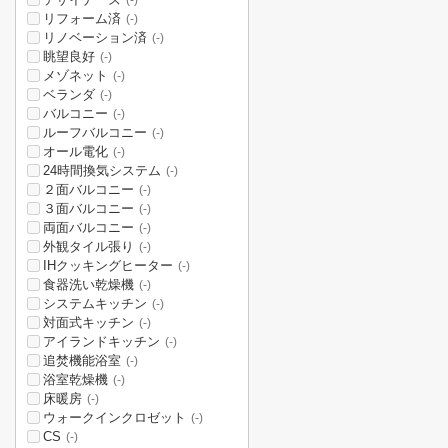
(-)
リフォーム済
(-)
リノベーション済
(-)
眺望良好
(-)
メゾネット
(-)
ベランダ
(-)
バルコニー
(-)
ルーフバルコニー
(-)
オール電化
(-)
24時間換気システム
(-)
２面バルコニー
(-)
３面バルコニー
(-)
両面バルコニー
(-)
外観タイル張り
(-)
IHクッキングヒーター
(-)
食器洗い乾燥機
(-)
システムキッチン
(-)
対面式キッチン
(-)
アイランドキッチン
(-)
追焚機能浴室
(-)
浴室乾燥機
(-)
床暖房
(-)
ウォークインクロゼット
(-)
CS
(-)