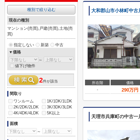
種別で絞り込む
大和郡山市小林町中古
現在の種別
マンション(売買),戸建(売買),土地(売
買)
指定しない
新築
中古
▼価格
～
値下げ物件
2
件が該当
所在階
価格
290
万円
-
間取り
ワンルーム
1K/1DK/1LDK
2K/2DK/2LDK
3K/3DK/3LDK
4K/4DK/4LDK
5K以上
天理市兵庫町の中古一
面積
～