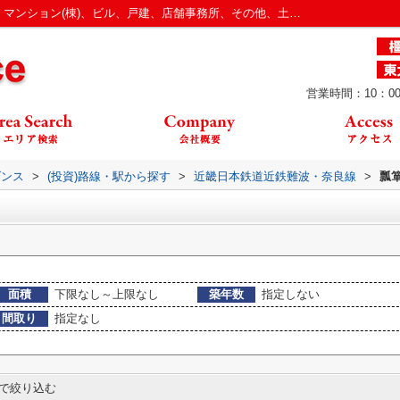
瓢箪山駅の投資マンション、アパート(棟)、マンション(棟)、ビル、戸建、店舗事務所、その他、土地一覧｜奈良・大阪の不動産情報｜株式会社ガイダンス
営業時間：10：00
ダンス
>
(投資)路線・駅から探す
>
近畿日本鉄道近鉄難波・奈良線
>
瓢
面積
下限なし～上限なし
築年数
指定しない
間取り
指定なし
で絞り込む