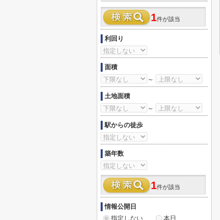
1
件が該当
利回り
面積
～
土地面積
～
駅からの徒歩
築年数
1
件が該当
情報公開日
指定しない
本日