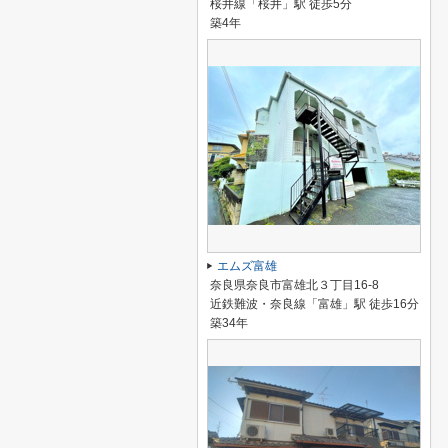
桜井線「桜井」駅 徒歩5分
築4年
エムズ富雄
奈良県奈良市富雄北３丁目16-8
近鉄難波・奈良線「富雄」駅 徒歩16分
築34年