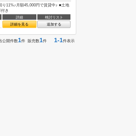
1%♪月額45,000円で賃貸中♪ ■土地
庫付き
詳細
検討リスト
詳細を見る
追加する
1
1
1-1
当公開件数
件 販売数
件
件表示