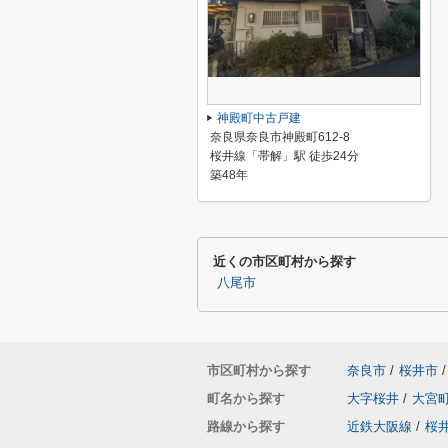
神殿町中古戸建
奈良県奈良市神殿町612-8
桜井線「帯解」駅 徒歩24分
築48年
近くの市区町村から探す
八尾市
市区町村から探す
奈良市
/
桜井市
/
町名から探す
大字桜井
/
大宮
路線から探す
近鉄大阪線
/
桜