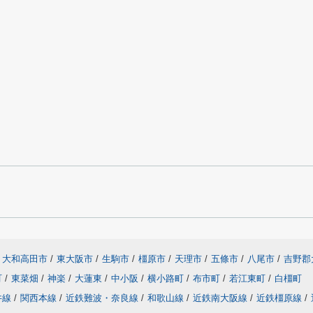
大和高田市
/
東大阪市
/
生駒市
/
橿原市
/
天理市
/
五條市
/
八尾市
/
吉野郡
町
/
東菜畑
/
神楽
/
大蓮東
/
中小阪
/
横小路町
/
布市町
/
若江東町
/
白橿町
井線
/
関西本線
/
近鉄難波・奈良線
/
和歌山線
/
近鉄南大阪線
/
近鉄橿原線
/