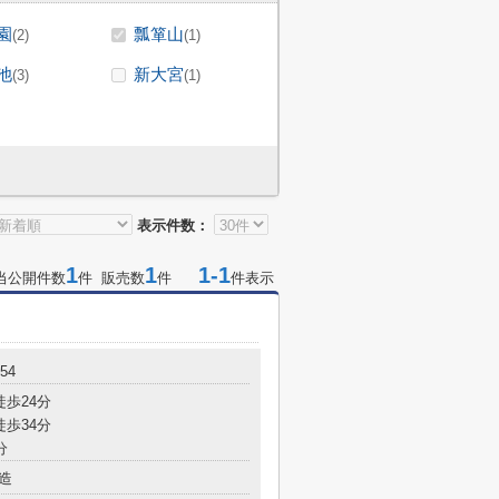
園
瓢箪山
(2)
(1)
池
新大宮
(3)
(1)
表示件数：
1
1
1-1
当公開件数
件 販売数
件
件表示
54
徒歩24分
徒歩34分
分
造