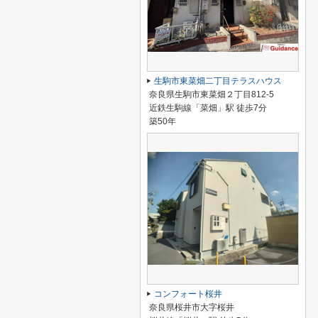
生駒市東菜畑二丁目テラスハウス
奈良県生駒市東菜畑２丁目812-5
近鉄生駒線「菜畑」駅 徒歩7分
築50年
コンフォート桜井
奈良県桜井市大字桜井