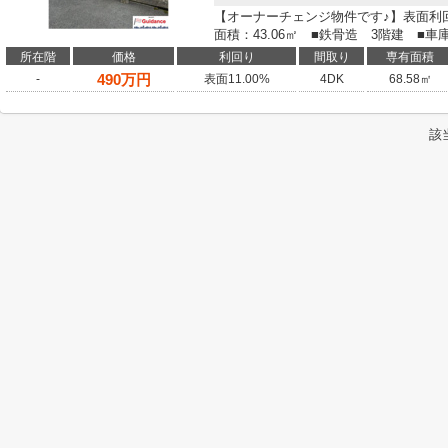
【オーナーチェンジ物件です♪】表面利回り1
面積：43.06㎡ ■鉄骨造 3階建 ■車
所在階
価格
利回り
間取り
専有面積
490
万円
-
表面11.00%
4DK
68.58㎡
該