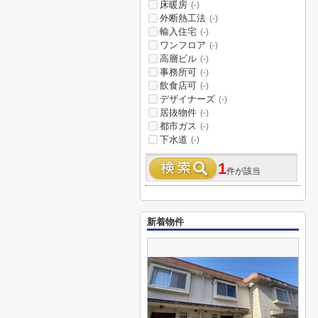
床暖房
(-)
外断熱工法
(-)
輸入住宅
(-)
ワンフロア
(-)
高層ビル
(-)
事務所可
(-)
飲食店可
(-)
デザイナーズ
(-)
居抜物件
(-)
都市ガス
(-)
下水道
(-)
1
件が該当
新着物件