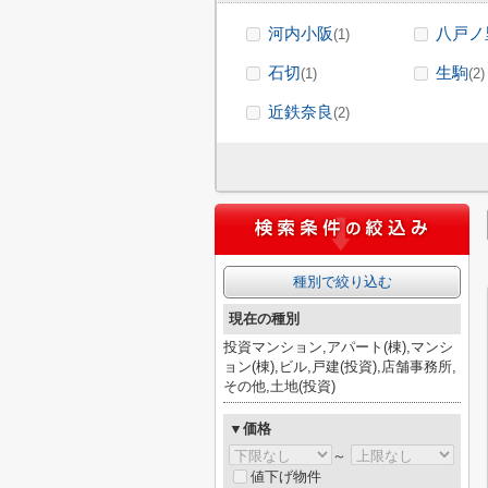
河内小阪
八戸ノ
(1)
石切
生駒
(1)
(2)
近鉄奈良
(2)
種別で絞り込む
現在の種別
投資マンション,アパート(棟),マンシ
ョン(棟),ビル,戸建(投資),店舗事務所,
その他,土地(投資)
▼価格
～
値下げ物件