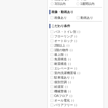
3日以内
1週間以内
画像・動画あり
画像あり
動画あり
こだわり条件
バス・トイレ別
(-)
フローリング
(-)
オートロック
(-)
2階以上
(-)
1階の物件
(-)
最上階
(-)
免震構造
(-)
耐震構造
(-)
エレベーター
(-)
室内洗濯機置場
(-)
駐車場あり
(-)
個別空調
(-)
給湯室
(-)
機械警備
(-)
OAフロア
(-)
オール電化
(-)
バリアフリー
(-)