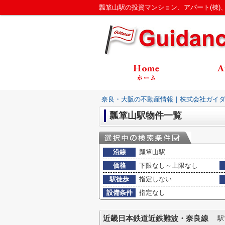
奈良・大阪の不動産情報｜株式会社ガイ
瓢箪山駅物件一覧
沿線
瓢箪山駅
価格
下限なし～上限なし
駅徒歩
指定しない
設備条件
指定なし
近畿日本鉄道近鉄難波・奈良線
駅