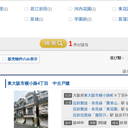
里
若江岩田
河内花園
東花
(1)
(1)
(1)
富雄
学園前
菖蒲
(1)
(2)
1
件が該当
並び順：
販売物件のみ表示
該
東大阪市横小路4丁目 中古戸建
大阪府
東大阪市
横小路町
４丁目9-
住所
交通
近鉄難波・奈良線
「
瓢箪山
」駅 
近鉄難波・奈良線
「
東花園
」駅 
近鉄信貴線
「
服部川
」駅 徒歩37
築46年
3階建
鉄骨
築年
階数
構造