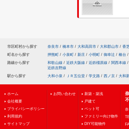
市区町村から探す
奈良市
/
橋本市
/
大和高田市
/
大和郡山市
/
香
町名から探す
押熊町
/
小泉町
/
新庄
/
小明町
/
御幸辻
/
椿台
/
路線から探す
和歌山線
/
近鉄大阪線
/
近鉄橿原線
/
関西本線
/
近鉄吉野線
駅から探す
大和小泉
/
ＪＲ五位堂
/
学文路
/
西ノ京
/
大和
ホーム
お問い合わせ
新築・築浅
会社概要
戸建て
プライバシーポリシー
ペット可
奈
利用規約
ファミリー向け物件
TE
サイトマップ
DIY可能物件
FA