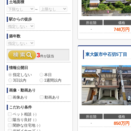
土地面積
～
駅からの徒歩
所在階
価格
748
万円
-
築年数
3
東大阪市中石切5丁目
件が該当
情報公開日
指定しない
本日
3日以内
1週間以内
画像・動画あり
画像あり
動画あり
こだわり条件
ペット相談
(-)
所在階
価格
陽当り良好
(-)
850
万円
-
閑静な住宅地
(-)
デザイナーズ