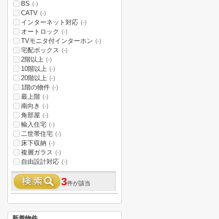
BS
(-)
CATV
(-)
インターネット対応
(-)
オートロック
(-)
TVモニタ付インターホン
(-)
宅配ボックス
(-)
2階以上
(-)
10階以上
(-)
20階以上
(-)
1階の物件
(-)
最上階
(-)
南向き
(-)
角部屋
(-)
輸入住宅
(-)
二世帯住宅
(-)
床下収納
(-)
複層ガラス
(-)
自由設計対応
(-)
3
件が該当
新着物件