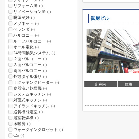
(-)
リフォーム済
(-)
リノベーション済
(-)
眺望良好
(-)
御厨ビル
メゾネット
(-)
ベランダ
(-)
バルコニー
(-)
ルーフバルコニー
(-)
オール電化
(-)
24時間換気システム
(-)
２面バルコニー
(-)
３面バルコニー
(-)
両面バルコニー
(-)
外観タイル張り
(-)
IHクッキングヒーター
(-)
所在階
価格
食器洗い乾燥機
(-)
システムキッチン
(-)
対面式キッチン
(-)
アイランドキッチン
(-)
追焚機能浴室
(-)
浴室乾燥機
(-)
床暖房
(-)
ウォークインクロゼット
(-)
CS
(-)