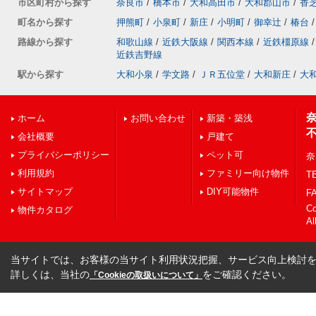
市区町村から探す
奈良市
/
橋本市
/
大和高田市
/
大和郡山市
/
香
町名から探す
押熊町
/
小泉町
/
新庄
/
小明町
/
御幸辻
/
椿台
/
路線から探す
和歌山線
/
近鉄大阪線
/
関西本線
/
近鉄橿原線
/
近鉄吉野線
駅から探す
大和小泉
/
学文路
/
ＪＲ五位堂
/
大和新庄
/
大
ホーム
お問い合わせ
新築・築浅
会社概要
戸建て
プライバシーポリシー
ペット可
奈
利用規約
ファミリー向け物件
TE
サイトマップ
DIY可能物件
FA
C
物件カタログ
Al
当サイトでは、お客様の当サイト利用状況把握、サービス向上検討を目
詳しくは、当社の
をご確認ください。
「Cookieの取扱いについて」