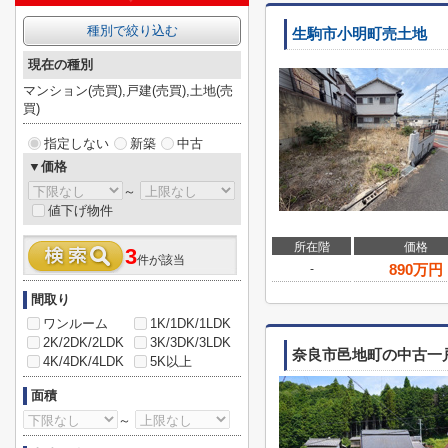
種別で絞り込む
生駒市小明町売土地
現在の種別
マンション(売買),戸建(売買),土地(売
買)
指定しない
新築
中古
▼価格
～
値下げ物件
所在階
価格
3
件が該当
890
万円
-
間取り
ワンルーム
1K/1DK/1LDK
2K/2DK/2LDK
3K/3DK/3LDK
奈良市邑地町の中古一
4K/4DK/4LDK
5K以上
面積
～