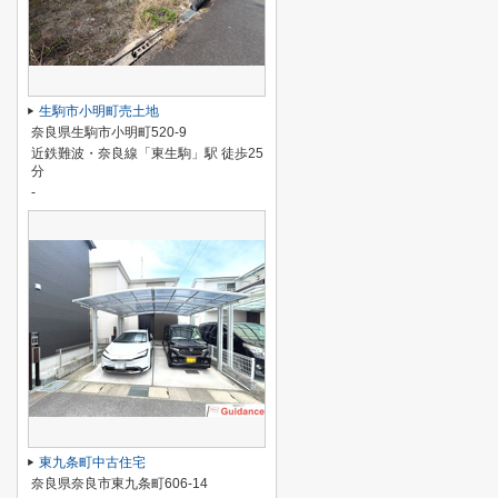
生駒市小明町売土地
奈良県生駒市小明町520-9
近鉄難波・奈良線「東生駒」駅 徒歩25
分
-
東九条町中古住宅
奈良県奈良市東九条町606-14