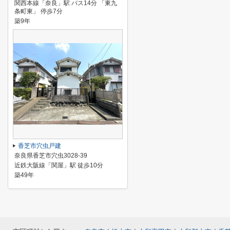
関西本線「奈良」駅 バス14分 「東九
条町東」 停歩7分
築9年
香芝市穴虫戸建
奈良県香芝市穴虫3028-39
近鉄大阪線「関屋」駅 徒歩10分
築49年