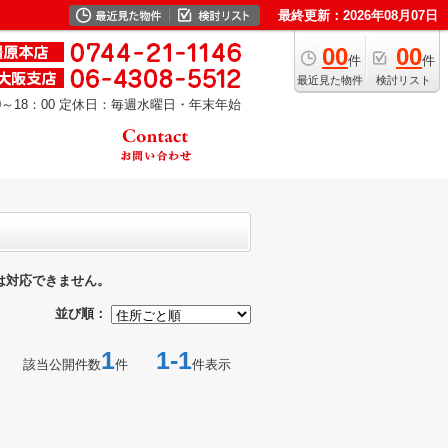
最終更新：2026年08月07日
00
00
件
件
最近見た物件
検討リスト
～18：00
定休日：毎週水曜日・年末年始
は対応できません。
並び順：
1
1-1
該当公開件数
件
件表示