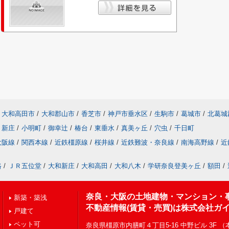
大和高田市
/
大和郡山市
/
香芝市
/
神戸市垂水区
/
生駒市
/
葛城市
/
北葛城
新庄
/
小明町
/
御幸辻
/
椿台
/
東垂水
/
真美ヶ丘
/
穴虫
/
千日町
大阪線
/
関西本線
/
近鉄橿原線
/
桜井線
/
近鉄難波・奈良線
/
南海高野線
/
近
路
/
ＪＲ五位堂
/
大和新庄
/
大和高田
/
大和八木
/
学研奈良登美ヶ丘
/
額田
/
奈良・大阪の土地建物・マンション・
新築・築浅
不動産情報(賃貸・売買)は株式会社ガ
戸建て
ペット可
奈良県橿原市内膳町４丁目5-16 中野ビル 3F 