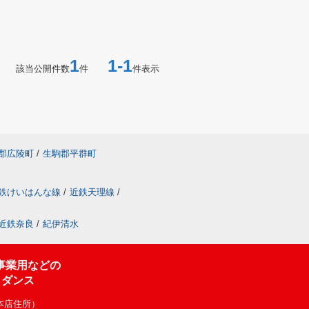
1
1-1
該当公開件数
件
件表示
郡広陵町
/
生駒郡平群町
鉄けいはんな線
/
近鉄天理線
/
近鉄奈良
/
紀伊清水
事業用などの
イダンス
（本店住所）