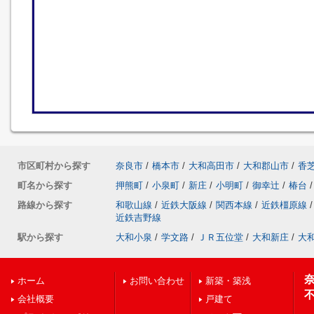
市区町村から探す
奈良市
/
橋本市
/
大和高田市
/
大和郡山市
/
香
町名から探す
押熊町
/
小泉町
/
新庄
/
小明町
/
御幸辻
/
椿台
/
路線から探す
和歌山線
/
近鉄大阪線
/
関西本線
/
近鉄橿原線
/
近鉄吉野線
駅から探す
大和小泉
/
学文路
/
ＪＲ五位堂
/
大和新庄
/
大
ホーム
お問い合わせ
新築・築浅
会社概要
戸建て