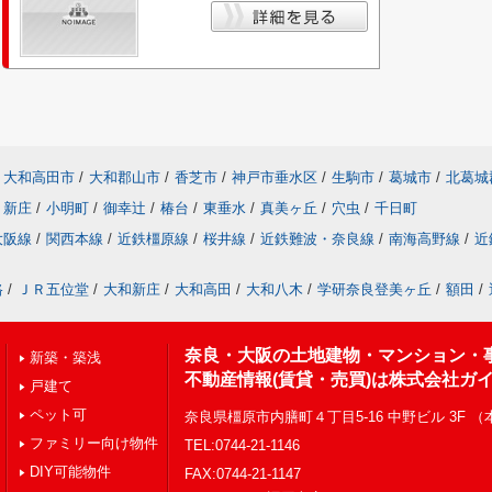
大和高田市
/
大和郡山市
/
香芝市
/
神戸市垂水区
/
生駒市
/
葛城市
/
北葛城
新庄
/
小明町
/
御幸辻
/
椿台
/
東垂水
/
真美ヶ丘
/
穴虫
/
千日町
大阪線
/
関西本線
/
近鉄橿原線
/
桜井線
/
近鉄難波・奈良線
/
南海高野線
/
近
路
/
ＪＲ五位堂
/
大和新庄
/
大和高田
/
大和八木
/
学研奈良登美ヶ丘
/
額田
/
奈良・大阪の土地建物・マンション・
新築・築浅
不動産情報(賃貸・売買)は株式会社ガ
戸建て
ペット可
奈良県橿原市内膳町４丁目5-16 中野ビル 3F 
ファミリー向け物件
TEL:0744-21-1146
DIY可能物件
FAX:0744-21-1147