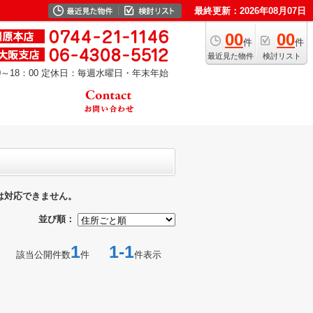
最終更新：2026年08月07日
00
00
件
件
最近見た物件
検討リスト
～18：00
定休日：毎週水曜日・年末年始
は対応できません。
並び順：
1
1-1
該当公開件数
件
件表示