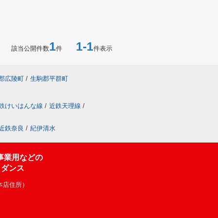
1
1-1
該当公開件数
件
件表示
郡広陵町
/
生駒郡平群町
鉄けいはんな線
/
近鉄天理線
/
近鉄奈良
/
紀伊清水
事業用などの
イダンス
（本店住所）