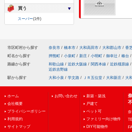
買う
スーパー
(1件)
市区町村から探す
奈良市
/
橋本市
/
大和高田市
/
大和郡山市
/
香
町名から探す
押熊町
/
小泉町
/
新庄
/
小明町
/
御幸辻
/
椿台
/
路線から探す
和歌山線
/
近鉄大阪線
/
関西本線
/
近鉄橿原線
/
近鉄吉野線
駅から探す
大和小泉
/
学文路
/
ＪＲ五位堂
/
大和新庄
/
大
ホーム
お問い合わせ
新築・築浅
会社概要
戸建て
プライバシーポリシー
ペット可
奈
利用規約
ファミリー向け物件
TE
サイトマップ
DIY可能物件
FA