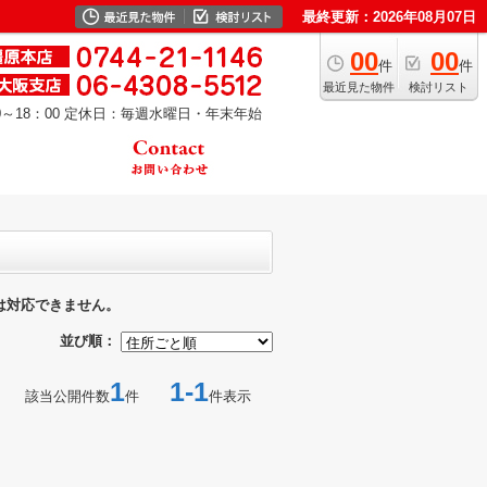
最終更新：2026年08月07日
00
00
件
件
最近見た物件
検討リスト
～18：00
定休日：毎週水曜日・年末年始
は対応できません。
並び順：
1
1-1
該当公開件数
件
件表示