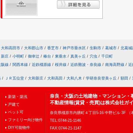
大和高田市
/
大和郡山市
/
香芝市
/
神戸市垂水区
/
生駒市
/
葛城市
/
北葛城
新庄
/
小明町
/
御幸辻
/
椿台
/
東垂水
/
真美ヶ丘
/
穴虫
/
千日町
大阪線
/
関西本線
/
近鉄橿原線
/
桜井線
/
近鉄難波・奈良線
/
南海高野線
/
近
路
/
ＪＲ五位堂
/
大和新庄
/
大和高田
/
大和八木
/
学研奈良登美ヶ丘
/
額田
/
奈良・大阪の土地建物・マンション・
新築・築浅
不動産情報(賃貸・売買)は株式会社ガ
戸建て
ペット可
奈良県橿原市内膳町４丁目5-16 中野ビル 3F 
ファミリー向け物件
TEL:0744-21-1146
DIY可能物件
FAX:0744-21-1147