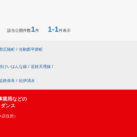
1
1-1
該当公開件数
件
件表示
郡広陵町
/
生駒郡平群町
鉄けいはんな線
/
近鉄天理線
/
近鉄奈良
/
紀伊清水
事業用などの
イダンス
（本店住所）