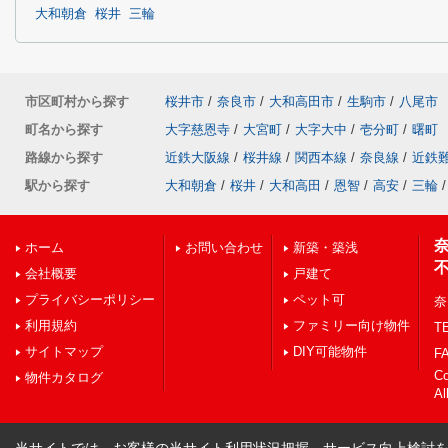
大和朝倉
桜井
三輪
市区町村から探す
桜井市
/
奈良市
/
大和高田市
/
生駒市
/
八尾市
町名から探す
大字慈恩寺
/
大宮町
/
大字大中
/
壱分町
/
曙町
路線から探す
近鉄大阪線
/
桜井線
/
関西本線
/
奈良線
/
近鉄
駅から探す
大和朝倉
/
桜井
/
大和高田
/
恩智
/
高安
/
三輪
/
ホーム
お問い合わせ
新築・築浅
会社概要
戸建て
プライバシーポリシー
ペット可
奈
利用規約
ファミリー向け物件
TE
サイトマップ
DIY可能物件
FA
C
物件カタログ
Al