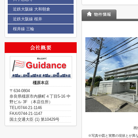
近鉄大阪線 大和朝倉
近鉄大阪線 桜井
桜井線 三輪
橿原本店
〒634-0804
奈良県橿原市内膳町４丁目5-16 中
野ビル 3F （本店住所）
TEL/0744-21-1146
FAX/0744-21-1147
国土交通大臣 (1) 第10429号
画
※写真や図と実際の現状とが異