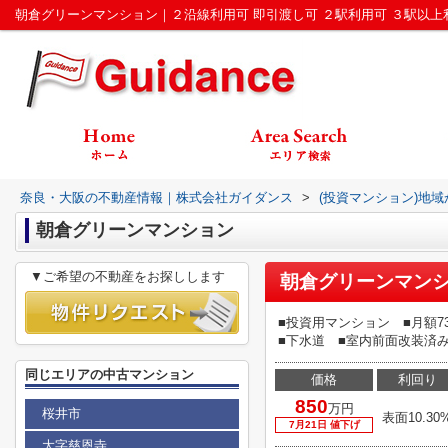
奈良・大阪の不動産情報｜株式会社ガイダンス
>
(投資マンション)地
朝倉グリーンマンション
▼ご希望の不動産をお探しします
朝倉グリーンマンシ
■投資用マンション ■月額73
■下水道 ■室内前面改装済み
同じエリアの中古マンション
価格
利回り
850
万円
桜井市
表面10.30
7月21日 値下げ
大字慈恩寺