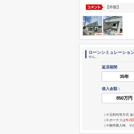
【外観】
ローンシミュレーショ
せん。
返済期間
借入金額：
（※元利均等方式 金
（※ボーナスは
年2回
（※物件購入時、そ