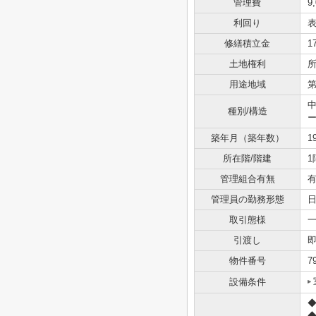
管理費
9
利回り
表
修繕積立金
1
土地権利
用途地域
種別/構造
築年月（築年数）
1
所在階/階建
1
管理組合有無
管理員の勤務形態
取引態様
引渡し
物件番号
7
設備条件