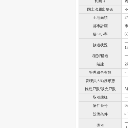
利回り
表
国土法届出要否
土地面積
2
都市計画
建ぺい率
6
一
接道状況
1
種別/構造
一
階建
2
管理組合有無
-
管理員の勤務形態
-
棟総戸数/販売戸数
3
取引態様
物件番号
9
設備条件
一
備考
入