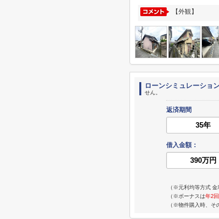
【外観】
ローンシミュレーショ
せん。
返済期間
借入金額：
（※元利均等方式 金
（※ボーナスは
年2回
（※物件購入時、そ