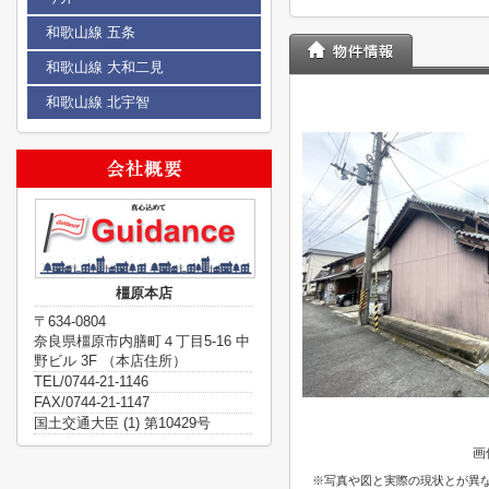
和歌山線 五条
和歌山線 大和二見
和歌山線 北宇智
橿原本店
〒634-0804
奈良県橿原市内膳町４丁目5-16 中
野ビル 3F （本店住所）
TEL/0744-21-1146
FAX/0744-21-1147
国土交通大臣 (1) 第10429号
画
※写真や図と実際の現状とが異