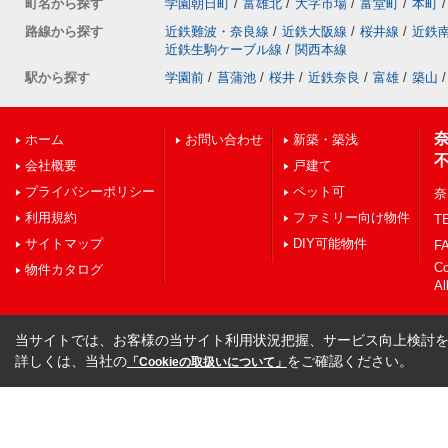
町名から探す
学園朝日町
/
富雄北
/
大字市場
/
富堂町
/
本町
/
路線から探す
近鉄難波・奈良線
/
近鉄大阪線
/
桜井線
/
近鉄
近鉄生駒ケーブル線
/
関西本線
駅から探す
学園前
/
菖蒲池
/
桜井
/
近鉄奈良
/
富雄
/
築山
/
ホーム
お問い合わせ
新築・築浅
会社概要
戸建て
プライバシーポリシー
ペット可
奈
利用規約
ファミリー向け物件
TE
サイトマップ
DIY可能物件
FA
C
物件カタログ
Al
当サイトでは、お客様の当サイト利用状況把握、サービス向上検討を目
詳しくは、当社の
をご確認ください。
「Cookieの取扱いについて」