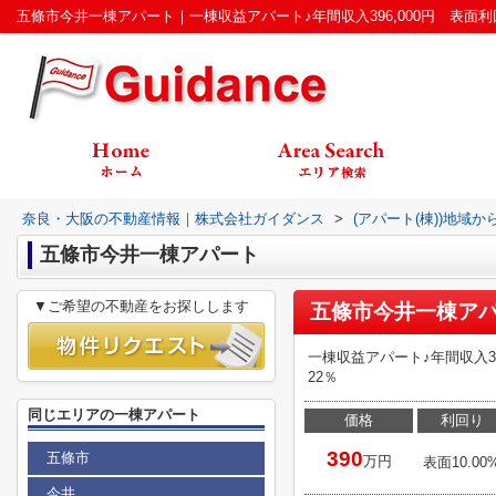
奈良・大阪の不動産情報｜株式会社ガイダンス
>
(アパート(棟))地域か
五條市今井一棟アパート
▼ご希望の不動産をお探しします
五條市今井一棟ア
一棟収益アパート♪年間収入39
22％
同じエリアの一棟アパート
価格
利回り
390
五條市
万円
表面10.00
今井