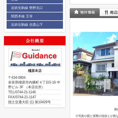
近鉄生駒線 勢野北口
関西本線 王寺
近鉄生駒線 信貴山下
橿原本店
〒634-0804
奈良県橿原市内膳町４丁目5-16 中
野ビル 3F （本店住所）
TEL/0744-21-1146
FAX/0744-21-1147
国土交通大臣 (1) 第10429号
画
※写真や図と実際の現状とが異