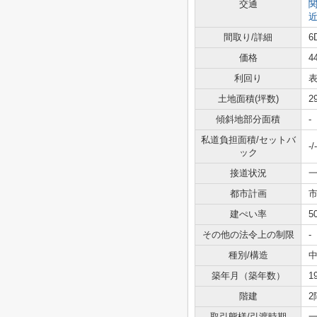
交通
間取り/詳細
6
価格
4
利回り
表
土地面積(坪数)
2
傾斜地部分面積
-
私道負担面積/セットバ
-/-
ック
接道状況
一
都市計画
建ぺい率
5
その他の法令上の制限
-
種別/構造
中
築年月（築年数）
1
階建
2
取引態様/引渡時期
一