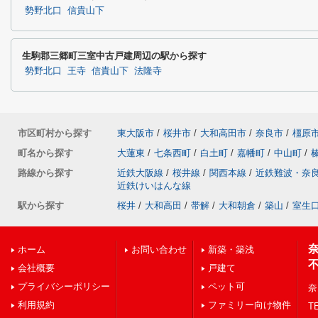
勢野北口
信貴山下
生駒郡三郷町三室中古戸建周辺の駅から探す
勢野北口
王寺
信貴山下
法隆寺
市区町村から探す
東大阪市
/
桜井市
/
大和高田市
/
奈良市
/
橿原
町名から探す
大蓮東
/
七条西町
/
白土町
/
嘉幡町
/
中山町
/
路線から探す
近鉄大阪線
/
桜井線
/
関西本線
/
近鉄難波・奈
近鉄けいはんな線
駅から探す
桜井
/
大和高田
/
帯解
/
大和朝倉
/
築山
/
室生
ホーム
お問い合わせ
新築・築浅
会社概要
戸建て
プライバシーポリシー
ペット可
奈
利用規約
ファミリー向け物件
TE