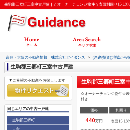
奈良・大阪の不動産情報｜株式会社ガイダンス
>
(戸建(投資))地域から
生駒郡三郷町三室中古戸建
▼ご希望の不動産をお探しします
生駒郡三郷町三室
☆オーナーチェンジ物件☆表面利
付き
同じエリアの中古一戸建
価格
利回り
440
生駒郡三郷町
万円
表面15.18
三室