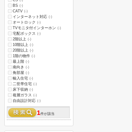
(-)
BS
(-)
CATV
(-)
インターネット対応
(-)
オートロック
(-)
TVモニタ付インターホン
(-)
宅配ボックス
(-)
2階以上
(-)
10階以上
(-)
20階以上
(-)
1階の物件
(-)
最上階
(-)
南向き
(-)
角部屋
(-)
輸入住宅
(-)
二世帯住宅
(-)
床下収納
(-)
複層ガラス
(-)
自由設計対応
(-)
1
件が該当