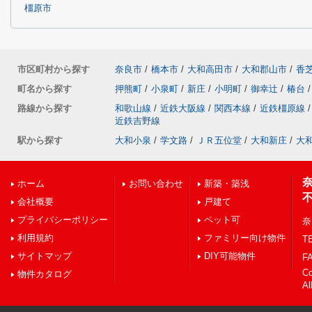
橿原市
市区町村から探す
奈良市
/
橋本市
/
大和高田市
/
大和郡山市
/
香
町名から探す
押熊町
/
小泉町
/
新庄
/
小明町
/
御幸辻
/
椿台
/
路線から探す
和歌山線
/
近鉄大阪線
/
関西本線
/
近鉄橿原線
/
近鉄吉野線
駅から探す
大和小泉
/
学文路
/
ＪＲ五位堂
/
大和新庄
/
大
ホーム
お問い合わせ
新築・築浅
会社概要
戸建て
プライバシーポリシー
ペット可
奈
利用規約
ファミリー向け物件
TE
サイトマップ
DIY可能物件
FA
C
物件カタログ
Al