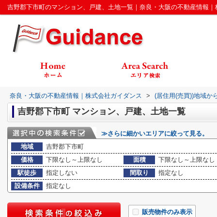
吉野郡下市町のマンション、戸建、土地一覧｜奈良・大阪の不動産情報｜
奈良・大阪の不動産情報｜株式会社ガイダンス
>
(居住用(売買))地域か
吉野郡下市町 マンション、戸建、土地一覧
≫さらに細かいエリアに絞って見る。
地域
吉野郡下市町
価格
下限なし～上限なし
面積
下限なし～上限なし
駅徒歩
指定しない
間取り
指定なし
設備条件
指定なし
販売物件のみ表示