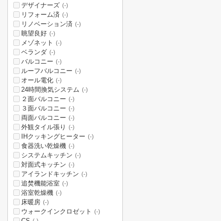
デザイナーズ
(-)
リフォーム済
(-)
リノベーション済
(-)
眺望良好
(-)
メゾネット
(-)
ベランダ
(-)
バルコニー
(-)
ルーフバルコニー
(-)
オール電化
(-)
24時間換気システム
(-)
２面バルコニー
(-)
３面バルコニー
(-)
両面バルコニー
(-)
外観タイル張り
(-)
IHクッキングヒーター
(-)
食器洗い乾燥機
(-)
システムキッチン
(-)
対面式キッチン
(-)
アイランドキッチン
(-)
追焚機能浴室
(-)
浴室乾燥機
(-)
床暖房
(-)
ウォークインクロゼット
(-)
CS