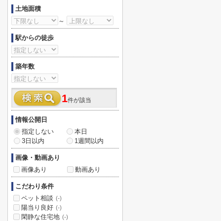
土地面積
～
駅からの徒歩
築年数
1
件が該当
情報公開日
指定しない
本日
3日以内
1週間以内
画像・動画あり
画像あり
動画あり
こだわり条件
ペット相談
(-)
陽当り良好
(-)
閑静な住宅地
(-)