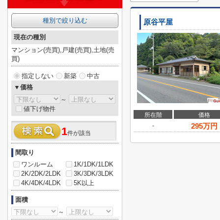
種別で絞り込む
原谷平屋
現在の種別
マンション(売買),戸建(売買),土地(売
買)
指定しない
新築
中古
▼価格
～
値下げ物件
所在階
価格
295
万円
-
1
件が該当
間取り
ワンルーム
1K/1DK/1LDK
2K/2DK/2LDK
3K/3DK/3LDK
4K/4DK/4LDK
5K以上
面積
～