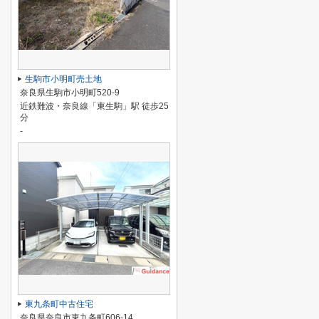
生駒市小明町売土地
奈良県生駒市小明町520-9
近鉄難波・奈良線「東生駒」駅 徒歩25
分
-
東九条町中古住宅
奈良県奈良市東九条町606-14