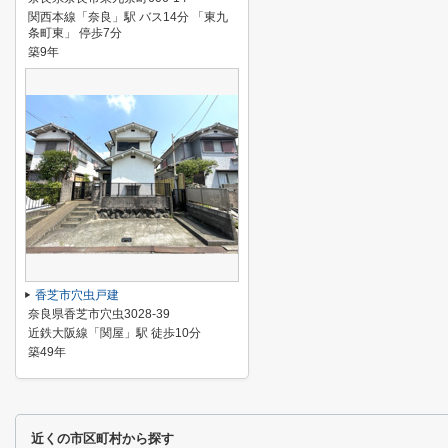
関西本線「奈良」駅 バス14分 「東九
条町東」 停歩7分
築9年
香芝市穴虫戸建
奈良県香芝市穴虫3028-39
近鉄大阪線「関屋」駅 徒歩10分
築49年
近くの市区町村から探す