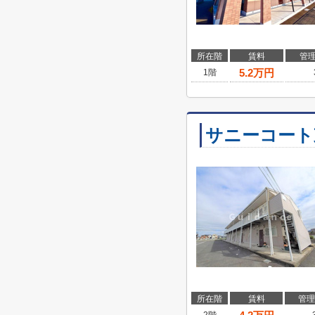
所在階
賃料
管
5.2
万円
1階
サニーコート
所在階
賃料
管理