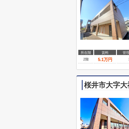
所在階
賃料
管
5.1
万円
2階
桜井市大字大