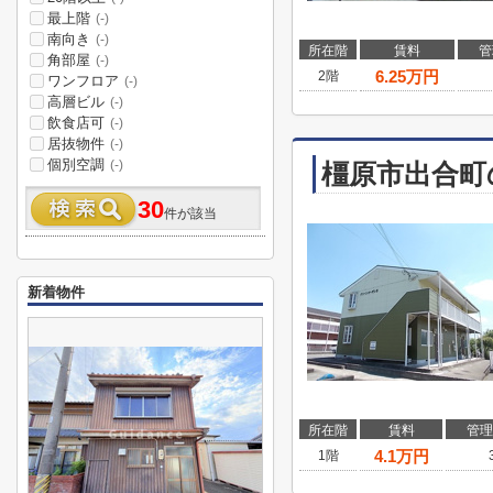
最上階
(-)
南向き
(-)
所在階
賃料
管
角部屋
(-)
6.25
万円
2階
ワンフロア
(-)
高層ビル
(-)
飲食店可
(-)
居抜物件
(-)
個別空調
(-)
橿原市出合町
30
件が該当
新着物件
所在階
賃料
管理
4.1
万円
1階