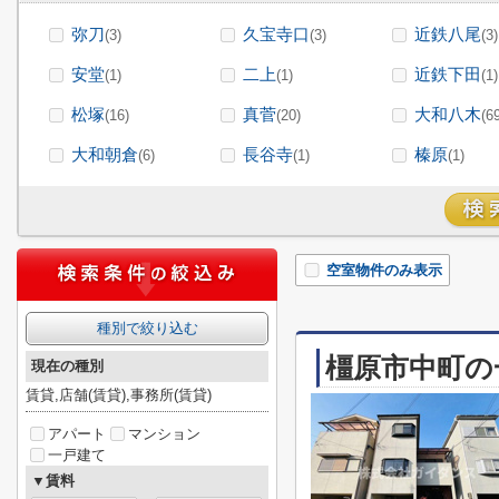
弥刀
久宝寺口
近鉄八尾
(3)
(3)
(3)
安堂
二上
近鉄下田
(1)
(1)
(1)
松塚
真菅
大和八木
(16)
(20)
(6
大和朝倉
長谷寺
榛原
(6)
(1)
(1)
空室物件のみ表示
種別で絞り込む
橿原市中町の
現在の種別
賃貸,店舗(賃貸),事務所(賃貸)
アパート
マンション
一戸建て
▼賃料