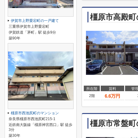
橿原市高殿町
伊賀市上野愛宕町の一戸建て
三重県伊賀市上野愛宕町
伊賀鉄道「茅町」駅 徒歩9分
築90年
所在階
賃料
管
6.6
万円
2階
橿原市西池尻町のマンション
奈良県橿原市西池尻町215-1
橿原市常盤町
近鉄南大阪線「橿原神宮西口」駅 徒歩
3分
築30年