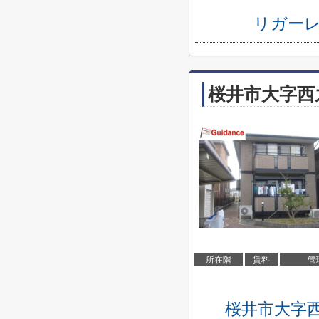
リガー
桜井市大字西
所在階
賃料
管
桜井市大字