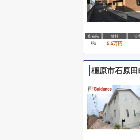
所在階
賃料
管
5.5
万円
1階
橿原市石原田