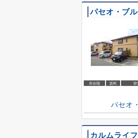
パセオ・ブル
所在階
賃料
管
パセオ
カルムライフ