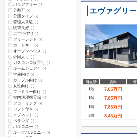
バリアフリー
(-)
エヴァグリー
分割可
(-)
分譲タイプ
(-)
管理人常駐
(-)
眺望良好
(-)
二世帯住宅
(-)
フリーレント
(-)
カードキー
(-)
オープンハウス
(-)
外国人可
(-)
ガスコンロ設置可
(-)
ルームシェア可
(-)
学生向け
(-)
カップル向け
(-)
所在階
賃料
管
女性向け
(-)
7.65
万円
1階
ファミリー向け
(-)
室内洗濯機置場
7.85
万円
(-)
1階
フローリング
(-)
7.85
万円
1階
ロフト付き
(-)
メゾネット
(-)
8.45
万円
2階
ベランダ
(-)
バルコニー
(-)
ルーフバルコニー
(-)