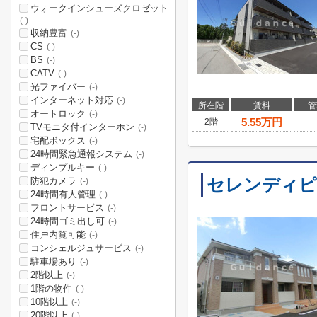
ウォークインシューズクロゼット
(-)
収納豊富
(-)
CS
(-)
BS
(-)
CATV
(-)
光ファイバー
(-)
インターネット対応
(-)
所在階
賃料
管
オートロック
(-)
5.55
万円
2階
TVモニタ付インターホン
(-)
宅配ボックス
(-)
24時間緊急通報システム
(-)
ディンプルキー
(-)
セレンディピ
防犯カメラ
(-)
24時間有人管理
(-)
フロントサービス
(-)
24時間ゴミ出し可
(-)
住戸内覧可能
(-)
コンシェルジュサービス
(-)
駐車場あり
(-)
2階以上
(-)
1階の物件
(-)
10階以上
(-)
20階以上
(-)