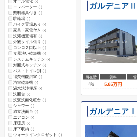
オール電化
(-)
ガルデニアⅡ
エレベーター
(-)
照明器具付き
(-)
駐輪場
(-)
バイク置場あり
(-)
家具・家電付き
(-)
洗濯機置場有
(-)
外観タイル張り
(-)
コンロ２口以上
(-)
食器洗い乾燥機
(-)
システムキッチン
(-)
対面式キッチン
(-)
バス・トイレ別
(-)
追焚機能浴室
(-)
所在階
賃料
管
浴室乾燥機
(-)
5.65
万円
3階
温水洗浄便座
(-)
洗面台
(-)
洗髪洗面化粧台
(-)
シャワー
(-)
ガルデニアⅠ
独立洗面台
(-)
エアコン
(-)
床暖房
(-)
床下収納
(-)
ウォークインクロゼット
(-)