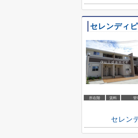
セレンディピ
所在階
賃料
管
セレン