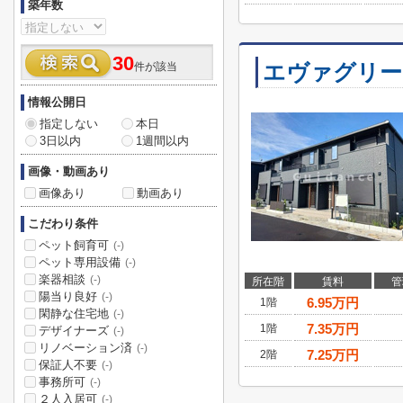
築年数
30
エヴァグリー
件が該当
情報公開日
指定しない
本日
3日以内
1週間以内
画像・動画あり
画像あり
動画あり
こだわり条件
ペット飼育可
(-)
ペット専用設備
(-)
楽器相談
(-)
所在階
賃料
管
陽当り良好
(-)
6.95
万円
1階
閑静な住宅地
(-)
7.35
万円
1階
デザイナーズ
(-)
リノベーション済
(-)
7.25
万円
2階
保証人不要
(-)
事務所可
(-)
２人入居可
(-)