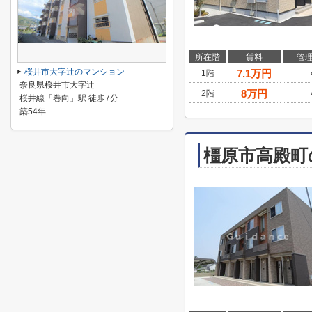
所在階
賃料
管
桜井市大字辻のマンション
7.1
万円
1階
奈良県桜井市大字辻
8
万円
2階
桜井線「巻向」駅 徒歩7分
築54年
橿原市高殿町