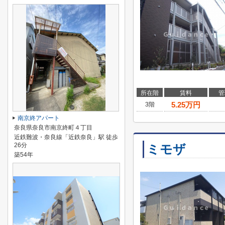
所在階
賃料
管
5.25
万円
3階
南京終アパート
奈良県奈良市南京終町４丁目
近鉄難波・奈良線「近鉄奈良」駅 徒歩
26分
ミモザ
築54年