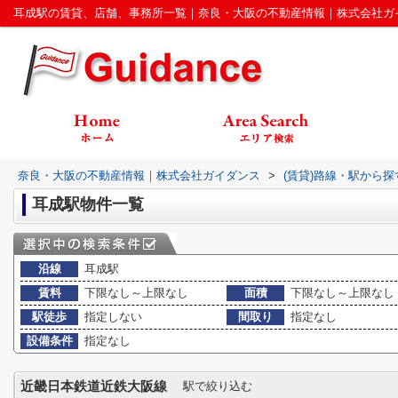
耳成駅の賃貸、店舗、事務所一覧｜奈良・大阪の不動産情報｜株式会社ガ
奈良・大阪の不動産情報｜株式会社ガイダンス
>
(賃貸)路線・駅から探
耳成駅物件一覧
沿線
耳成駅
賃料
下限なし～上限なし
面積
下限なし～上限なし
駅徒歩
指定しない
間取り
指定なし
設備条件
指定なし
近畿日本鉄道近鉄大阪線
駅で絞り込む