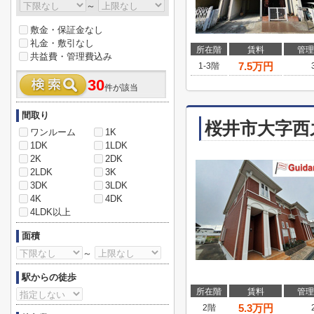
～
敷金・保証金なし
礼金・敷引なし
所在階
賃料
管理
共益費・管理費込み
7.5
万円
1-3階
30
件が該当
間取り
桜井市大字西
ワンルーム
1K
1DK
1LDK
2K
2DK
2LDK
3K
3DK
3LDK
4K
4DK
4LDK以上
面積
～
駅からの徒歩
所在階
賃料
管理
5.3
万円
2階