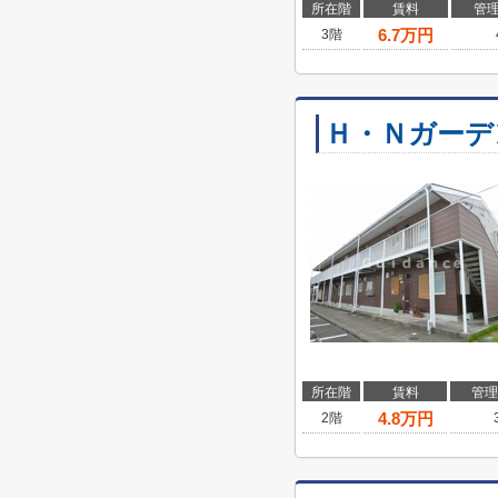
所在階
賃料
管
6.7
万円
3階
Ｈ・Ｎガーデ
所在階
賃料
管理
4.8
万円
2階