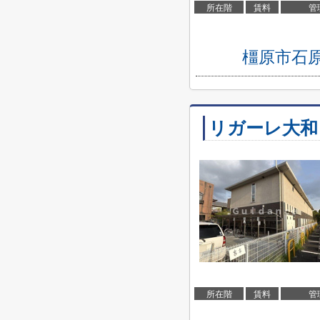
所在階
賃料
管
橿原市石
リガーレ大和
所在階
賃料
管