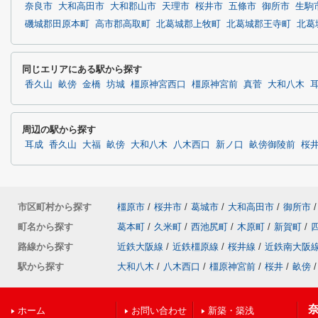
奈良市
大和高田市
大和郡山市
天理市
桜井市
五條市
御所市
生駒
磯城郡田原本町
高市郡高取町
北葛城郡上牧町
北葛城郡王寺町
北葛
同じエリアにある駅から探す
香久山
畝傍
金橋
坊城
橿原神宮西口
橿原神宮前
真菅
大和八木
周辺の駅から探す
耳成
香久山
大福
畝傍
大和八木
八木西口
新ノ口
畝傍御陵前
桜
市区町村から探す
橿原市
/
桜井市
/
葛城市
/
大和高田市
/
御所市
/
町名から探す
葛本町
/
久米町
/
西池尻町
/
木原町
/
新賀町
/
路線から探す
近鉄大阪線
/
近鉄橿原線
/
桜井線
/
近鉄南大阪
駅から探す
大和八木
/
八木西口
/
橿原神宮前
/
桜井
/
畝傍
/
ホーム
お問い合わせ
新築・築浅