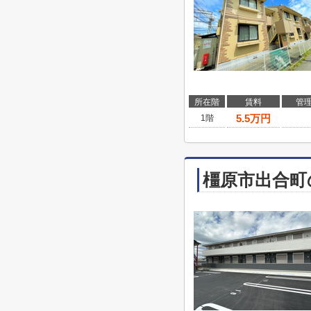
所在階
賃料
管
5.5
万円
1階
橿原市出合町