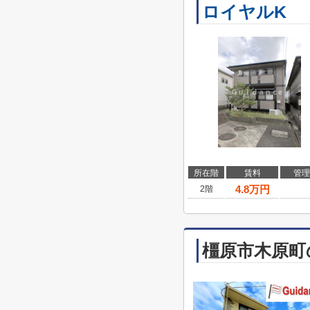
ロイヤルK
所在階
賃料
管理
4.8
万円
2階
橿原市木原町