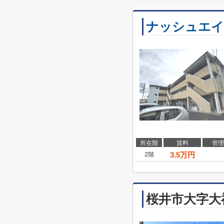
ナッシュエイ
所在階
賃料
管理
3.5
万円
2階
桜井市大字大