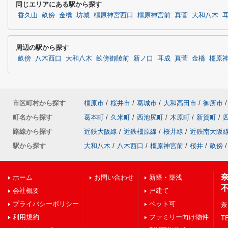
同じエリアにある駅から探す
香久山
畝傍
金橋
坊城
橿原神宮西口
橿原神宮前
真菅
大和八木
周辺の駅から探す
畝傍
八木西口
大和八木
畝傍御陵前
新ノ口
耳成
真菅
金橋
橿原
市区町村から探す
橿原市
/
桜井市
/
葛城市
/
大和高田市
/
御所市
/
町名から探す
葛本町
/
久米町
/
西池尻町
/
木原町
/
新賀町
/
路線から探す
近鉄大阪線
/
近鉄橿原線
/
桜井線
/
近鉄南大阪
駅から探す
大和八木
/
八木西口
/
橿原神宮前
/
桜井
/
畝傍
/
ホーム
お問い合わせ
新築・築浅
会社概要
戸建て
プライバシーポリシー
ペット可
奈
利用規約
ファミリー向け物件
TE