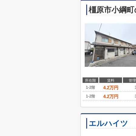
橿原市小綱町
所在階
賃料
管理
4.2
万円
1-2階
4.2
万円
1-2階
エルハイツ