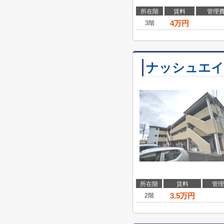
所在階
賃料
管理
4
万円
3階
ナッシュエイ
所在階
賃料
管理
3.5
万円
2階