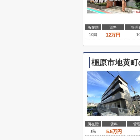
所在階
賃料
管理
12
万円
10階
1
橿原市地黄町
所在階
賃料
管
5.5
万円
1階