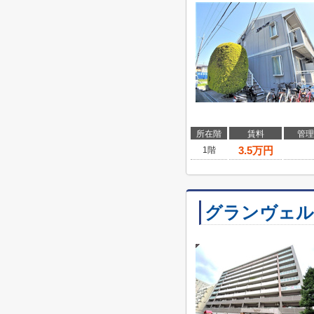
所在階
賃料
管理
3.5
万円
1階
グランヴェル