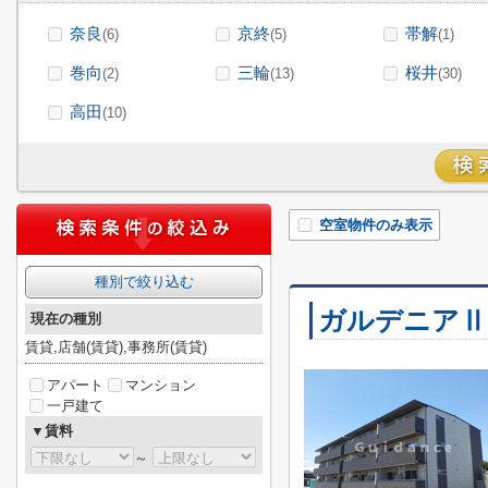
奈良
京終
帯解
(6)
(5)
(1)
巻向
三輪
桜井
(2)
(13)
(30)
高田
(10)
空室物件のみ表示
種別で絞り込む
ガルデニアⅡ
現在の種別
賃貸,店舗(賃貸),事務所(賃貸)
アパート
マンション
一戸建て
▼賃料
～