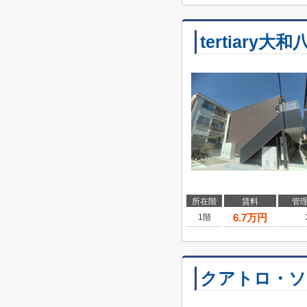
tertiary大和
所在階
賃料
管
6.7
万円
1階
クアトロ・ソ