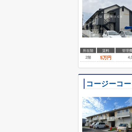
所在階
賃料
管理
5
万円
2階
4
コージーコー