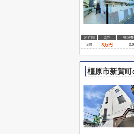
所在階
賃料
管理費
3
万円
2階
3,
橿原市新賀町