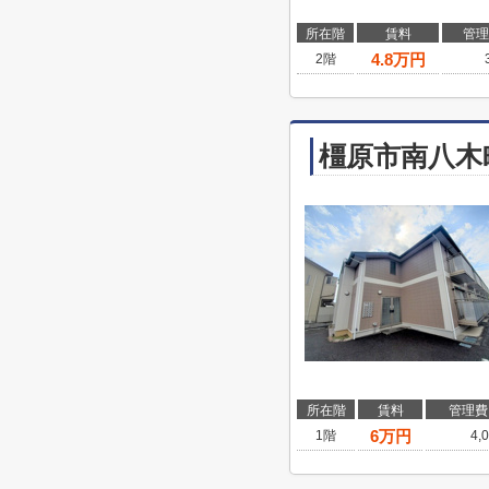
所在階
賃料
管理
4.8
万円
2階
橿原市南八木
所在階
賃料
管理費
6
万円
1階
4,