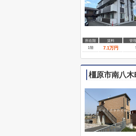
所在階
賃料
管
7.1
万円
1階
橿原市南八木