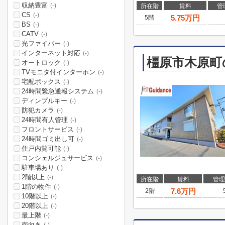
収納豊富
(-)
所在階
賃料
管
CS
(-)
5.75
万円
5階
BS
(-)
CATV
(-)
光ファイバー
(-)
インターネット対応
(-)
橿原市木原町
オートロック
(-)
TVモニタ付インターホン
(-)
宅配ボックス
(-)
24時間緊急通報システム
(-)
ディンプルキー
(-)
防犯カメラ
(-)
24時間有人管理
(-)
フロントサービス
(-)
24時間ゴミ出し可
(-)
住戸内覧可能
(-)
コンシェルジュサービス
(-)
駐車場あり
(-)
2階以上
(-)
所在階
賃料
管理
1階の物件
(-)
7.6
万円
2階
10階以上
(-)
20階以上
(-)
最上階
(-)
南向き