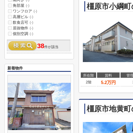
(-)
橿原市小綱町
角部屋
(-)
ワンフロア
(-)
高層ビル
(-)
飲食店可
(-)
居抜物件
(-)
個別空調
(-)
38
件が該当
新着物件
所在階
賃料
管
5.2
万円
2階
橿原市地黄町