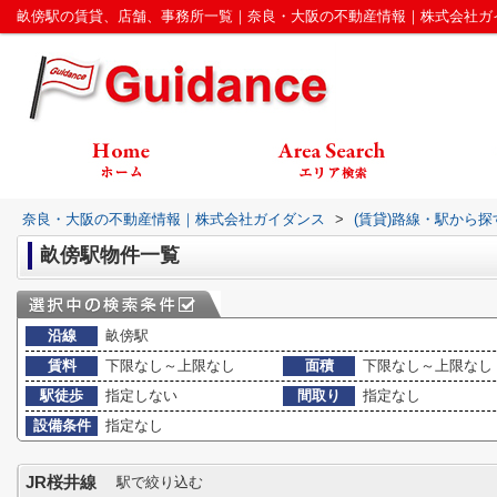
畝傍駅の賃貸、店舗、事務所一覧｜奈良・大阪の不動産情報｜株式会社ガ
奈良・大阪の不動産情報｜株式会社ガイダンス
>
(賃貸)路線・駅から探
畝傍駅物件一覧
沿線
畝傍駅
賃料
下限なし～上限なし
面積
下限なし～上限なし
駅徒歩
指定しない
間取り
指定なし
設備条件
指定なし
JR桜井線
駅で絞り込む