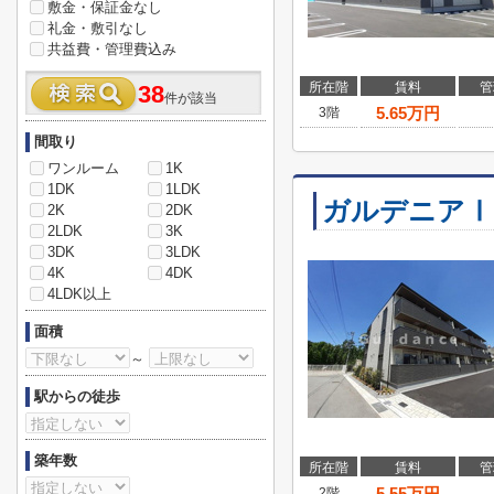
敷金・保証金なし
礼金・敷引なし
共益費・管理費込み
所在階
賃料
管
38
件が該当
5.65
万円
3階
間取り
ワンルーム
1K
1DK
1LDK
ガルデニアⅠ
2K
2DK
2LDK
3K
3DK
3LDK
4K
4DK
4LDK以上
面積
～
駅からの徒歩
築年数
所在階
賃料
管
5.55
万円
2階