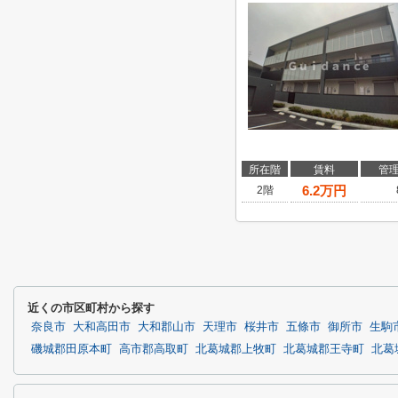
所在階
賃料
管
6.2
万円
2階
近くの市区町村から探す
奈良市
大和高田市
大和郡山市
天理市
桜井市
五條市
御所市
生駒
磯城郡田原本町
高市郡高取町
北葛城郡上牧町
北葛城郡王寺町
北葛