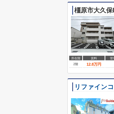
橿原市大久保
所在階
賃料
管
12.8
万円
2階
リファインコ