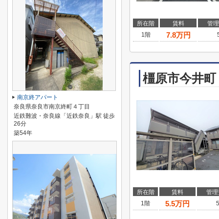
所在階
賃料
管理
7.8
万円
1階
橿原市今井町
南京終アパート
奈良県奈良市南京終町４丁目
近鉄難波・奈良線「近鉄奈良」駅 徒歩
26分
築54年
所在階
賃料
管理
5.5
万円
1階