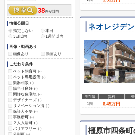
38
件が該当
情報公開日
ネオレジデン
指定しない
本日
3日以内
1週間以内
画像・動画あり
画像あり
動画あり
こだわり条件
ペット飼育可
(-)
ペット専用設備
(-)
楽器相談
(-)
陽当り良好
(-)
閑静な住宅地
(-)
所在階
賃料
管
デザイナーズ
(-)
6.45
万円
1階
リノベーション済
(-)
保証人不要
(-)
事務所可
(-)
２人入居可
(-)
バリアフリー
橿原市四条町
(-)
分割可
(-)