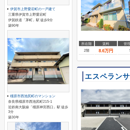
伊賀市上野愛宕町の一戸建て
三重県伊賀市上野愛宕町
伊賀鉄道「茅町」駅 徒歩9分
築90年
所在階
賃料
管
8.6
万円
2階
エスペランサ
橿原市西池尻町のマンション
奈良県橿原市西池尻町215-1
近鉄南大阪線「橿原神宮西口」駅 徒歩
3分
築30年