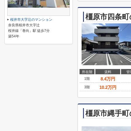
橿原市四条町
桜井市大字辻のマンション
奈良県桜井市大字辻
桜井線「巻向」駅 徒歩7分
築54年
所在階
賃料
管
8.4
万円
1階
10.2
万円
3階
橿原市縄手町