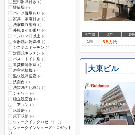
照明器具付き
(-)
駐輪場
(-)
バイク置場あり
(-)
家具・家電付き
(-)
洗濯機置場有
(-)
外観タイル張り
(-)
所在階
賃料
管
コンロ２口以上
(-)
6.5
万円
食器洗い乾燥機
1階
(-)
システムキッチン
(-)
対面式キッチン
(-)
バス・トイレ別
(-)
追焚機能浴室
(-)
大東ビル
浴室乾燥機
(-)
温水洗浄便座
(-)
洗面台
(-)
洗髪洗面化粧台
(-)
シャワー
(-)
独立洗面台
(-)
エアコン
(-)
床暖房
(-)
床下収納
(-)
ウォークインクロゼット
(-)
ウォークインシューズクロゼット
(-)