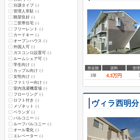
分譲タイプ
(-)
管理人常駐
(-)
眺望良好
(-)
二世帯住宅
(-)
フリーレント
(-)
カードキー
(-)
オープンハウス
(-)
外国人可
(-)
ガスコンロ設置可
(-)
ルームシェア可
(-)
学生向け
(-)
所在階
賃料
管理
カップル向け
(-)
4.3
万円
1階
女性向け
(-)
ファミリー向け
(-)
室内洗濯機置場
(-)
フローリング
(-)
ロフト付き
(-)
ヴィラ西明分
メゾネット
(-)
ベランダ
(-)
バルコニー
(-)
ルーフバルコニー
(-)
オール電化
(-)
エレベーター
(-)