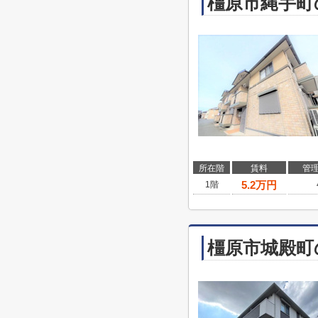
橿原市縄手町
所在階
賃料
管
5.2
万円
1階
橿原市城殿町