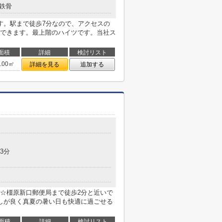
鉄骨
す。駅まで徒歩7分なので、アクセスの
できます。最上階のハイツです。当社ス
面積
詳細
検討リスト
4.00㎡
詳細を見る
追加する
3分
☆橿原新口郵便局まで徒歩2分と近いで
しが良く真夏の暑い日も快適に過ごせる
面積
詳細
検討リスト