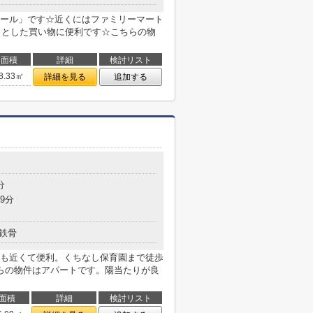
ール」です☆近くにはファミリーマート
ょっとした買い物に便利です☆こちらの物
面積
詳細
検討リスト
8.33㎡
詳細を見る
追加する
分
9分
鉄骨
も近くて便利。くちなし保育園まで徒歩
らの物件はアパートです。陽当たりが良
面積
詳細
検討リスト