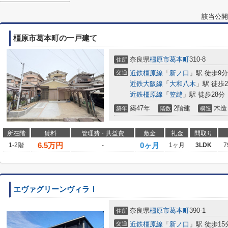
該当公開
橿原市葛本町の一戸建て
奈良県
橿原市
葛本町
310-8
住所
交通
近鉄橿原線
「
新ノ口
」駅 徒歩9分
近鉄大阪線
「
大和八木
」駅 徒歩2
近鉄橿原線
「
笠縫
」駅 徒歩28分
築47年
2階建
木造
築年
階数
構造
所在階
賃料
管理費・共益費
敷金
礼金
間取り
6.5
万円
0ヶ月
1-2階
-
1ヶ月
3LDK
7
エヴァグリーンヴィラⅠ
奈良県
橿原市
葛本町
390-1
住所
交通
近鉄橿原線
「
新ノ口
」駅 徒歩15