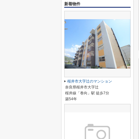
新着物件
桜井市大字辻のマンション
奈良県桜井市大字辻
桜井線「巻向」駅 徒歩7分
築54年