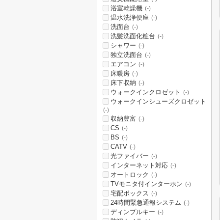
浴室乾燥機
(-)
温水洗浄便座
(-)
洗面台
(-)
洗髪洗面化粧台
(-)
シャワー
(-)
独立洗面台
(-)
エアコン
(-)
床暖房
(-)
床下収納
(-)
ウォークインクロゼット
(-)
ウォークインシューズクロゼット
(-)
収納豊富
(-)
CS
(-)
BS
(-)
CATV
(-)
光ファイバー
(-)
インターネット対応
(-)
オートロック
(-)
TVモニタ付インターホン
(-)
宅配ボックス
(-)
24時間緊急通報システム
(-)
ディンプルキー
(-)