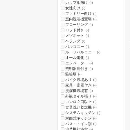
カップル向け
(-)
女性向け
(-)
ファミリー向け
(-)
室内洗濯機置場
(-)
フローリング
(-)
ロフト付き
(-)
メゾネット
(-)
ベランダ
(-)
バルコニー
(-)
ルーフバルコニー
(-)
オール電化
(-)
エレベーター
(-)
照明器具付き
(-)
駐輪場
(-)
バイク置場あり
(-)
家具・家電付き
(-)
洗濯機置場有
(-)
外観タイル張り
(-)
コンロ２口以上
(-)
食器洗い乾燥機
(-)
システムキッチン
(-)
対面式キッチン
(-)
バス・トイレ別
(-)
追焚機能浴室
(-)