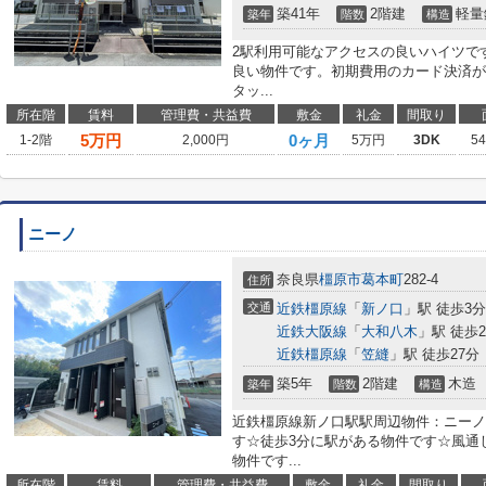
築41年
2階建
軽量
築年
階数
構造
2駅利用可能なアクセスの良いハイツで
良い物件です。初期費用のカード決済が
タッ...
所在階
賃料
管理費・共益費
敷金
礼金
間取り
5
万円
0ヶ月
1-2階
2,000円
5万円
3DK
5
ニーノ
奈良県
橿原市
葛本町
282-4
住所
交通
近鉄橿原線
「
新ノ口
」駅 徒歩3分
近鉄大阪線
「
大和八木
」駅 徒歩2
近鉄橿原線
「
笠縫
」駅 徒歩27分
築5年
2階建
木造
築年
階数
構造
近鉄橿原線新ノ口駅駅周辺物件：ニーノ
す☆徒歩3分に駅がある物件です☆風通
物件です...
所在階
賃料
管理費・共益費
敷金
礼金
間取り