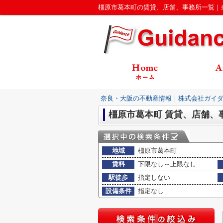
橿原市葛本町の賃貸、店舗、事務所一覧｜
奈良・大阪の不動産情報｜株式会社ガイ
橿原市葛本町 賃貸、店舗、
地域
橿原市葛本町
賃料
下限なし～上限なし
駅徒歩
指定しない
設備条件
指定なし