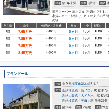
築1年未満
2階建
築年
階数
構造
業務スーパー 葛本店まで465mです！
家賃のカード決済で、月々の支払の手間
の物...
所在階
賃料
管理費・共益費
敷金
礼金
間取り
7.65
万円
0ヶ月
1階
4,400円
1ヶ月
1LDK
7.85
万円
0ヶ月
1階
4,400円
1ヶ月
1LDK
7.85
万円
0ヶ月
1階
4,400円
1ヶ月
1LDK
8.45
万円
0ヶ月
2階
4,600円
1ヶ月
2LDK
プランドール
奈良県
橿原市
葛本町
316-2
住所
交通
近鉄橿原線
「
新ノ口
」駅 徒歩7分
近鉄大阪線
「
大和八木
」駅 徒歩2
近鉄橿原線
「
笠縫
」駅 徒歩28分
築14年
2階建
木造
築年
階数
構造