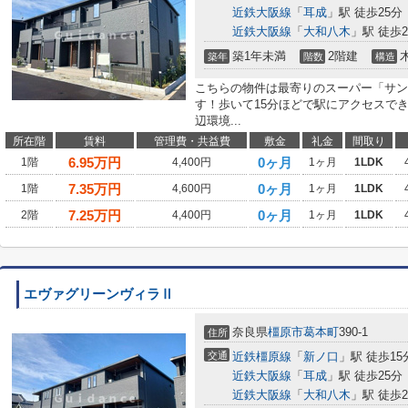
近鉄大阪線
「
耳成
」駅 徒歩25分
近鉄大阪線
「
大和八木
」駅 徒歩2
築1年未満
2階建
築年
階数
構造
こちらの物件は最寄りのスーパー「サンデ
す！歩いて15分ほどで駅にアクセスで
辺環境...
所在階
賃料
管理費・共益費
敷金
礼金
間取り
6.95
万円
0ヶ月
1階
4,400円
1ヶ月
1LDK
7.35
万円
0ヶ月
1階
4,600円
1ヶ月
1LDK
7.25
万円
0ヶ月
2階
4,400円
1ヶ月
1LDK
エヴァグリーンヴィラⅡ
奈良県
橿原市
葛本町
390-1
住所
交通
近鉄橿原線
「
新ノ口
」駅 徒歩15
近鉄大阪線
「
耳成
」駅 徒歩25分
近鉄大阪線
「
大和八木
」駅 徒歩2