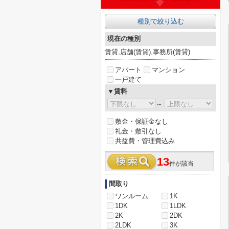
種別で絞り込む
現在の種別
賃貸,店舗(賃貸),事務所(賃貸)
アパート
マンション
一戸建て
▼賃料
～
敷金・保証金なし
礼金・敷引なし
共益費・管理費込み
13
件が該当
間取り
ワンルーム
1K
1DK
1LDK
2K
2DK
2LDK
3K