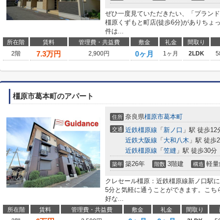
ぜひ一度見ていただきたい、「プランド
橿原くずもと町店(徒歩6分)がありち
件は...
所在階
賃料
管理費・共益費
敷金
礼金
間取り
7.3
万円
0ヶ月
2階
2,900円
1ヶ月
2LDK
5
橿原市葛本町のアパート
奈良県
橿原市
葛本町
住所
交通
近鉄橿原線
「
新ノ口
」駅 徒歩12
近鉄大阪線
「
大和八木
」駅 徒歩2
近鉄橿原線
「
笠縫
」駅 徒歩30分
築26年
3階建
軽量
築年
階数
構造
クレセール橿原：近鉄橿原線新ノ口駅に
5分と気軽に通うことができます。こち
好な...
所在階
賃料
管理費・共益費
敷金
礼金
間取り