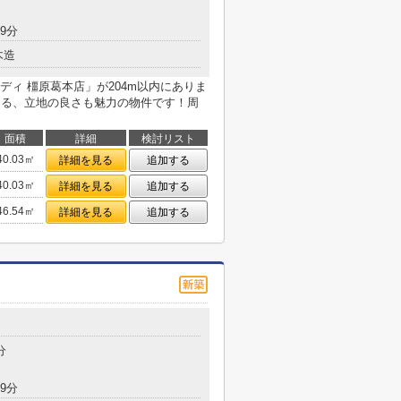
9分
木造
ィ 橿原葛本店」が204m以内にありま
きる、立地の良さも魅力の物件です！周
面積
詳細
検討リスト
40.03㎡
詳細を見る
追加する
40.03㎡
詳細を見る
追加する
46.54㎡
詳細を見る
追加する
分
9分