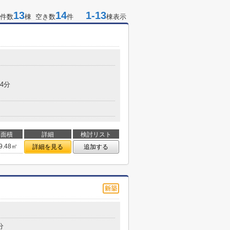
13
14
1-13
件数
棟 空き数
件
棟表示
4分
面積
詳細
検討リスト
9.48㎡
詳細を見る
追加する
分