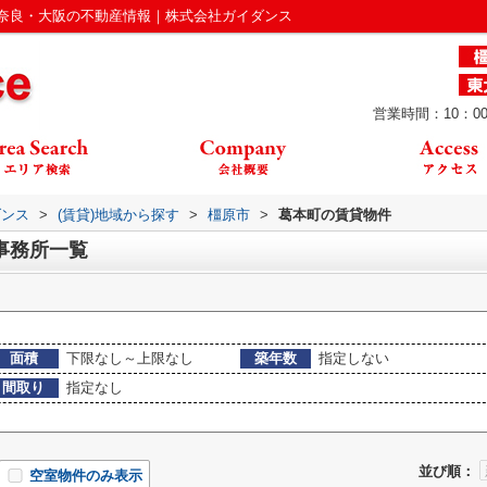
奈良・大阪の不動産情報｜株式会社ガイダンス
営業時間：10：00
ダンス
>
(賃貸)地域から探す
>
橿原市
>
葛本町の賃貸物件
事務所一覧
面積
下限なし～上限なし
築年数
指定しない
間取り
指定なし
並び順：
空室物件のみ表示