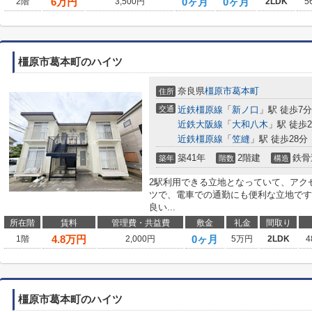
6
万円
0ヶ月
0ヶ月
2階
3,500円
2LDK
5
橿原市葛本町のハイツ
奈良県
橿原市
葛本町
住所
交通
近鉄橿原線
「
新ノ口
」駅 徒歩7分
近鉄大阪線
「
大和八木
」駅 徒歩2
近鉄橿原線
「
笠縫
」駅 徒歩28分
築41年
2階建
鉄骨
築年
階数
構造
2駅利用できる立地となっていて、アク
ツで、電車での通勤にも便利な立地です
良い...
所在階
賃料
管理費・共益費
敷金
礼金
間取り
4.8
万円
0ヶ月
1階
2,000円
5万円
2LDK
4
橿原市葛本町のハイツ