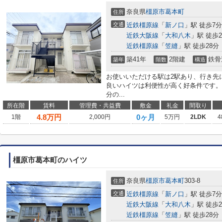
奈良県
橿原市
葛本町
住所
交通
近鉄橿原線
「
新ノ口
」駅 徒歩7分
近鉄大阪線
「
大和八木
」駅 徒歩2
近鉄橿原線
「
笠縫
」駅 徒歩28分
築41年
2階建
鉄骨
築年
階数
構造
お使いいただける駅は2駅あり、行き先
良いハイツは利便性が高く好条件です。
分の...
所在階
賃料
管理費・共益費
敷金
礼金
間取り
4.8
万円
0ヶ月
1階
2,000円
5万円
2LDK
4
橿原市葛本町のハイツ
奈良県
橿原市
葛本町
303-8
住所
交通
近鉄橿原線
「
新ノ口
」駅 徒歩7分
近鉄大阪線
「
大和八木
」駅 徒歩2
近鉄橿原線
「
笠縫
」駅 徒歩28分