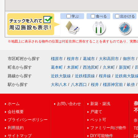
学ぶ
食べる
出かける
※地図上に表示される物件の位置は付近住所に所在することを表すものであり、実際
市区町村から探す
橿原市
/
桜井市
/
葛城市
/
大和高田市
/
御所市
/
町名から探す
葛本町
/
木原町
/
西池尻町
/
久米町
/
新賀町
/
路線から探す
近鉄大阪線
/
近鉄橿原線
/
桜井線
/
近鉄南大阪
駅から探す
大和八木
/
八木西口
/
桜井
/
橿原神宮前
/
畝傍
/
ホーム
お問い合わせ
新築・築浅
会社概要
戸建て
プライバシーポリシー
ペット可
奈
利用規約
ファミリー向け物件
TE
サイトマップ
DIY可能物件
FA