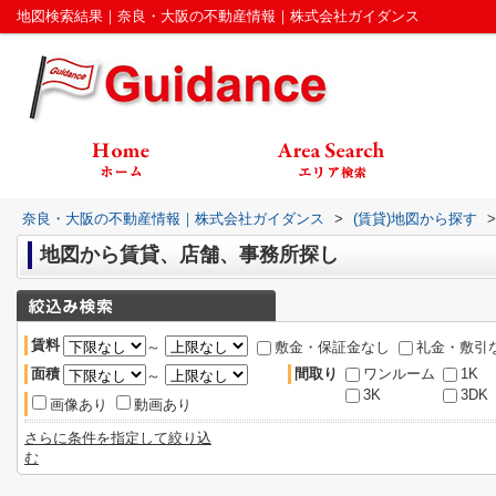
地図検索結果｜奈良・大阪の不動産情報｜株式会社ガイダンス
奈良・大阪の不動産情報｜株式会社ガイダンス
>
(賃貸)地図から探す
>
地図から賃貸、店舗、事務所探し
賃料
～
敷金・保証金なし
礼金・敷引
面積
間取り
ワンルーム
1K
～
3K
3DK
画像あり
動画あり
さらに条件を指定して絞り込
む