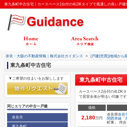
奈良・大阪の不動産情報｜株式会社ガイダンス
>
(戸建(売買))地域から
東九条町中古住宅
▼ご希望の住まいをお探しします
東九条町中古住宅
カースペース2台付の4LD
で居室全体が明るい印象です
同じエリアの中古一戸建
価格
奈良県
奈良
2,180
奈良市
万円
関西本線
「
町東」 停歩
東九条町