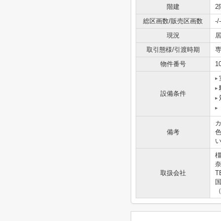
階建
2
総区画数/販売区画数
-/-
現況
取引態様/引渡時期
専
物件番号
1
設備条件
カ
備考
い
奈
取扱会社
T
国