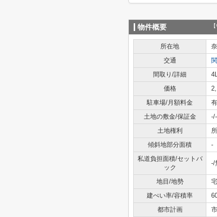
【
物件概要
所在地
交通
間取り/詳細
4
価格
2
駐車場/月額料金
有
土地の敷金/保証金
-/-
土地権利
傾斜地部分面積
-
私道負担面積/セットバ
-
ック
地目/地勢
宅
建ぺい率/容積率
6
都市計画