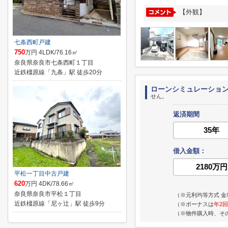
【外観】
七条西町戸建
750
万円 4LDK/76.16㎡
奈良県奈良市七条西町１丁目
近鉄橿原線「九条」駅 徒歩20分
ローンシミュレーショ
せん。
返済期間
借入金額：
平松一丁目中古戸建
620
万円 4DK/78.66㎡
奈良県奈良市平松１丁目
（※元利均等方式 金
近鉄橿原線「尼ヶ辻」駅 徒歩9分
（※ボーナスは
年2回
（※物件購入時、そ