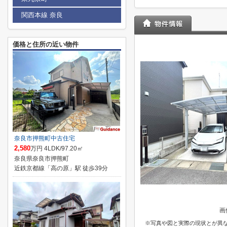
関西本線 奈良
価格と住所の近い物件
奈良市押熊町中古住宅
2,580
万円 4LDK/97.20㎡
奈良県奈良市押熊町
近鉄京都線「高の原」駅 徒歩39分
画
※写真や図と実際の現状とが異