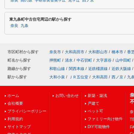
奈良
高の原
学研奈良登美ヶ丘
尼ヶ辻
西ノ京
東九条町中古住宅周辺の駅から探す
奈良
九条
市区町村から探す
奈良市
/
大和高田市
/
大和郡山市
/
橋本市
/
香
町名から探す
押熊町
/
清水
/
中石切町
/
大字原谷
/
山中田町
/
路線から探す
和歌山線
/
関西本線
/
近鉄橿原線
/
近鉄大阪線
/
駅から探す
大和小泉
/
ＪＲ五位堂
/
大和高田
/
西ノ京
/
九
ホーム
お問い合わせ
新築・築浅
会社概要
戸建て
プライバシーポリシー
ペット可
奈
利用規約
ファミリー向け物件
TE
サイトマップ
DIY可能物件
FA
C