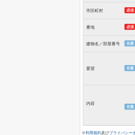
市区町村
必須
番地
必須
建物名／部屋番号
任意
要望
任意
内容
任意
※
利用規約
及び
プライバシー