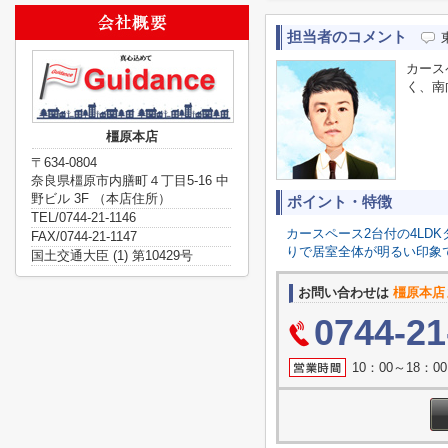
担当者のコメント
カース
く、南
橿原本店
〒634-0804
奈良県橿原市内膳町４丁目5-16 中
野ビル 3F （本店住所）
ポイント・特徴
TEL/0744-21-1146
カースペース2台付の4LD
FAX/0744-21-1147
りで居室全体が明るい印象
国土交通大臣 (1) 第10429号
お問い合わせは
橿原本店
0744-21
10：00～18：