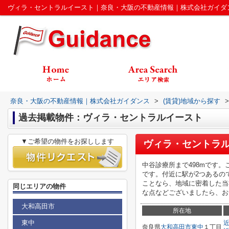
ヴィラ・セントラルイースト｜奈良・大阪の不動産情報｜株式会社ガイダ
奈良・大阪の不動産情報｜株式会社ガイダンス
>
(賃貸)地域から探す
>
過去掲載物件：ヴィラ・セントラルイースト
▼ご希望の物件をお探しします
ヴィラ・セントラ
中谷診療所まで498mです
です。付近に駅が2つあるの
ことなら、地域に密着した当
同じエリアの物件
な点などございましたら、お
大和高田市
所在地
東中
奈良県
大和高田市
東中
１丁目