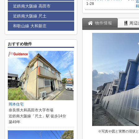
1-28
近鉄南大阪線 高田市
近鉄南大阪線 尺土
物件情報
周辺
和歌山線 大和新庄
おすすめ物件
岡本住宅
奈良県大和高田市大字市場
近鉄南大阪線「尺土」駅 徒歩14分
築49年
※写真や図と実際の現状と