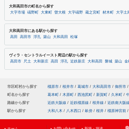
大和高田市の町名から探す
大字市場
礒野町
大東町
曽大根
大字礒野
蔵之宮町
材木町
大字土
大和高田市にある駅から探す
高田
高田市
浮孔
築山
大和高田
松塚
ヴィラ・セントラルイースト周辺の駅から探す
高田市
尺土
大和新庄
高田
浮孔
近鉄新庄
大和高田
磐城
築山
金
市区町村から探す
橿原市
/
桜井市
/
葛城市
/
大和高田市
/
御所市
/
町名から探す
葛本町
/
木原町
/
西池尻町
/
新賀町
/
久米町
/
路線から探す
近鉄大阪線
/
近鉄橿原線
/
桜井線
/
近鉄南大阪
駅から探す
大和八木
/
八木西口
/
畝傍
/
桜井
/
橿原神宮前
/
ホーム
お問い合わせ
新築・築浅