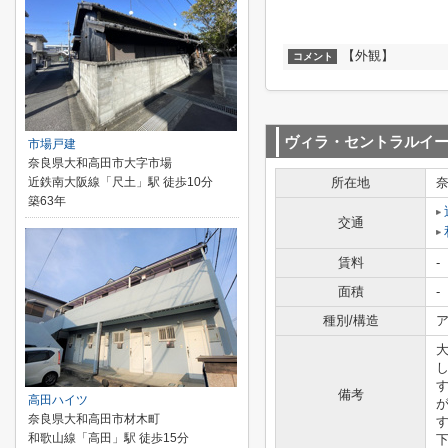
【外観】
コメント
ヴィラ・セントラルイ
市場戸建
奈良県大和高田市大字市場
近鉄南大阪線「尺土」駅 徒歩10分
所在地
築63年
交通
賃料
-
面積
-
種別/構造
ア
備考
高田ハイツ
奈良県大和高田市材木町
和歌山線「高田」駅 徒歩15分