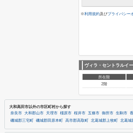
※
利用規約
及び
プライバシー
ヴィラ・セントラルイ
所在階
2階
大和高田市以外の市区町村から探す
奈良市
大和郡山市
天理市
橿原市
桜井市
五條市
御所市
生駒市
磯城郡三宅町
磯城郡田原本町
高市郡高取町
北葛城郡上牧町
北葛城