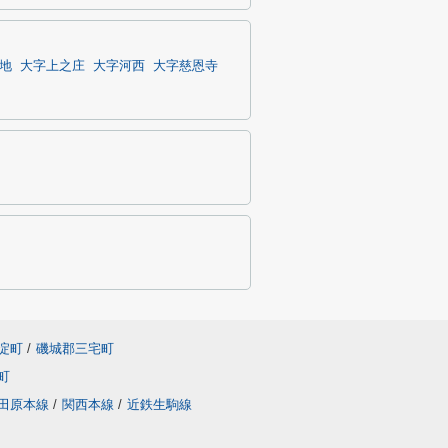
地
大字上之庄
大字河西
大字慈恩寺
淀町
/
磯城郡三宅町
町
田原本線
/
関西本線
/
近鉄生駒線