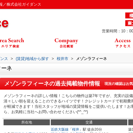
報／株式会社ガイダンス
営業時間：10：00
ダンス
>
(賃貸)地域から探す
>
桜井市
>
メゾンラフィーネ
ィーネ
メゾンラフィーネ
の過去掲載物件情報
現況の確認はお気
メゾンラフィーネの詳しい情報！こちらの物件は築7年ですが、充実の設
清々しい朝を迎えることのできるハイツです！クレジットカードで初期費
が軽減できます！当社スタッフが地域の賃貸情報をご提供いたします！お
ら、お気軽に当社へお問い合わせください(*^_^*)
所在地
交通
近鉄大阪線
「
桜井
」駅 徒歩20分
築