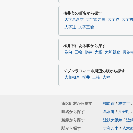
桜井市の町名から探す
大字東新堂
大字西之宮
大字谷
大字
大字辻
大字三輪
桜井市にある駅から探す
巻向
三輪
桜井
大福
大和朝倉
長谷
メゾンラフィーネ周辺の駅から探す
大和朝倉
桜井
三輪
大福
市区町村から探す
橿原市
/
桜井市
/
町名から探す
葛本町
/
久米町
/
路線から探す
近鉄大阪線
/
近
駅から探す
大和八木
/
八木