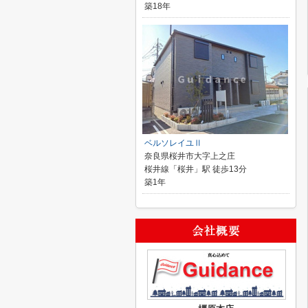
築18年
ベルソレイユⅡ
奈良県桜井市大字上之庄
桜井線「桜井」駅 徒歩13分
築1年