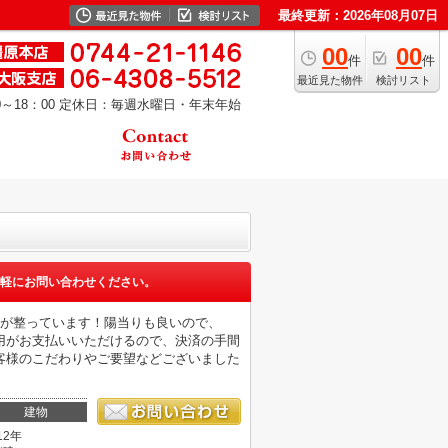
最終更新：2026年08月07日
00
00
件
件
最近見た物件
検討リスト
～18：00
定休日：毎週水曜日・年末年始
軽にお問い合わせください。
備が整っています！陽当りも良いので、
用がお支払いいただけるので、決済の手間
客様のこだわりやご要望などございました
建物
12年