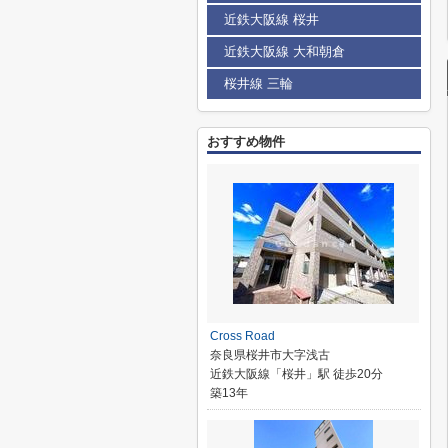
近鉄大阪線 桜井
近鉄大阪線 大和朝倉
桜井線 三輪
おすすめ物件
Cross Road
奈良県桜井市大字浅古
近鉄大阪線「桜井」駅 徒歩20分
築13年