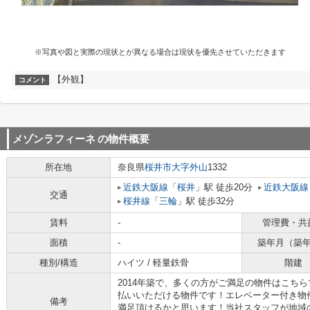
※写真や図と実際の現状とが異なる場合は現状を優先させていただきます
【外観】
コメント
メゾンラフィーネ
の物件概要
所在地
奈良県
桜井市
大字外山
1332
近鉄大阪線
「
桜井
」駅 徒歩20分
近鉄大阪線
交通
桜井線
「
三輪
」駅 徒歩32分
賃料
-
管理費・共
面積
-
築年月（築
種別/構造
ハイツ / 軽量鉄骨
階建
2014年築で、多くの方がご満足の物件はこち
払いいただける物件です！エレベーター付き物
備考
満足頂けるかと思います！当社スタッフが地域