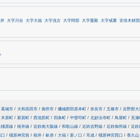
桜井
大字川合
大字大福
大字浅古
大字阿部
大字粟殿
大字戒重
安倍木材団
寺
葛城市
/
大和高田市
/
御所市
/
磯城郡田原本町
/
奈良市
/
五條市
/
吉野郡大
木原町
/
新賀町
/
西池尻町
/
四条町
/
中曽司町
/
北妙法寺町
/
鳥屋町
/
見瀬
鉄橿原線
/
桜井線
/
近鉄南大阪線
/
和歌山線
/
近鉄吉野線
/
近鉄御所線
/
近鉄
西口
/
橿原神宮前
/
桜井
/
畝傍
/
大福
/
新ノ口
/
耳成
/
橿原神宮西口
/
香久山