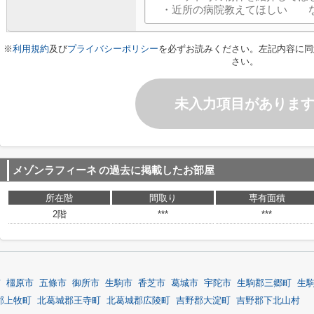
※
利用規約
及び
プライバシーポリシー
を必ずお読みください。左記内容に同
さい。
未入力項目がありま
メゾンラフィーネ
の過去に掲載したお部屋
所在階
間取り
専有面積
2階
***
***
市
橿原市
五條市
御所市
生駒市
香芝市
葛城市
宇陀市
生駒郡三郷町
生
郡上牧町
北葛城郡王寺町
北葛城郡広陵町
吉野郡大淀町
吉野郡下北山村