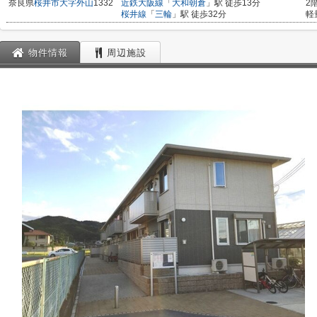
奈良県
桜井市
大字外山
1332
近鉄大阪線
「
大和朝倉
」駅 徒歩13分
2
桜井線
「
三輪
」駅 徒歩32分
軽
物件情報
周辺施設