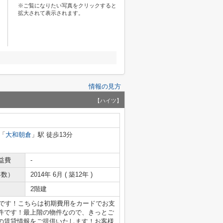
※ご覧になりたい写真をクリックすると
拡大されて表示されます。
情報の見方
【ハイツ】
「
大和朝倉
」駅 徒歩13分
益費
-
年数）
2014年 6月 ( 築12年 )
2階建
らです！こちらは初期費用をカードでお支
件です！最上階の物件なので、きっとご
の賃貸情報をご提供いたします！お客様