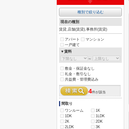
種別で絞り込む
現在の種別
賃貸,店舗(賃貸),事務所(賃貸)
アパート
マンション
一戸建て
▼賃料
～
敷金・保証金なし
礼金・敷引なし
共益費・管理費込み
4
件が該当
間取り
ワンルーム
1K
1DK
1LDK
2K
2DK
2LDK
3K