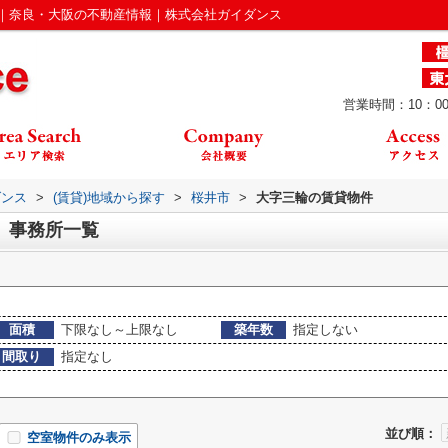
｜奈良・大阪の不動産情報｜株式会社ガイダンス
営業時間：10：00
ダンス
>
(賃貸)地域から探す
>
桜井市
>
大字三輪の賃貸物件
、事務所一覧
面積
下限なし～上限なし
築年数
指定しない
間取り
指定なし
並び順：
空室物件のみ表示