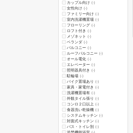
カップル向け
(-)
女性向け
(-)
ファミリー向け
(-)
室内洗濯機置場
(-)
フローリング
(-)
ロフト付き
(-)
メゾネット
(-)
ベランダ
(-)
バルコニー
(-)
ルーフバルコニー
(-)
オール電化
(-)
エレベーター
(-)
照明器具付き
(-)
駐輪場
(-)
バイク置場あり
(-)
家具・家電付き
(-)
洗濯機置場有
(-)
外観タイル張り
(-)
コンロ２口以上
(-)
食器洗い乾燥機
(-)
システムキッチン
(-)
対面式キッチン
(-)
バス・トイレ別
(-)
追焚機能浴室
(-)