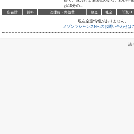
好で、魅力的な住環境のある、2024
歩10分の...
所在階
賃料
管理費・共益費
敷金
礼金
間取り
現在空室情報がありません。
メゾンラシャンスNへのお問い合わせは
該