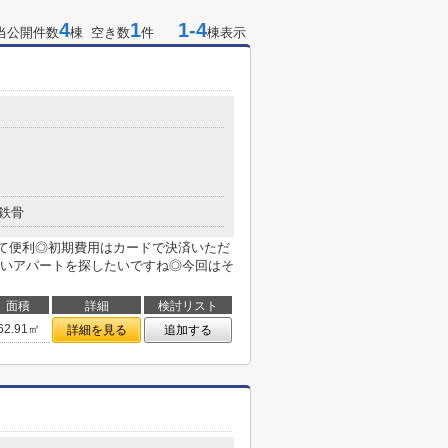
4
1
1-4
当公開件数
棟 空き数
件
棟表示
鉄骨
て便利◎初期費用はカードで決済いただ
いアパートを探したいですね◎今回はそ
面積
詳細
検討リスト
62.91㎡
詳細を見る
追加する