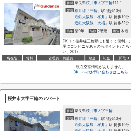
奈良県
桜井市
大字三輪
111-1
住所
交通
桜井線
「
三輪
」駅 徒歩10分
近鉄大阪線
「
桜井
」駅 徒歩19分
近鉄大阪線
「
大福
」駅 徒歩32分
築9年
2階建
木造
築年
階数
構造
DKⅡ：桜井線三輪駅にも近くて便利♪ミ
場にコンビニがあるのもポイント♪こち
い、2017...
所在階
賃料
管理費・共益費
敷金
礼金
間取り
現在空室情報がありません。
DKⅡへのお問い合わせはこちら
桜井市大字三輪のアパート
奈良県
桜井市
大字三輪
住所
交通
桜井線
「
三輪
」駅 徒歩10分
近鉄大阪線
「
桜井
」駅 徒歩19分
近鉄大阪線
「
大福
」駅 徒歩32分