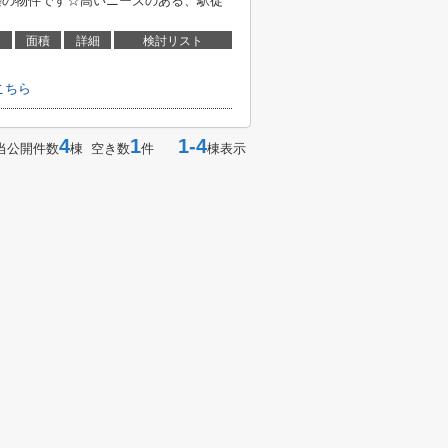
年築の物件です☆高いニーズのある、駅徒
面積
詳細
検討リスト
こちら
4
1
1-4
当公開件数
棟 空き数
件
棟表示