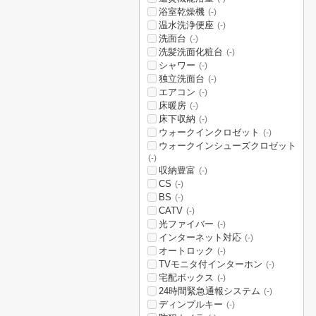
浴室乾燥機
(-)
温水洗浄便座
(-)
洗面台
(-)
洗髪洗面化粧台
(-)
シャワー
(-)
独立洗面台
(-)
エアコン
(-)
床暖房
(-)
床下収納
(-)
ウォークインクロゼット
(-)
ウォークインシューズクロゼット
(-)
収納豊富
(-)
CS
(-)
BS
(-)
CATV
(-)
光ファイバー
(-)
インターネット対応
(-)
オートロック
(-)
TVモニタ付インターホン
(-)
宅配ボックス
(-)
24時間緊急通報システム
(-)
ディンプルキー
(-)