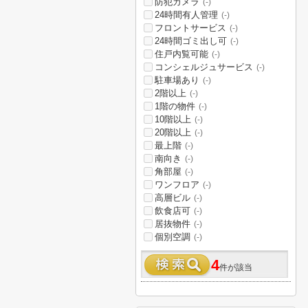
防犯カメラ
(-)
24時間有人管理
(-)
フロントサービス
(-)
24時間ゴミ出し可
(-)
住戸内覧可能
(-)
コンシェルジュサービス
(-)
駐車場あり
(-)
2階以上
(-)
1階の物件
(-)
10階以上
(-)
20階以上
(-)
最上階
(-)
南向き
(-)
角部屋
(-)
ワンフロア
(-)
高層ビル
(-)
飲食店可
(-)
居抜物件
(-)
個別空調
(-)
4
件が該当