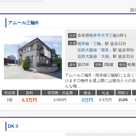
該
アムール三輪B
奈良県
桜井市
大字三輪
149-1
住所
交通
桜井線
「
三輪
」駅 徒歩12分
近鉄大阪線
「
桜井
」駅 徒歩30分
近鉄大阪線
「
大福
」駅 徒歩31分
築23年
2階建
軽量
築年
階数
構造
アムール三輪B：桜井線三輪駅にも近く
けます◎物件を選ぶ際には陽当たりの良
んな物...
所在階
賃料
管理費・共益費
敷金
礼金
間取り
6.3
万円
0万円
1階
3,500円
6.3万円
2LDK
DKⅡ