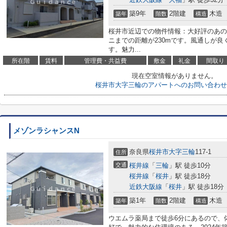
築9年
2階建
木造
築年
階数
構造
桜井市近辺での物件情報：大好評のあの
ニまでの距離が230mです。風通しが
す。魅力...
所在階
賃料
管理費・共益費
敷金
礼金
間取り
現在空室情報がありません。
桜井市大字三輪のアパートへのお問い合わせ
メゾンラシャンスN
奈良県
桜井市
大字三輪
117-1
住所
交通
桜井線
「
三輪
」駅 徒歩10分
桜井線
「
桜井
」駅 徒歩18分
近鉄大阪線
「
桜井
」駅 徒歩18分
築1年
2階建
木造
築年
階数
構造
ウエムラ薬局まで徒歩6分にあるので、