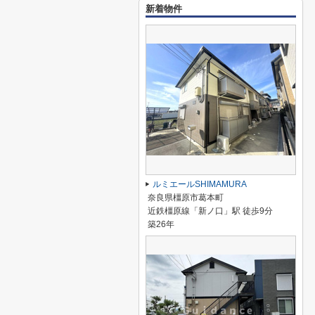
新着物件
ルミエールSHIMAMURA
奈良県橿原市葛本町
近鉄橿原線「新ノ口」駅 徒歩9分
築26年