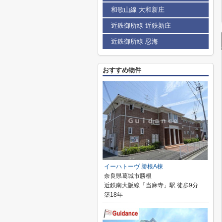
和歌山線 大和新庄
近鉄御所線 近鉄新庄
近鉄御所線 忍海
おすすめ物件
イーハトーヴ 勝根A棟
奈良県葛城市勝根
近鉄南大阪線「当麻寺」駅 徒歩9分
築18年