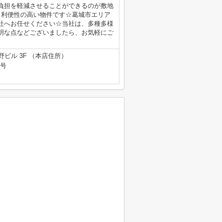
負担を軽減させることができるのが敷地
も利便性の高い物件です☆葛城市エリア
社へお任せください☆当社は、多種多様
明な点などございましたら、お気軽にご
野ビル 3F （本店住所）
9号