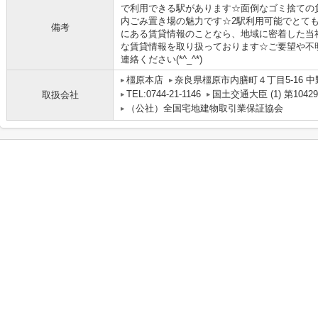
で利用できる駅があります☆面倒なゴミ捨ての
内ごみ置き場の魅力です☆2駅利用可能でとて
備考
にある賃貸情報のことなら、地域に密着した当
な賃貸情報を取り扱っております☆ご要望や不
連絡ください(*^_^*)
橿原本店
奈良県橿原市内膳町４丁目5-16 中
TEL:0744-21-1146
国土交通大臣 (1) 第1042
取扱会社
（公社）全国宅地建物取引業保証協会