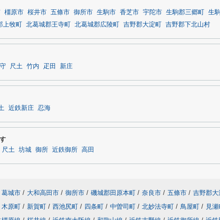
市
橿原市
桜井市
五條市
御所市
生駒市
香芝市
宇陀市
生駒郡三郷町
生
郡上牧町
北葛城郡王寺町
北葛城郡広陵町
吉野郡大淀町
吉野郡下北山村
守
尺土
竹内
疋田
新庄
土
近鉄新庄
忍海
す
尺土
坊城
御所
近鉄御所
高田
葛城市
/
大和高田市
/
御所市
/
磯城郡田原本町
/
奈良市
/
五條市
/
吉野郡大
木原町
/
新賀町
/
西池尻町
/
四条町
/
中曽司町
/
北妙法寺町
/
鳥屋町
/
見瀬