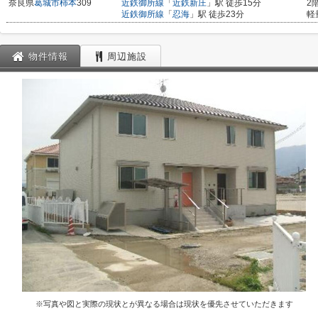
奈良県
葛城市
柿本
309
近鉄御所線
「
近鉄新庄
」駅 徒歩15分
2
近鉄御所線
「
忍海
」駅 徒歩23分
軽
物件情報
周辺施設
※写真や図と実際の現状とが異なる場合は現状を優先させていただきます