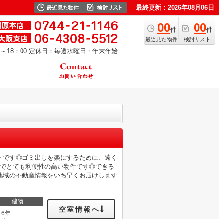
最終更新：2026年08月06日
00
00
件
件
最近見た物件
検討リスト
～18：00
定休日：毎週水曜日・年末年始
トです◎ゴミ出しを楽にするために、遠く
能でとても利便性の高い物件です◎できる
地域の不動産情報をいち早くお届けします
建物
空室情報へ
16年