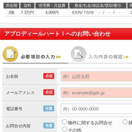
所在階
賃料
管理費・共益費
敷金/礼金/保証金/償却/敷引
2階
7.3万円
4,000円
/
/
/
/
0万円
7万円
-
-
-
アプロディールハートⅠ
へのお問い合わせ
お名前
必須
メールアドレス
必須
電話番号
任意
物件に関するお問合せ
お問合せ内容
任意
その他