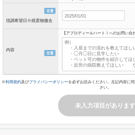
任意
現調希望日※残置物撤去
【アプロディールハートⅠへのお問い合
内容
任意
※
利用規約
及び
プライバシーポリシー
を必ずお読みください。左記内容に同
さい。
未入力項目がありま