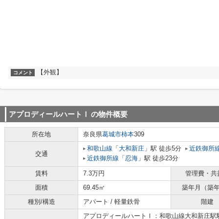
【外観】
コメント
アプロディールハートⅠ
の物件概要
所在地
奈良県
葛城市
柿本
309
和歌山線
「
大和新庄
」駅 徒歩5分
近鉄御所
交通
近鉄御所線
「
忍海
」駅 徒歩23分
賃料
7.3万円
管理費・共
面積
69.45㎡
築年月（築
種別/構造
アパート / 軽量鉄骨
階建
アプロディールハートⅠ：和歌山線大和新庄駅