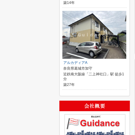
築14年
アルカディアA
奈良県葛城市加守
近鉄南大阪線「二上神社口」駅 徒歩1
分
築27年