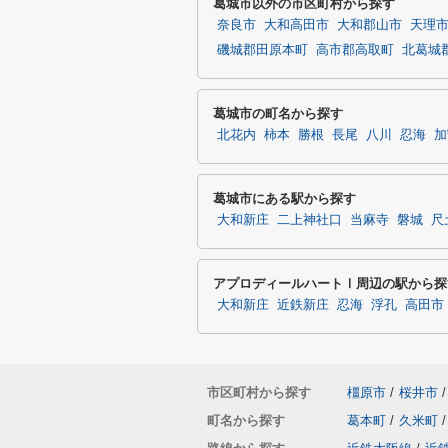
葛城市以外の市区町村から探す
奈良市
大和高田市
大和郡山市
天理
磯城郡田原本町
高市郡高取町
北葛城
葛城市の町名から探す
北花内
柿本
勝根
長尾
八川
忍海
加
葛城市にある駅から探す
大和新庄
二上神社口
当麻寺
磐城
尺
アプロディールハートⅠ周辺の駅から探
大和新庄
近鉄新庄
忍海
浮孔
高田市
市区町村から探す
橿原市
/
桜井市
/
町名から探す
葛本町
/
久米町
/