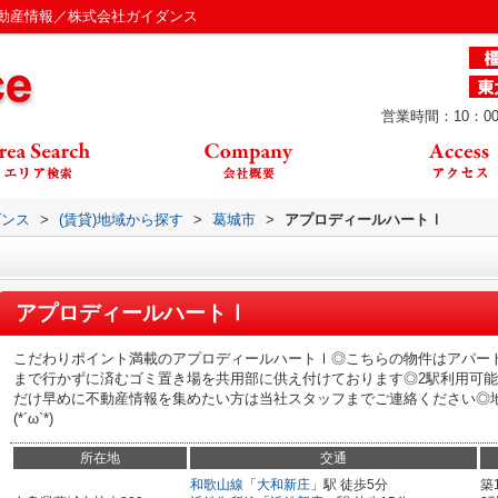
動産情報／株式会社ガイダンス
営業時間：10：00
ダンス
>
(賃貸)地域から探す
>
葛城市
>
アプロディールハートⅠ
アプロディールハートⅠ
こだわりポイント満載のアプロディールハートⅠ◎こちらの物件はアパー
まで行かずに済むゴミ置き場を共用部に供え付けております◎2駅利用可
だけ早めに不動産情報を集めたい方は当社スタッフまでご連絡ください◎
(*´ω`*)
所在地
交通
和歌山線
「
大和新庄
」駅 徒歩5分
築