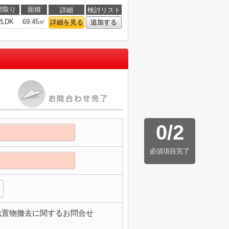
間取り
面積
詳細
検討リスト
2LDK
69.45㎡
詳細を見る
追加する
0
/
2
必須項目完了
残置物撤去に関するお問合せ