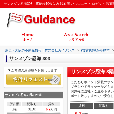
奈良・大阪の不動産情報｜株式会社ガイダンス
>
(賃貸)地域から探す
>
サンメゾン忍海 303
▼ご希望のお部屋をお探しします
サンメゾン忍海 3階
こだわりポイント満載のサン
ブラシやドライヤーなどもま
お気軽に当社へご連絡下さい
サンメゾン忍海
の他の空室
ポート致しますのでご安心し
所在階
間取り
賃料
賃料
間取り
3階
3LDK
6.2
万円