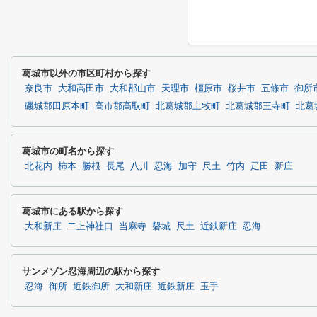
葛城市以外の市区町村から探す
奈良市
大和高田市
大和郡山市
天理市
橿原市
桜井市
五條市
御所
磯城郡田原本町
高市郡高取町
北葛城郡上牧町
北葛城郡王寺町
北葛
葛城市の町名から探す
北花内
柿本
勝根
長尾
八川
忍海
加守
尺土
竹内
疋田
新庄
葛城市にある駅から探す
大和新庄
二上神社口
当麻寺
磐城
尺土
近鉄新庄
忍海
サンメゾン忍海周辺の駅から探す
忍海
御所
近鉄御所
大和新庄
近鉄新庄
玉手