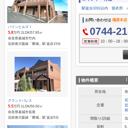
駅徒歩10分以内
脱衣所
お問い合わせは
橿原本店
パインヒルズⅠ
0744-21
5.8
万円 2LDK/57.85㎡
奈良県葛城市竹内
10：00～18：
近鉄南大阪線「磐城」駅 徒歩15分
【
物件概要
所在地
グランドパレス
交通
5.5
万円 1LDK/50.00㎡
奈良県葛城市長尾
近鉄南大阪線「磐城」駅 徒歩5分
間取り/詳細
3
賃料
5