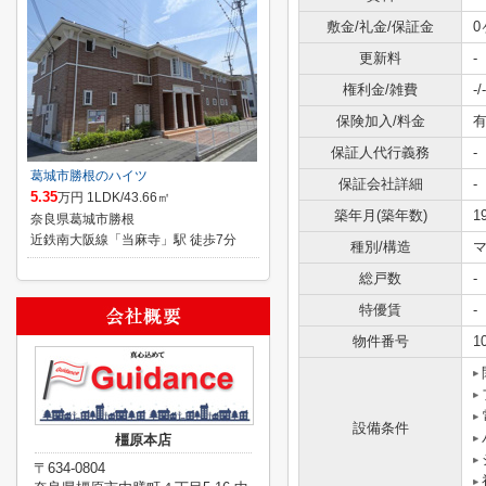
敷金/礼金/保証金
0
更新料
-
権利金/雑費
-/-
保険加入/料金
有
保証人代行義務
-
葛城市勝根のハイツ
保証会社詳細
-
5.35
万円 1LDK/43.66㎡
築年月(築年数)
1
奈良県葛城市勝根
近鉄南大阪線「当麻寺」駅 徒歩7分
種別/構造
総戸数
-
特優賃
-
物件番号
1
設備条件
橿原本店
〒634-0804