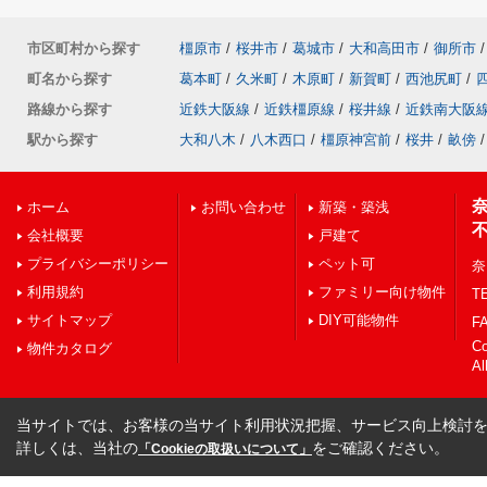
市区町村から探す
橿原市
/
桜井市
/
葛城市
/
大和高田市
/
御所市
/
町名から探す
葛本町
/
久米町
/
木原町
/
新賀町
/
西池尻町
/
路線から探す
近鉄大阪線
/
近鉄橿原線
/
桜井線
/
近鉄南大阪
駅から探す
大和八木
/
八木西口
/
橿原神宮前
/
桜井
/
畝傍
/
ホーム
お問い合わせ
新築・築浅
会社概要
戸建て
プライバシーポリシー
ペット可
奈
利用規約
ファミリー向け物件
TE
サイトマップ
DIY可能物件
FA
C
物件カタログ
Al
当サイトでは、お客様の当サイト利用状況把握、サービス向上検討を目
詳しくは、当社の
をご確認ください。
「Cookieの取扱いについて」