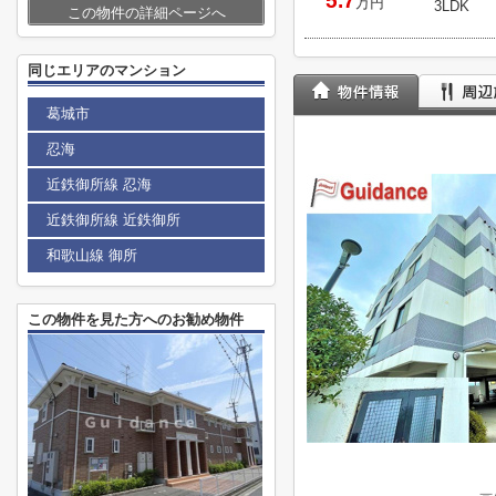
5.7
万円
3LDK
この物件の詳細ページへ
同じエリアのマンション
葛城市
忍海
近鉄御所線 忍海
近鉄御所線 近鉄御所
和歌山線 御所
この物件を見た方へのお勧め物件