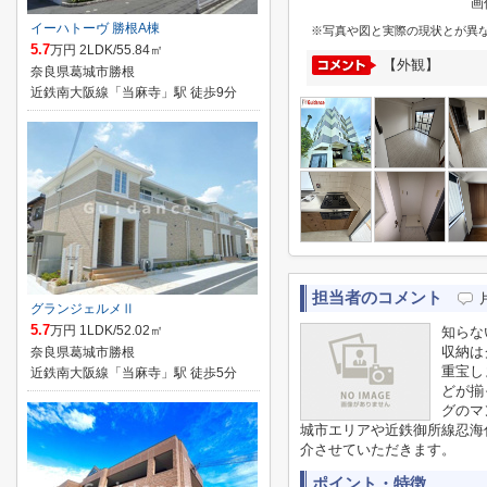
画
イーハトーヴ 勝根A棟
※写真や図と実際の現状とが異
5.7
万円 2LDK/55.84㎡
【外観】
奈良県葛城市勝根
近鉄南大阪線「当麻寺」駅 徒歩9分
担当者のコメント
グランジェルメⅡ
5.7
万円 1LDK/52.02㎡
知らな
収納は
奈良県葛城市勝根
重宝し
近鉄南大阪線「当麻寺」駅 徒歩5分
どが揃
グのマ
城市エリアや近鉄御所線忍海
介させていただきます。
ポイント・特徴