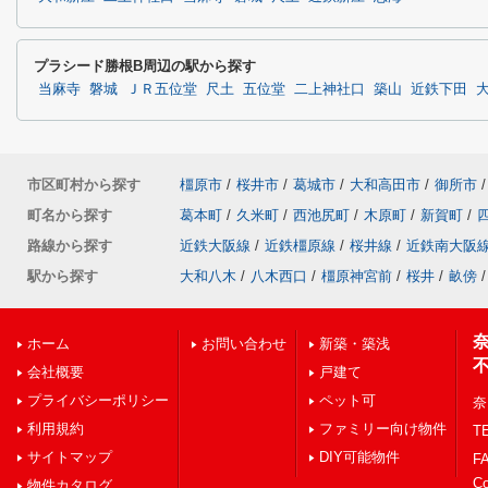
プラシード勝根B周辺の駅から探す
当麻寺
磐城
ＪＲ五位堂
尺土
五位堂
二上神社口
築山
近鉄下田
市区町村から探す
橿原市
/
桜井市
/
葛城市
/
大和高田市
/
御所市
/
町名から探す
葛本町
/
久米町
/
西池尻町
/
木原町
/
新賀町
/
路線から探す
近鉄大阪線
/
近鉄橿原線
/
桜井線
/
近鉄南大阪
駅から探す
大和八木
/
八木西口
/
橿原神宮前
/
桜井
/
畝傍
/
ホーム
お問い合わせ
新築・築浅
会社概要
戸建て
プライバシーポリシー
ペット可
奈
利用規約
ファミリー向け物件
TE
サイトマップ
DIY可能物件
FA
C
物件カタログ