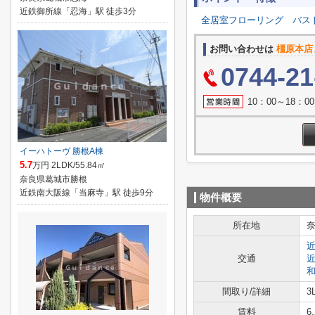
近鉄御所線「忍海」駅 徒歩3分
全居室フローリング
バス
お問い合わせは
橿原本店
0744-21
10：00～18：
イーハトーヴ 勝根A棟
5.7
万円 2LDK/55.84㎡
奈良県葛城市勝根
近鉄南大阪線「当麻寺」駅 徒歩9分
物件概要
所在地
交通
間取り/詳細
3
賃料
6