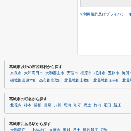
※
利用規約
及び
プライバシー
葛城市以外の市区町村から探す
奈良市
大和高田市
大和郡山市
天理市
橿原市
桜井市
五條市
御所
磯城郡田原本町
高市郡高取町
北葛城郡上牧町
北葛城郡王寺町
北葛
葛城市の町名から探す
北花内
柿本
勝根
長尾
八川
忍海
加守
尺土
竹内
疋田
新庄
葛城市にある駅から探す
大和新庄
二上神社口
当麻寺
磐城
尺土
近鉄新庄
忍海