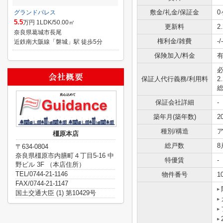
敷金/礼金/保証金
0
グランドパレス
5.5
万円 1LDK/50.00㎡
更新料
2
奈良県葛城市長尾
権利金/雑費
-/-
近鉄南大阪線「磐城」駅 徒歩5分
保険加入/料金
有
必
保証人代行義務/利用料
2
総
保証会社詳細
-
築年月(築年数)
2
種別/構造
ア
橿原本店
総戸数
8
〒634-0804
奈良県橿原市内膳町４丁目5-16 中
特優賃
-
野ビル 3F （本店住所）
TEL/0744-21-1146
物件番号
1
FAX/0744-21-1147
国土交通大臣 (1) 第10429号