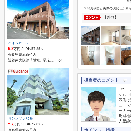
画
※写真や図と実際の現状とが異
【外観】
パインヒルズⅠ
5.8
万円 2LDK/57.85㎡
奈良県葛城市竹内
近鉄南大阪線「磐城」駅 徒歩15分
担当者のコメント
ぜひ一
シ♪共
設備は
ューズ
ーナー
周辺地
サンメゾン忍海
大阪線
5.7
万円 3LDK/72.03㎡
ポイント・特徴
奈良県葛城市忍海