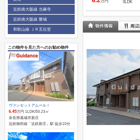
6.2
万円
3LDK
近鉄南大阪線 当麻寺
近鉄南大阪線 磐城
和歌山線 ＪＲ五位堂
この物件を見た方へのお勧め物件
ヴァンセットアムールⅠ
6.45
万円 1LDK/50.23㎡
奈良県葛城市新庄
近鉄御所線「近鉄新庄」駅 徒歩10分