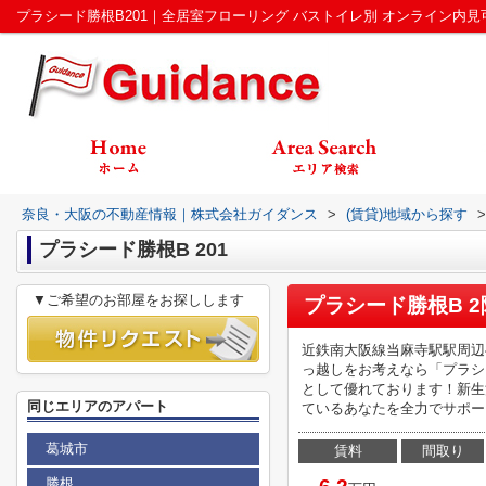
奈良・大阪の不動産情報｜株式会社ガイダンス
>
(賃貸)地域から探す
>
プラシード勝根B 201
▼ご希望のお部屋をお探しします
プラシード勝根B 2
近鉄南大阪線当麻寺駅駅周辺
っ越しをお考えなら「プラシ
として優れております！新生
同じエリアのアパート
ているあなたを全力でサポート
葛城市
賃料
間取り
勝根