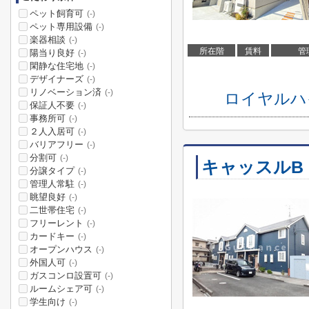
ペット飼育可
(-)
ペット専用設備
(-)
楽器相談
(-)
所在階
賃料
管
陽当り良好
(-)
閑静な住宅地
(-)
デザイナーズ
(-)
リノベーション済
(-)
ロイヤルハ
保証人不要
(-)
事務所可
(-)
２人入居可
(-)
バリアフリー
(-)
分割可
(-)
キャッスルB
分譲タイプ
(-)
管理人常駐
(-)
眺望良好
(-)
二世帯住宅
(-)
フリーレント
(-)
カードキー
(-)
オープンハウス
(-)
外国人可
(-)
ガスコンロ設置可
(-)
ルームシェア可
(-)
学生向け
(-)