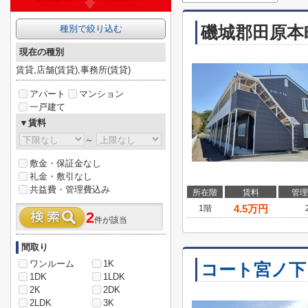
磯城郡田原本
種別で絞り込む
現在の種別
賃貸,店舗(賃貸),事務所(賃貸)
アパート
マンション
一戸建て
▼賃料
～
敷金・保証金なし
礼金・敷引なし
共益費・管理費込み
所在階
賃料
管理
4.5
万円
1階
2
件が該当
間取り
ワンルーム
1K
コート宮ノ下
1DK
1LDK
2K
2DK
2LDK
3K