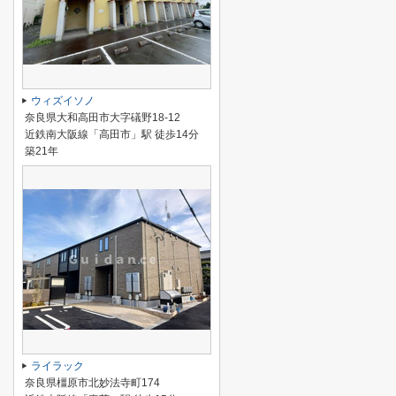
ウィズイソノ
奈良県大和高田市大字礒野18-12
近鉄南大阪線「高田市」駅 徒歩14分
築21年
ライラック
奈良県橿原市北妙法寺町174