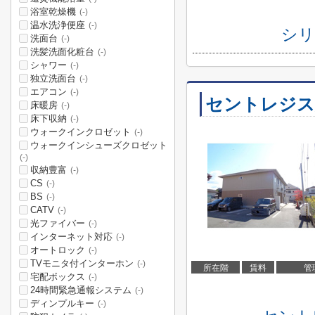
浴室乾燥機
(-)
温水洗浄便座
(-)
シリ
洗面台
(-)
洗髪洗面化粧台
(-)
シャワー
(-)
独立洗面台
(-)
エアコン
(-)
セントレジス
床暖房
(-)
床下収納
(-)
ウォークインクロゼット
(-)
ウォークインシューズクロゼット
(-)
収納豊富
(-)
CS
(-)
BS
(-)
CATV
(-)
光ファイバー
(-)
インターネット対応
(-)
オートロック
(-)
TVモニタ付インターホン
(-)
所在階
賃料
管
宅配ボックス
(-)
24時間緊急通報システム
(-)
ディンプルキー
(-)