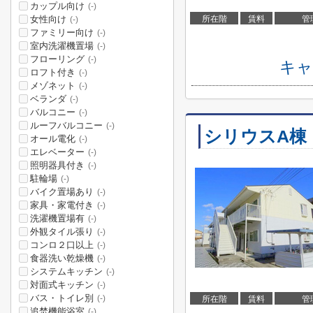
カップル向け
(-)
女性向け
所在階
賃料
管
(-)
ファミリー向け
(-)
室内洗濯機置場
(-)
フローリング
(-)
キャ
ロフト付き
(-)
メゾネット
(-)
ベランダ
(-)
バルコニー
(-)
ルーフバルコニー
(-)
シリウスA棟
オール電化
(-)
エレベーター
(-)
照明器具付き
(-)
駐輪場
(-)
バイク置場あり
(-)
家具・家電付き
(-)
洗濯機置場有
(-)
外観タイル張り
(-)
コンロ２口以上
(-)
食器洗い乾燥機
(-)
システムキッチン
(-)
対面式キッチン
(-)
バス・トイレ別
(-)
所在階
賃料
管
追焚機能浴室
(-)