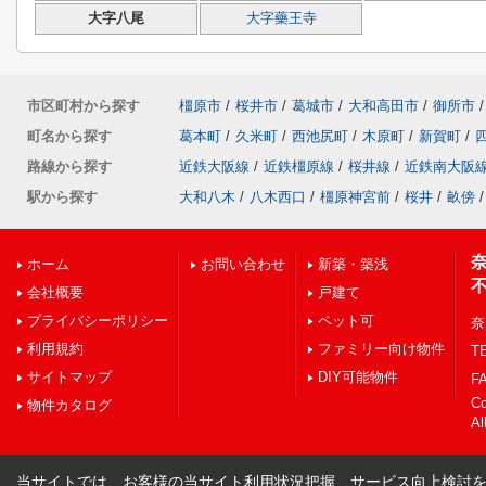
大字八尾
大字藥王寺
市区町村から探す
橿原市
/
桜井市
/
葛城市
/
大和高田市
/
御所市
/
町名から探す
葛本町
/
久米町
/
西池尻町
/
木原町
/
新賀町
/
路線から探す
近鉄大阪線
/
近鉄橿原線
/
桜井線
/
近鉄南大阪
駅から探す
大和八木
/
八木西口
/
橿原神宮前
/
桜井
/
畝傍
/
ホーム
お問い合わせ
新築・築浅
会社概要
戸建て
プライバシーポリシー
ペット可
奈
利用規約
ファミリー向け物件
TE
サイトマップ
DIY可能物件
FA
C
物件カタログ
Al
当サイトでは、お客様の当サイト利用状況把握、サービス向上検討を目