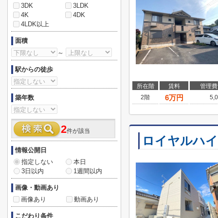
3DK
3LDK
4K
4DK
4LDK以上
面積
～
駅からの徒歩
所在階
賃料
管理費
6
万円
築年数
2階
5,
2
件が該当
ロイヤルハイ
情報公開日
指定しない
本日
3日以内
1週間以内
画像・動画あり
画像あり
動画あり
こだわり条件