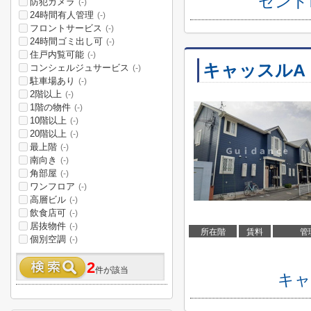
セント
防犯カメラ
(-)
24時間有人管理
(-)
フロントサービス
(-)
24時間ゴミ出し可
(-)
住戸内覧可能
(-)
キャッスルA
コンシェルジュサービス
(-)
駐車場あり
(-)
2階以上
(-)
1階の物件
(-)
10階以上
(-)
20階以上
(-)
最上階
(-)
南向き
(-)
角部屋
(-)
ワンフロア
(-)
高層ビル
(-)
飲食店可
(-)
居抜物件
(-)
所在階
賃料
管
個別空調
(-)
2
件が該当
キャ