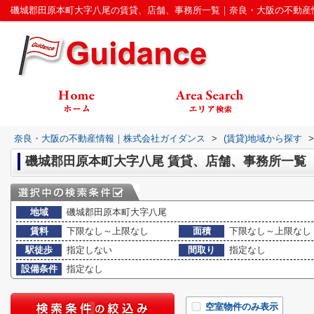
磯城郡田原本町大字八尾の賃貸、店舗、事務所一覧｜奈良・大阪の不動産
奈良・大阪の不動産情報｜株式会社ガイダンス
>
(賃貸)地域から探す
>
磯城郡田原本町大字八尾 賃貸、店舗、事務所一覧
地域
磯城郡田原本町大字八尾
賃料
下限なし～上限なし
面積
下限なし～上限なし
駅徒歩
指定しない
間取り
指定なし
設備条件
指定なし
空室物件のみ表示