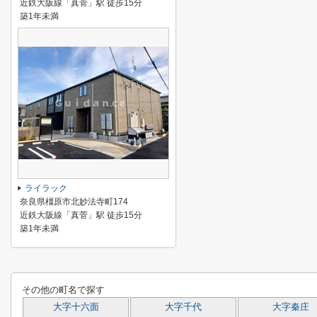
近鉄大阪線「真菅」駅 徒歩15分
築1年未満
ライラック
奈良県橿原市北妙法寺町174
近鉄大阪線「真菅」駅 徒歩15分
築1年未満
その他の町名で探す
大字十六面
大字千代
大字秦庄