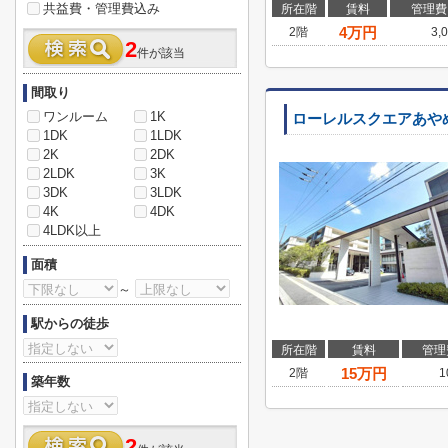
共益費・管理費込み
所在階
賃料
管理費
4
万円
2階
3,
2
件が該当
間取り
ワンルーム
1K
ローレルスクエアあや
1DK
1LDK
2K
2DK
2LDK
3K
3DK
3LDK
4K
4DK
4LDK以上
面積
～
駅からの徒歩
所在階
賃料
管理
15
万円
2階
1
築年数
2