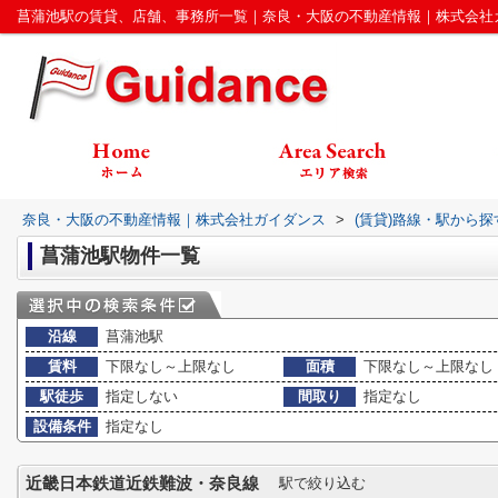
菖蒲池駅の賃貸、店舗、事務所一覧｜奈良・大阪の不動産情報｜株式会社
奈良・大阪の不動産情報｜株式会社ガイダンス
>
(賃貸)路線・駅から探
菖蒲池駅物件一覧
沿線
菖蒲池駅
賃料
下限なし～上限なし
面積
下限なし～上限なし
駅徒歩
指定しない
間取り
指定なし
設備条件
指定なし
近畿日本鉄道近鉄難波・奈良線
駅で絞り込む