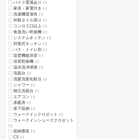
バイク置場あり
(-)
家具・家電付き
(-)
洗濯機置場有
(-)
外観タイル張り
(-)
コンロ２口以上
(-)
食器洗い乾燥機
(-)
システムキッチン
(-)
対面式キッチン
(-)
バス・トイレ別
(-)
追焚機能浴室
(-)
浴室乾燥機
(-)
温水洗浄便座
(-)
洗面台
(-)
洗髪洗面化粧台
(-)
シャワー
(-)
独立洗面台
(-)
エアコン
(-)
床暖房
(-)
床下収納
(-)
ウォークインクロゼット
(-)
ウォークインシューズクロゼット
(-)
収納豊富
(-)
CS
(-)