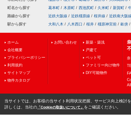
町名から探す
葛本町
/
木原町
/
西池尻町
/
久米町
/
新賀町
/
路線から探す
近鉄大阪線
/
近鉄橿原線
/
桜井線
/
近鉄南大阪
駅から探す
大和八木
/
八木西口
/
桜井
/
橿原神宮前
/
畝傍
/
ホーム
お問い合わせ
新築・築浅
会社概要
戸建て
プライバシーポリシー
ペット可
奈
利用規約
ファミリー向け物件
TE
サイトマップ
DIY可能物件
FA
C
物件カタログ
Al
当サイトでは、お客様の当サイト利用状況把握、サービス向上検討を目
詳しくは、当社の
をご確認ください。
「Cookieの取扱いについて」