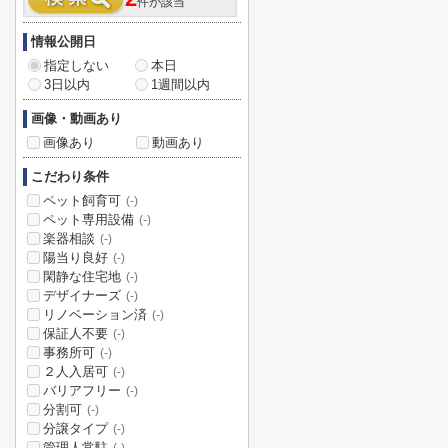
件が該当
情報公開日
指定しない
本日
3日以内
1週間以内
画像・動画あり
画像あり
動画あり
こだわり条件
ペット飼育可
(-)
ペット専用設備
(-)
楽器相談
(-)
陽当り良好
(-)
閑静な住宅地
(-)
デザイナーズ
(-)
リノベーション済
(-)
保証人不要
(-)
事務所可
(-)
２人入居可
(-)
バリアフリー
(-)
分割可
(-)
分譲タイプ
(-)
管理人常駐