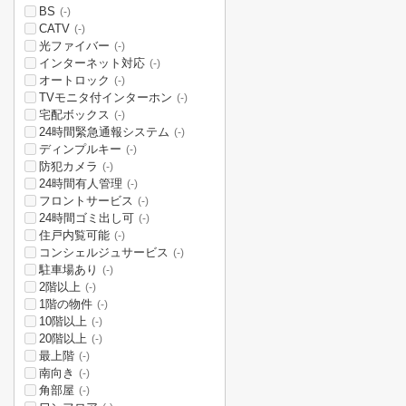
BS
(-)
CATV
(-)
光ファイバー
(-)
インターネット対応
(-)
オートロック
(-)
TVモニタ付インターホン
(-)
宅配ボックス
(-)
24時間緊急通報システム
(-)
ディンプルキー
(-)
防犯カメラ
(-)
24時間有人管理
(-)
フロントサービス
(-)
24時間ゴミ出し可
(-)
住戸内覧可能
(-)
コンシェルジュサービス
(-)
駐車場あり
(-)
2階以上
(-)
1階の物件
(-)
10階以上
(-)
20階以上
(-)
最上階
(-)
南向き
(-)
角部屋
(-)