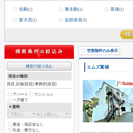
生駒
東生駒
富雄
(1)
(1)
(1)
新大宮
近鉄奈良
(1)
(5)
空室物件のみ表示
種別で絞り込む
エムズ富雄
現在の種別
賃貸,店舗(賃貸),事務所(賃貸)
アパート
マンション
一戸建て
▼賃料
～
敷金・保証金なし
礼金・敷引なし