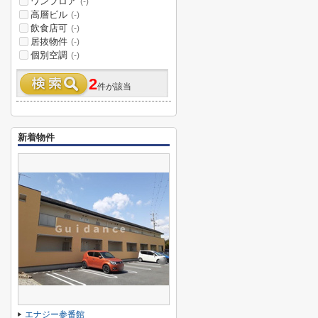
ワンフロア
(-)
高層ビル
(-)
飲食店可
(-)
居抜物件
(-)
個別空調
(-)
2
件が該当
新着物件
エナジー参番館