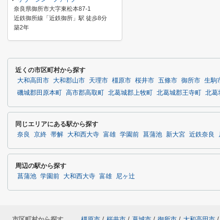
奈良県御所市大字東松本87-1
近鉄御所線「近鉄御所」駅 徒歩8分
築2年
近くの市区町村から探す
大和高田市
大和郡山市
天理市
橿原市
桜井市
五條市
御所市
生駒
磯城郡田原本町
高市郡高取町
北葛城郡上牧町
北葛城郡王寺町
北葛
同じエリアにある駅から探す
奈良
京終
帯解
大和西大寺
富雄
学園前
菖蒲池
新大宮
近鉄奈良
周辺の駅から探す
菖蒲池
学園前
大和西大寺
富雄
尼ヶ辻
市区町村から探す
橿原市
/
桜井市
/
葛城市
/
御所市
/
大和高田市
/